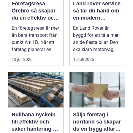
Företagsresa
Land rover service
Örebro så skapar
så tar du hand om
du en effektiv och
en modern
minnesvärd resa
klassiker
En företagsresa är mer
En Land Rover är
än bara transport från
byggd för att tåla mer
punkt A till B. När ett
än de flesta bilar. Den
företag planerar en
ska klara motorväg,
resa för m...
stadstrafik, gru...
13 juli 2026
13 juli 2026
Rullbana nyckeln
Sälja företag i
till effektiv och
norrland så skapar
säker hantering av
du en trygg affär