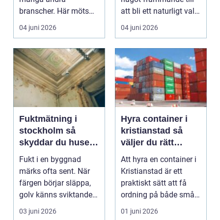
branscher. Här möts
att bli ett naturligt val
forskning, innovation...
för mån...
04 juni 2026
04 juni 2026
Fuktmätning i
Hyra container i
stockholm så
kristianstad så
skyddar du huset
väljer du rätt
från dolda skador
lösning för ditt
Fukt i en byggnad
Att hyra en container i
avfall
märks ofta sent. När
Kristianstad är ett
färgen börjar släppa,
praktiskt sätt att få
golv känns sviktande
ordning på både små
eller en unken luk...
och stora mäng...
03 juni 2026
01 juni 2026