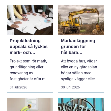
Projektledning
Markanläggning
uppsala så lyckas
grunden för
mark- och
hållbara
byggprojekt från
byggprojekt
Projekt som rör mark,
Att bygga hus, vägar
start till mål
grundläggning eller
eller en ny gårdsplan
renovering av
börjar sällan med
fastigheter är ofta mer
synliga väggar eller
komplexa än de först...
asfalt. Det börjar...
01 juli 2026
30 juni 2026