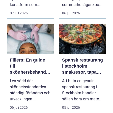
konstform som
sommarhusägare och
kombinerar
bosta...
07 juli 2026
06 juli 2026
traditionel...
Fillers: En guide
Spansk restaurang
till
i stockholm
skönhetsbehandli
smakresor, tapas
ngar i Stockholm
och gemenskap
I en värld där
Att hitta en genuin
skönhetsstandarden
spansk restaurang i
ständigt förändras och
Stockholm handlar
utvecklingen ...
sällan bara om maten.
Många gäster söker
06 juli 2026
05 juli 2026
s...