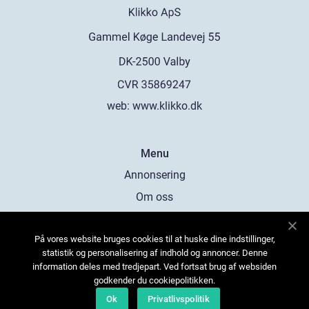
web:
www.klikko.dk
Menu
Annonsering
Om oss
Cookies
På vores website bruges cookies til at huske dine indstillinger,
Kontakta oss
statistik og personalisering af indhold og annoncer. Denne
Sitemap
information deles med tredjepart. Ved fortsat brug af websiden
godkender du cookiepolitikken.
Ok
Privatlivspolitik