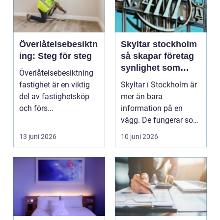
Överlåtelsebesiktn
Skyltar stockholm
ing: Steg för steg
så skapar företag
synlighet som
Överlåtelsebesiktning
håller över tid
fastighet är en viktig
Skyltar i Stockholm är
del av fastighetsköp
mer än bara
och förs...
information på en
vägg. De fungerar som
ansiktet utåt för
13 juni 2026
10 juni 2026
företag...