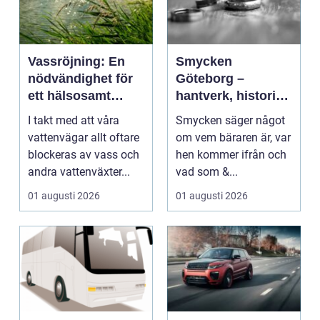
Vassröjning: En
Smycken
nödvändighet för
Göteborg –
ett hälsosamt
hantverk, historia
vattenlandskap
och personligt
I takt med att våra
Smycken säger något
uttryck
vattenvägar allt oftare
om vem bäraren är, var
blockeras av vass och
hen kommer ifrån och
andra vattenväxter...
vad som &...
01 augusti 2026
01 augusti 2026