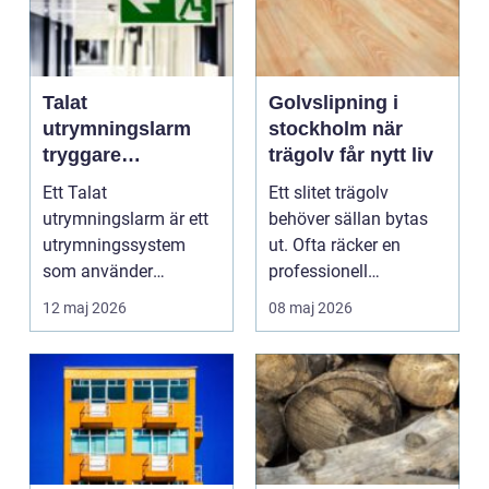
Talat
Golvslipning i
utrymningslarm
stockholm när
tryggare
trägolv får nytt liv
utrymning med
Ett Talat
Ett slitet trägolv
tydliga
utrymningslarm är ett
behöver sällan bytas
röstmeddelanden
utrymningssystem
ut. Ofta räcker en
som använder
professionell
förinspelade eller
golvslipning för att
12 maj 2026
08 maj 2026
direkta röstmeddela...
golvet...