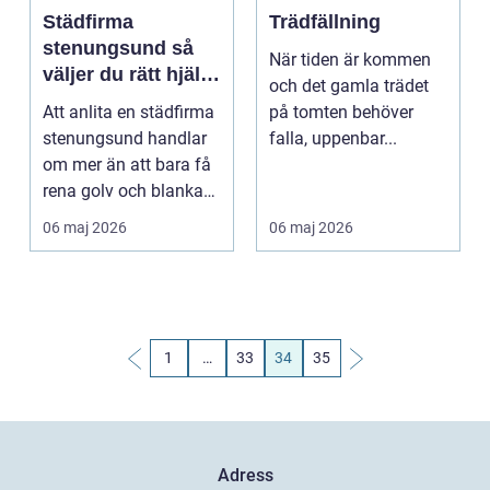
Städfirma
Trädfällning
stenungsund så
När tiden är kommen
väljer du rätt hjälp
och det gamla trädet
för hem och
Att anlita en städfirma
på tomten behöver
företag
stenungsund handlar
falla, uppenbar...
om mer än att bara få
rena golv och blanka
bänkar. För m...
06 maj 2026
06 maj 2026
1
…
33
34
35
Adress