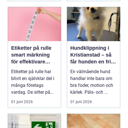
Etiketter på rulle
Hundklippning i
smart märkning
Kristianstad – så
för effektivare
får hunden en frisk
flöden
och lättskött päls
Etiketter på rulle har
En välmående hund
blivit en självklar del i
handlar inte bara om
många företags
bra foder, motion och
vardag. De sitter på
kärlek. Päls- och ...
produktförpackn...
01 juni 2026
01 juni 2026