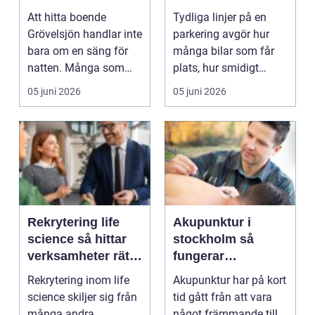
på samma plats
effektiv parkering
Att hitta boende
Tydliga linjer på en
Grövelsjön handlar inte
parkering avgör hur
bara om en säng för
många bilar som får
natten. Många som
plats, hur smidigt
reser hit vill vakna ...
trafiken flyter och ...
05 juni 2026
05 juni 2026
Rekrytering life
Akupunktur i
science så hittar
stockholm så
verksamheter rätt
fungerar
kompetens när
behandlingen och
Rekrytering inom life
Akupunktur har på kort
kraven är som
därför blir många
science skiljer sig från
tid gått från att vara
högst
hjälpta
många andra
något främmande till