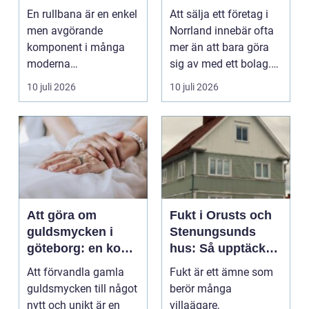
gods
från start till mål
En rullbana är en enkel
Att sälja ett företag i
men avgörande
Norrland innebär ofta
komponent i många
mer än att bara göra
moderna
sig av med ett bolag.
verksamheter. Den
För många ä...
10 juli 2026
10 juli 2026
används för att fl...
Att göra om
Fukt i Orusts och
guldsmycken i
Stenungsunds
göteborg: en konst
hus: Så upptäcker
att förnya det
och åtgärdar du
Att förvandla gamla
Fukt är ett ämne som
gamla
problemet
guldsmycken till något
berör många
nytt och unikt är en
villaägare,