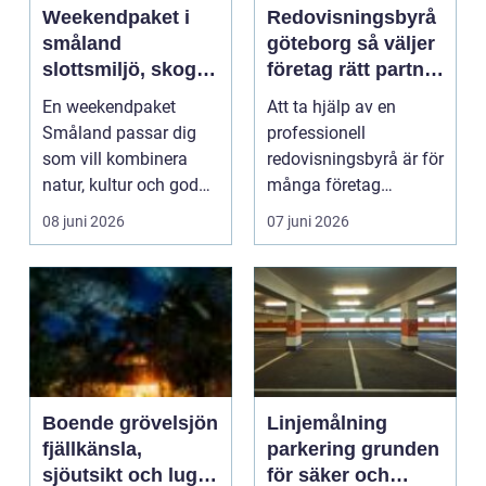
Weekendpaket i
Redovisningsbyrå
småland
göteborg så väljer
slottsmiljö, skogar
företag rätt partner
och stillhet
för ekonomin
En weekendpaket
Att ta hjälp av en
Småland passar dig
professionell
som vill kombinera
redovisningsbyrå är för
natur, kultur och god
många företag
mat på en och samma
avgörande för både
08 juni 2026
07 juni 2026
gång...
trygghet o...
Boende grövelsjön
Linjemålning
fjällkänsla,
parkering grunden
sjöutsikt och lugn
för säker och