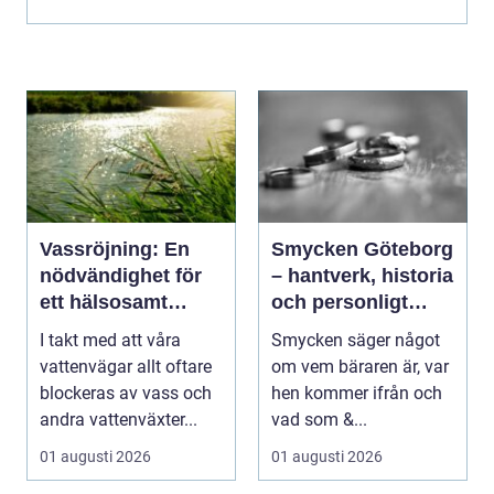
och designa om smy...
Vassröjning: En
Smycken Göteborg
nödvändighet för
– hantverk, historia
ett hälsosamt
och personligt
vattenlandskap
uttryck
I takt med att våra
Smycken säger något
vattenvägar allt oftare
om vem bäraren är, var
blockeras av vass och
hen kommer ifrån och
andra vattenväxter...
vad som &...
01 augusti 2026
01 augusti 2026