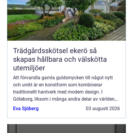
Trädgårdsskötsel ekerö så
skapas hållbara och välskötta
utemiljöer
Att förvandla gamla guldsmycken till något nytt
och unikt är en konstform som kombinerar
traditionellt hantverk med modern design. I
Göteborg, liksom i många andra delar av världen,
finns det ett ökande intresse för att återanvända
Eva Sjöberg
03 augusti 2026
och designa om smy...