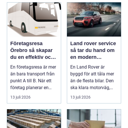
Företagsresa
Land rover service
Örebro så skapar
så tar du hand om
du en effektiv och
en modern
minnesvärd resa
klassiker
En företagsresa är mer
En Land Rover är
än bara transport från
byggd för att tåla mer
punkt A till B. När ett
än de flesta bilar. Den
företag planerar en
ska klara motorväg,
resa för m...
stadstrafik, gru...
13 juli 2026
13 juli 2026