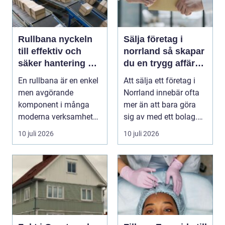
Rullbana nyckeln
Sälja företag i
till effektiv och
norrland så skapar
säker hantering av
du en trygg affär
gods
från start till mål
En rullbana är en enkel
Att sälja ett företag i
men avgörande
Norrland innebär ofta
komponent i många
mer än att bara göra
moderna verksamheter.
sig av med ett bolag.
Den används för att fl...
För många ä...
10 juli 2026
10 juli 2026