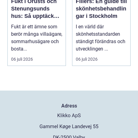
Fukt i Orusts och
Fillers: En guide till
Stenungsunds
skönhetsbehandlin
hus: Så upptäcker
gar i Stockholm
och åtgärdar du
Fukt är ett ämne som
I en värld där
problemet
berör många villaägare,
skönhetsstandarden
sommarhusägare och
ständigt förändras och
bosta...
utvecklingen ...
06 juli 2026
06 juli 2026
Adress