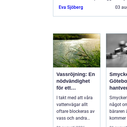
flera möjligheter. Bannerannonser
Eva Sjöberg
03 au
ett av alternativen. Kontakta reda
så...
Vassröjning: En
Smyck
nödvändighet
Götebo
för ett
hantve
hälsosamt
histori
I takt med att våra
Smycken
vattenlandskap
personl
vattenvägar allt
något o
uttryck
oftare blockeras av
bäraren ä
vass och andra
kommer 
vattenväxter...
vad som 