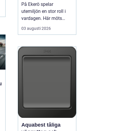
välskötta utemiljöer
På Ekerö spelar
utemiljön en stor roll i
vardagen. Här möts
natur, vatten och
03 augusti 2026
bebyggelse på ett sätt
som gör trädgårdar,
innergårdar och
grönområden extra
viktiga för trivseln. När
flerfamiljshus,
bostadsrättsföreningar
och företag vill ha
grönytor s...
Aquabest tåliga