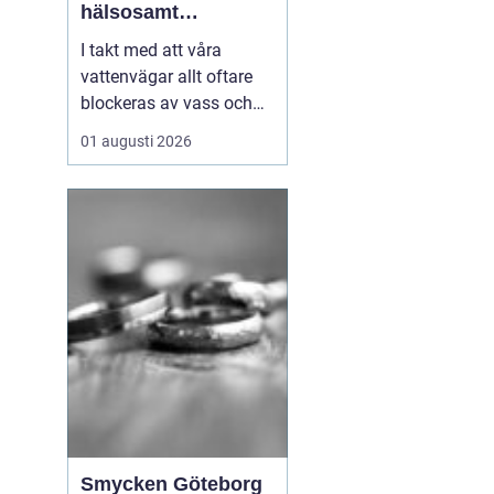
hälsosamt
vattenlandskap
I takt med att våra
vattenvägar allt oftare
blockeras av vass och
andra vattenväxter, ökar
01 augusti 2026
också behovet av
effektiva metoder för att
hantera denna
växtlighet. En av de mest
praktiska lösningarna är
vass...
Smycken Göteborg