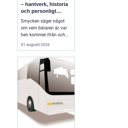
– hantverk, historia
och personligt
uttryck
Smycken säger något
om vem bäraren är, var
hen kommer ifrån och
vad som är viktigt i livet.
01 augusti 2026
I en stad som Göteborg,
med sin blandning av
hamnstadens råa
historia och moderna
kreativitet, blir smycken
ofta en...