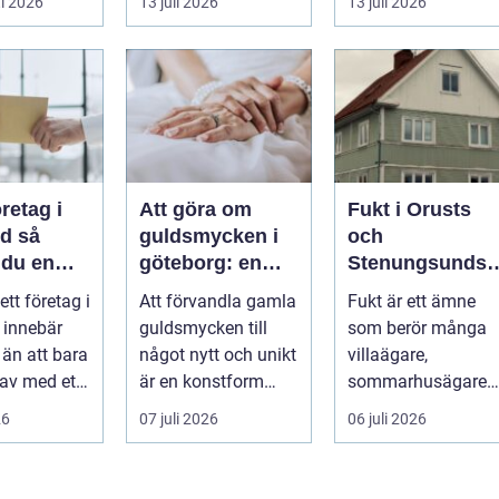
i 2026
13 juli 2026
13 juli 2026
resa för m...
stadstrafik, gru...
öretag i
Att göra om
Fukt i Orusts
 så
guldsmycken i
och
 du en
göteborg: en
Stenungsunds
ffär från
konst att förnya
hus: Så
 ett företag i
Att förvandla gamla
Fukt är ett ämne
ll mål
det gamla
upptäcker och
 innebär
guldsmycken till
som berör många
åtgärdar du
 än att bara
något nytt och unikt
villaägare,
problemet
 av med ett
är en konstform
sommarhusägare
För många
som kombinerar
och bosta...
26
07 juli 2026
06 juli 2026
traditionel...