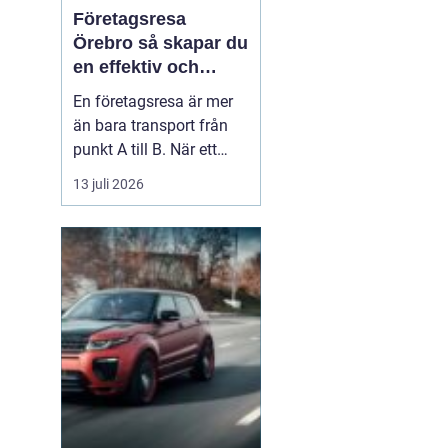
Företagsresa
Örebro så skapar du
en effektiv och
minnesvärd resa
En företagsresa är mer
än bara transport från
punkt A till B. När ett
företag planerar en resa
13 juli 2026
för medarbetare eller
kunder handlar det om
att bygga relationer,
stärka varumärket och
använda tiden på resan
på ett klokt sätt. När
startpunkten är Örebr...