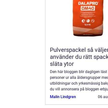
Pulverspackel så väljer och
använder du rätt spack
släta ytor
Den här bloggen blir dagligen läst
personer ur alla åldersgrupper med
utbildningar och yrkesmässig ba
du vill annonsera på bloggen erbju
flera möjligheter. Bannerannonser
Malin Lindgren
06 au
ett av alternativen. Kontakta reda
så...