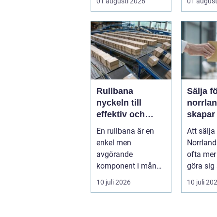
01 augusti 2026
01 august
Rullbana
Sälja f
nyckeln till
norrland
effektiv och
skapar
säker hantering
trygg a
En rullbana är en
Att sälja
av gods
start ti
enkel men
Norrland
avgörande
ofta mer
komponent i många
göra sig
moderna
bolag. 
10 juli 2026
10 juli 20
verksamheter. Den
ä...
används för att fl...