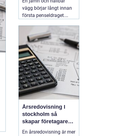
En jämn och hållbar
vägg börjar långt innan
första penseldraget.
Valet av spackel spelar
en avgörande roll för
slutresultatet, både när
det gäller utseende och
livslängd. Många
yrkesmålare och
avancerade gör-det-
självare
06 augusti 2026
Årsredovisning I
stockholm så
skapar företagare
trygghet och
En årsredovisning är mer