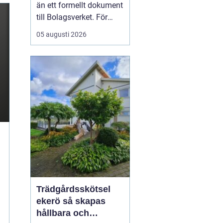
kontroll
än ett formellt dokument
till Bolagsverket. För
många företagare i
05 augusti 2026
Stockholm är den ett
kvitto på året som gått,
ett underlag för nya
beslut och ett krav som
måste bli rätt från
början. När tidsbrist,
regelverk och osäkerhet
...
Trädgårdsskötsel
ekerö så skapas
hållbara och