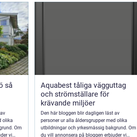
så
Aquabest tåliga vägguttag
och strömställare för
krävande miljöer
 av
Den här bloggen blir dagligen läst av
 olika
personer ur alla åldersgrupper med olika
kgrund. Om
utbildningar och yrkesmässig bakgrund. Om
der vi
du vill annonsera på bloggen erbjuder vi