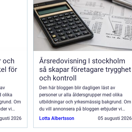
Årsredovisning I stockholm
el för
så skapar företagare trygghet
och kontroll
 av
Den här bloggen blir dagligen läst av
 olika
personer ur alla åldersgrupper med olika
kgrund. Om
utbildningar och yrkesmässig bakgrund. Om
der vi
du vill annonsera på bloggen erbjuder vi
 är endast
flera möjligheter. Bannerannonser är endast
gusti 2026
Lotta Albertsson
05 augusti 2026
ktionen
ett av alternativen. Kontakta redaktionen
så...