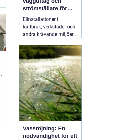
vägguttag och
strömställare för
krävande miljöer
Elinstallationer i
lantbruk, verkstäder och
andra krävande miljöer
ställer helt andra krav än
i ett vanligt bostadsrum.
Fukt, damm, spån och
mekaniskt slitage kan
snabbt skapa problem
om komponenterna inte
är rätt valda.
02 augusti
2026
Vassröjning: En
nödvändighet för ett