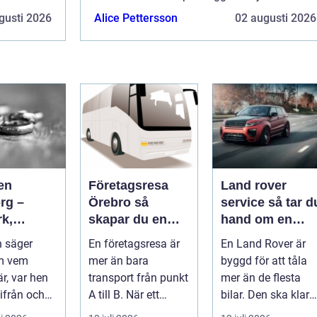
 är endast
flera möjligheter. Bannerannonser är endast
gusti 2026
Alice Pettersson
02 augusti 2026
ktionen
ett av alternativen. Kontakta redaktionen
så...
en
Företagsresa
Land rover
rg –
Örebro så
service så tar du
rk,
skapar du en
hand om en
a och
effektiv och
modern
 säger
En företagsresa är
En Land Rover är
igt
minnesvärd resa
klassiker
m vem
mer än bara
byggd för att tåla
r, var hen
transport från punkt
mer än de flesta
ifrån och
A till B. När ett
bilar. Den ska klara
&...
företag planerar en
motorväg,