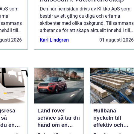
o ApS som
Den här hemsidan drivs av Klikko ApS som
arna
består av ett gäng duktiga och erfarna
illsammans
skribenter med olika bakgrund. Tillsammans
ehåll till
arbetar de för att skapa aktuellt innehåll till
de det är
den här sidan. Vi vet hur utmanande det är
gusti 2026
Karl Lindgren
01 augusti 2026
ka ...
att läsa och genomgå en massa olika ...
gsresa
Land rover
Rullbana
å
service så tar du
nyckeln till
 du en
hand om en
effektiv och
v och
modern
säker hantering