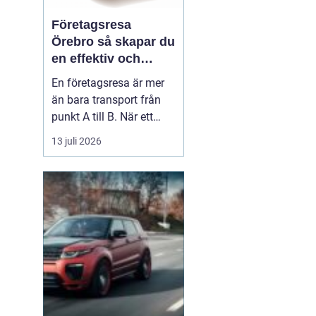
Företagsresa
Örebro så skapar du
en effektiv och
minnesvärd resa
En företagsresa är mer
än bara transport från
punkt A till B. När ett
företag planerar en resa
13 juli 2026
för medarbetare eller
kunder handlar det om
att bygga relationer,
stärka varumärket och
använda tiden på resan
på ett klokt sätt. När
startpunkten är Örebr...