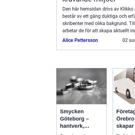
Den här hemsidan drivs av Klikk
består av ett gäng duktiga och erf
skribenter med olika bakgrund. T
arbetar de för att skapa aktuellt inn
den här sidan. Vi vet hur utmanan
Alice Pettersson
02 au
att läsa och genomgå en massa oli
Smycken
Företa
Göteborg –
Örebro s
hantverk,
skapar
historia och
effekti