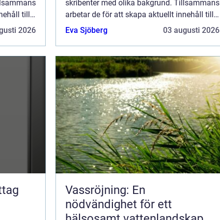
illsammans
skribenter med olika bakgrund. Tillsammans
ehåll till
arbetar de för att skapa aktuellt innehåll till
de det är
den här sidan. Vi vet hur utmanande det är
gusti 2026
Eva Sjöberg
03 augusti 2026
ka ...
att läsa och genomgå en massa olika ...
Vassröjning: En
nödvändighet för ett
hälsosamt vattenlandskap