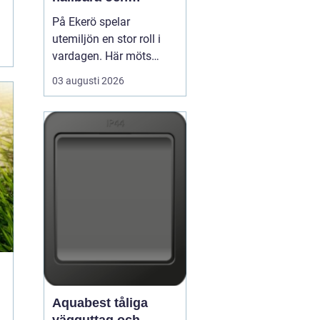
välskötta utemiljöer
På Ekerö spelar
utemiljön en stor roll i
vardagen. Här möts
natur, vatten och
03 augusti 2026
bebyggelse på ett sätt
som gör trädgårdar,
innergårdar och
grönområden extra
viktiga för trivseln. När
flerfamiljshus,
bostadsrättsföreningar
och företag vill ha
grönytor s...
Aquabest tåliga