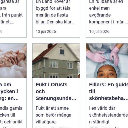
agsresa är
En Land Rover är
En rullbana är en
värd resa
klassiker
av gods
ara
byggd för att tåla
enkel men
t från punkt
mer än de flesta
avgörande
När ett
bilar. Den ska klara
komponent i mång
planerar en
motorväg,
moderna
26
13 juli 2026
10 juli 2026
m...
stadstrafik, gru...
verksamheter. Den
används för att fl...
ra om
Fukt i Orusts
Fillers: En guid
ycken i
och
till
rg: en
Stenungsunds
skönhetsbehan
tt förnya
hus: Så
lingar i
andla gamla
Fukt är ett ämne
I en värld där
mla
upptäcker och
Stockholm
ken till
som berör många
skönhetsstandarde
åtgärdar du
tt och unikt
villaägare,
n ständigt
problemet