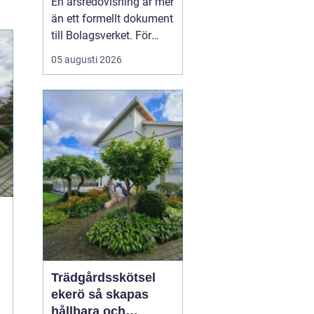
En årsredovisning är mer
kontroll
än ett formellt dokument
till Bolagsverket. För
många företagare i
05 augusti 2026
Stockholm är den ett
kvitto på året som gått,
ett underlag för nya
beslut och ett krav som
måste bli rätt från
början. När tidsbrist,
regelverk och osäkerhet
...
Trädgårdsskötsel
ekerö så skapas
hållbara och