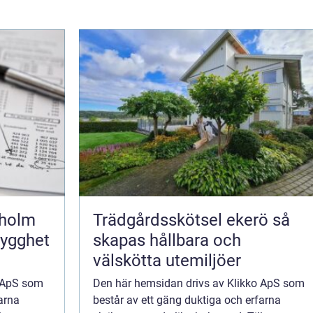
kholm
Trädgårdsskötsel ekerö så
rygghet
skapas hållbara och
välskötta utemiljöer
o ApS som
Den här hemsidan drivs av Klikko ApS som
arna
består av ett gäng duktiga och erfarna