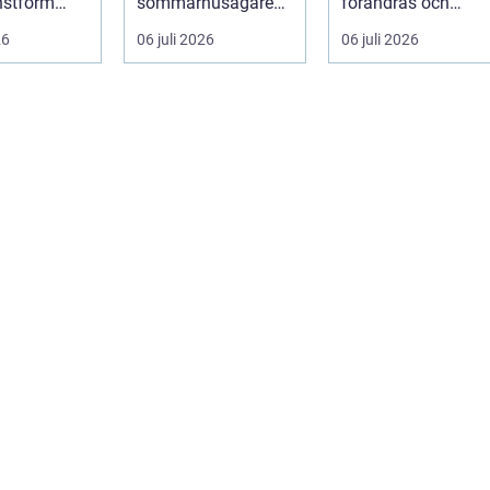
nstform
sommarhusägare
förändras och
binerar
och bosta...
utvecklingen ...
26
06 juli 2026
06 juli 2026
l...