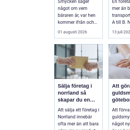
Smycken säger
En föret
personligt
minnes
något om vem
mer än b
uttryck
bäraren är, var hen
transpor
kommer ifrån och
A till B. 
vad som &...
företag 
01 augusti 2026
13 juli 20
resa för 
Sälja företag i
Att gö
norrland så
guldsm
skapar du en
götebo
trygg affär från
konst a
Att sälja ett företag i
Att förv
start till mål
det ga
Norrland innebär
guldsmyc
ofta mer än att bara
något ny