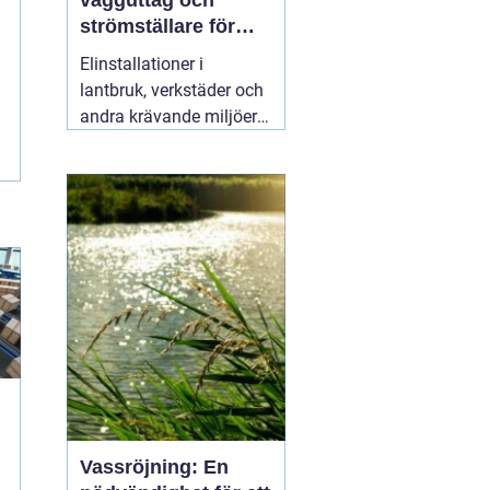
vägguttag och
strömställare för
krävande miljöer
Elinstallationer i
lantbruk, verkstäder och
andra krävande miljöer
ställer helt andra krav än
i ett vanligt bostadsrum.
Fukt, damm, spån och
mekaniskt slitage kan
snabbt skapa problem
om komponenterna inte
är rätt valda.
02 augusti
2026
Vassröjning: En