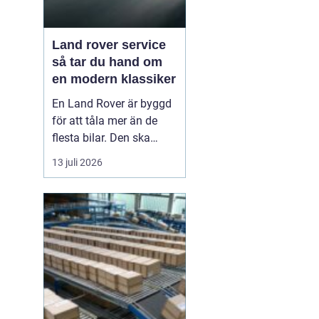
Land rover service
så tar du hand om
en modern klassiker
En Land Rover är byggd
för att tåla mer än de
flesta bilar. Den ska
klara motorväg,
13 juli 2026
stadstrafik, grusvägar
och leriga skogsstigar.
Samtidigt är den full av
avancerad teknik, från
fyrhjulsdrift och
luftfjädring till moderna
säkerhetssystem. För att
bi...