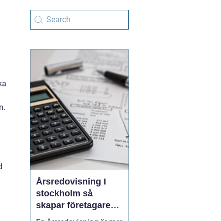
ka
n.
d
Årsredovisning I
stockholm så
skapar företagare
trygghet och