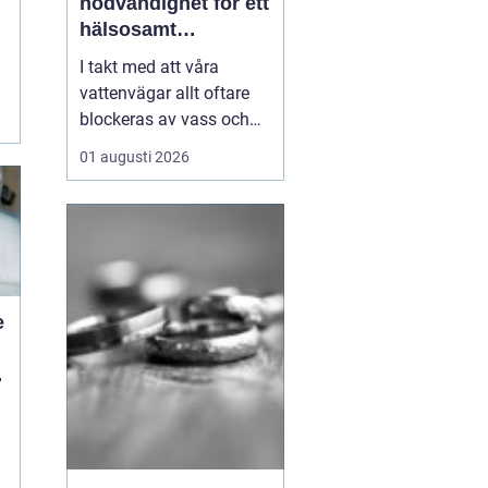
nödvändighet för ett
hälsosamt
vattenlandskap
I takt med att våra
a
vattenvägar allt oftare
blockeras av vass och
andra vattenväxter, ökar
01 augusti 2026
också behovet av
effektiva metoder för att
hantera denna
växtlighet. En av de mest
praktiska lösningarna är
vass...
e
d