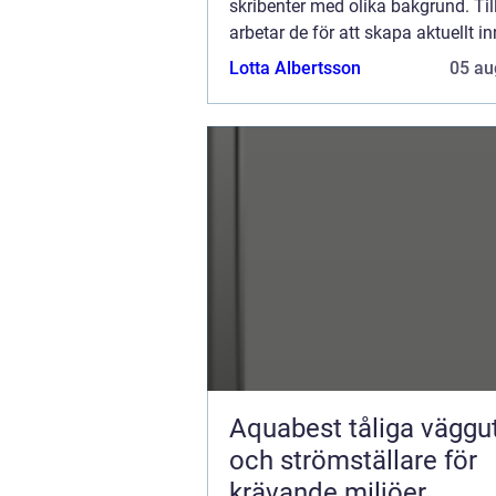
skribenter med olika bakgrund. T
arbetar de för att skapa aktuellt inn
den här sidan. Vi vet hur utmanan
Lotta Albertsson
05 au
att läsa och genomgå en massa oli
Aquabest tåliga vägguttag
och strömställare för
krävande miljöer