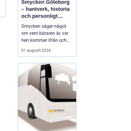
Smycken Göteborg
– hantverk, historia
och personligt
uttryck
Smycken säger något
om vem bäraren är, var
hen kommer ifrån och
vad som är viktigt i livet.
01 augusti 2026
I en stad som Göteborg,
med sin blandning av
hamnstadens råa
historia och moderna
kreativitet, blir smycken
ofta en...