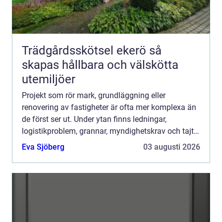
Trädgårdsskötsel ekerö så
skapas hållbara och välskötta
utemiljöer
Projekt som rör mark, grundläggning eller
renovering av fastigheter är ofta mer komplexa än
de först ser ut. Under ytan finns ledningar,
logistikproblem, grannar, myndighetskrav och tajta
tidsramar. När allt ska ske samtidigt behövs tydlig
Eva Sjöberg
03 augusti 2026
styrning, ...