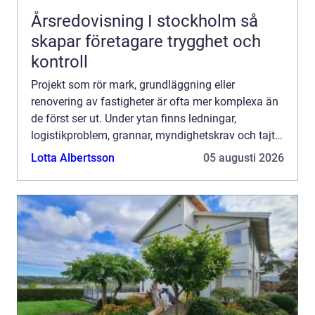
Årsredovisning I stockholm så
skapar företagare trygghet och
kontroll
Projekt som rör mark, grundläggning eller
renovering av fastigheter är ofta mer komplexa än
de först ser ut. Under ytan finns ledningar,
logistikproblem, grannar, myndighetskrav och tajta
tidsramar. När allt ska ske samtidigt behövs tydlig
Lotta Albertsson
05 augusti 2026
styrning, ...