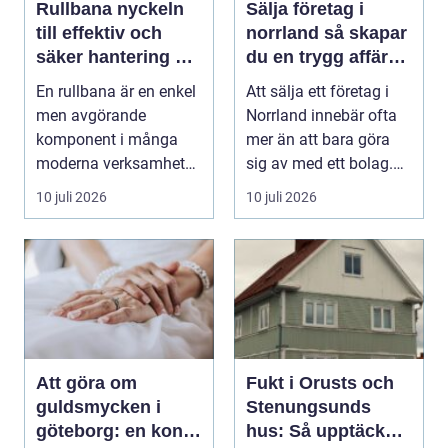
Rullbana nyckeln
Sälja företag i
till effektiv och
norrland så skapar
säker hantering av
du en trygg affär
gods
från start till mål
En rullbana är en enkel
Att sälja ett företag i
men avgörande
Norrland innebär ofta
komponent i många
mer än att bara göra
moderna verksamheter.
sig av med ett bolag.
Den används för att fl...
För många ä...
10 juli 2026
10 juli 2026
Att göra om
Fukt i Orusts och
guldsmycken i
Stenungsunds
göteborg: en konst
hus: Så upptäcker