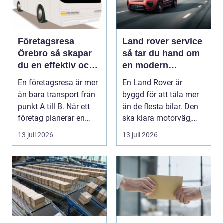
Företagsresa
Land rover service
Örebro så skapar
så tar du hand om
du en effektiv och
en modern
minnesvärd resa
klassiker
En företagsresa är mer
En Land Rover är
än bara transport från
byggd för att tåla mer
punkt A till B. När ett
än de flesta bilar. Den
företag planerar en
ska klara motorväg,
resa för m...
stadstrafik, gru...
13 juli 2026
13 juli 2026