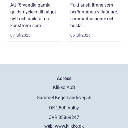
att förnya det
och åtgärdar du
Att förvandla gamla
Fukt är ett ämne som
gamla
problemet
guldsmycken till något
berör många villaägare,
nytt och unikt är en
sommarhusägare och
konstform som
bosta...
kombinerar
07 juli 2026
06 juli 2026
traditionel...
Adress
web:
www.klikko.dk