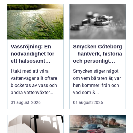
Vassröjning: En
Smycken Göteborg
nödvändighet för
– hantverk, historia
ett hälsosamt
och personligt
vattenlandskap
uttryck
I takt med att våra
Smycken säger något
vattenvägar allt oftare
om vem bäraren är, var
blockeras av vass och
hen kommer ifrån och
andra vattenväxter...
vad som &...
01 augusti 2026
01 augusti 2026