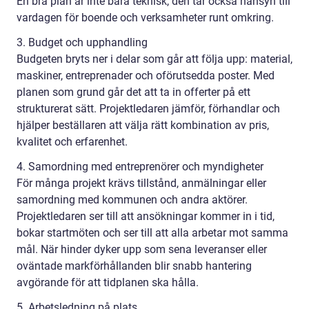
En bra plan är inte bara teknisk, den tar också hänsyn till
vardagen för boende och verksamheter runt omkring.
3. Budget och upphandling
Budgeten bryts ner i delar som går att följa upp: material,
maskiner, entreprenader och oförutsedda poster. Med
planen som grund går det att ta in offerter på ett
strukturerat sätt. Projektledaren jämför, förhandlar och
hjälper beställaren att välja rätt kombination av pris,
kvalitet och erfarenhet.
4. Samordning med entreprenörer och myndigheter
För många projekt krävs tillstånd, anmälningar eller
samordning med kommunen och andra aktörer.
Projektledaren ser till att ansökningar kommer in i tid,
bokar startmöten och ser till att alla arbetar mot samma
mål. När hinder dyker upp som sena leveranser eller
oväntade markförhållanden blir snabb hantering
avgörande för att tidplanen ska hålla.
5. Arbetsledning på plats