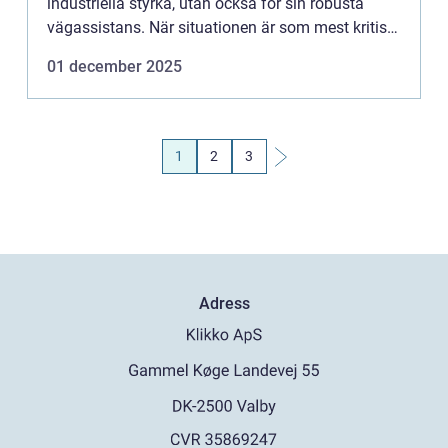
industriella styrka, utan också för sin robusta
vägassistans. När situationen är som mest kritisk
på v...
01 december 2025
1
2
3
Adress