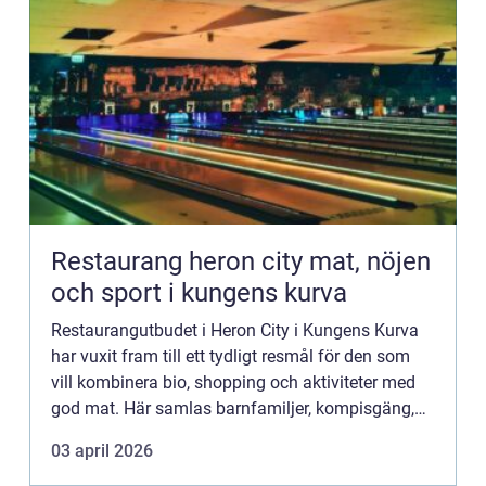
Restaurang heron city mat, nöjen
och sport i kungens kurva
Restaurangutbudet i Heron City i Kungens Kurva
har vuxit fram till ett tydligt resmål för den som
vill kombinera bio, shopping och aktiviteter med
god mat. Här samlas barnfamiljer, kompisgäng,
kollegor och turister som vill ha allt på samma
03 april 2026
plats en ...