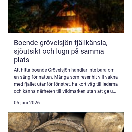
Boende grövelsjön fjällkänsla,
sjöutsikt och lugn på samma
plats
Att hitta boende Grövelsjön handlar inte bara om
en säng för natten. Många som reser hit vill vakna
med fjället utanför fönstret, ha kort väg till lederna
och känna närheten till vildmarken utan att ge upp
bekvämligheten. Grövelsjön erbjuder en ovanl...
05 juni 2026