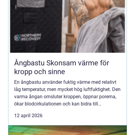
Ångbastu Skonsam värme för
kropp och sinne
En ångbastu använder fuktig värme med relativt
låg temperatur, men mycket hög luftfuktighet. Den
varma ångan omsluter kroppen, öppnar porerna,
ökar blodcirkulationen och kan bidra till
avslappning, återhämtning och en känsla av
12 april 2026
lätthet i både muskler...