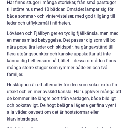
Här finns stugor i många storlekar, från små parstugor
till större hus med 10 bäddar. Området lämpar sig för
både sommar- och vintervistelser, med god tillgång till
leder och utflyktsmål i närheten.
Lövåsen och Fjällbyn ger en tydlig fjällkänsla, men med
en mer samlad bebyggelse. Det passar dig som vill bo
nära populära leder och skidspår, ha gångavstånd till
flera utgångspunkter och kanske uppskattar att inte
känna dig helt ensam på fjället. I dessa områden finns
många större stugor som rymmer både en och två
familjer.
Huskläppen är ett alternativ för den som söker extra fin
utsikt och en mer avskild känsla. Här upplever många att
de kommer lite längre bort från vardagen, både bildligt
och bokstavligt. De högt belägna lägena ger fina vyer i
alla väder, oavsett om det är höststormar eller
klarvinterdagar.