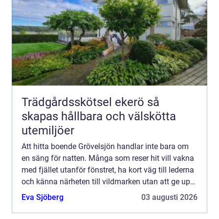
Trädgårdsskötsel ekerö så
skapas hållbara och välskötta
utemiljöer
Att hitta boende Grövelsjön handlar inte bara om
en säng för natten. Många som reser hit vill vakna
med fjället utanför fönstret, ha kort väg till lederna
och känna närheten till vildmarken utan att ge upp
bekvämligheten. Grövelsjön erbjuder en ovanl...
Eva Sjöberg
03 augusti 2026