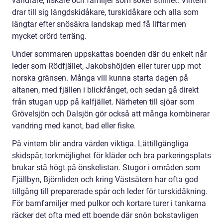
vandrare, fiskare och familjer som söker stillhet. Vintern
drar till sig längdskidåkare, turskidåkare och alla som
längtar efter snösäkra landskap med få liftar men
mycket orörd terräng.
Under sommaren uppskattas boenden där du enkelt når
leder som Rödfjället, Jakobshöjden eller turer upp mot
norska gränsen. Många vill kunna starta dagen på
altanen, med fjällen i blickfånget, och sedan gå direkt
från stugan upp på kalfjället. Närheten till sjöar som
Grövelsjön och Dalsjön gör också att många kombinerar
vandring med kanot, bad eller fiske.
På vintern blir andra värden viktiga. Lättillgängliga
skidspår, torkmöjlighet för kläder och bra parkeringsplats
brukar stå högt på önskelistan. Stugor i områden som
Fjällbyn, Björnliden och kring Västsätern har ofta god
tillgång till preparerade spår och leder för turskidåkning.
För barnfamiljer med pulkor och kortare turer i tankarna
räcker det ofta med ett boende där snön bokstavligen