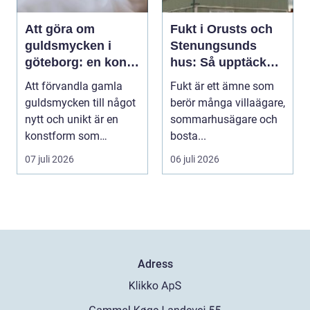
Att göra om
Fukt i Orusts och
guldsmycken i
Stenungsunds
göteborg: en konst
hus: Så upptäcker
att förnya det
och åtgärdar du
Att förvandla gamla
Fukt är ett ämne som
gamla
problemet
guldsmycken till något
berör många villaägare,
nytt och unikt är en
sommarhusägare och
konstform som
bosta...
kombinerar
07 juli 2026
06 juli 2026
traditionel...
Adress