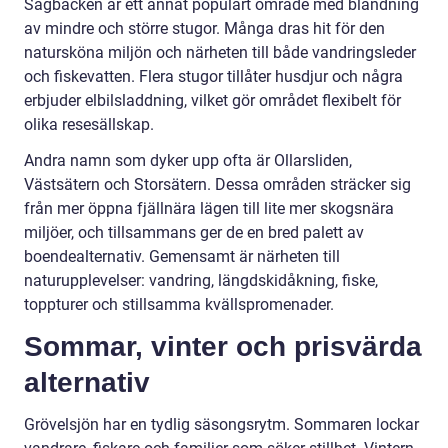
Sågbäcken är ett annat populärt område med blandning
av mindre och större stugor. Många dras hit för den
natursköna miljön och närheten till både vandringsleder
och fiskevatten. Flera stugor tillåter husdjur och några
erbjuder elbilsladdning, vilket gör området flexibelt för
olika resesällskap.
Andra namn som dyker upp ofta är Ollarsliden,
Västsätern och Storsätern. Dessa områden sträcker sig
från mer öppna fjällnära lägen till lite mer skogsnära
miljöer, och tillsammans ger de en bred palett av
boendealternativ. Gemensamt är närheten till
naturupplevelser: vandring, längdskidåkning, fiske,
toppturer och stillsamma kvällspromenader.
Sommar, vinter och prisvärda
alternativ
Grövelsjön har en tydlig säsongsrytm. Sommaren lockar