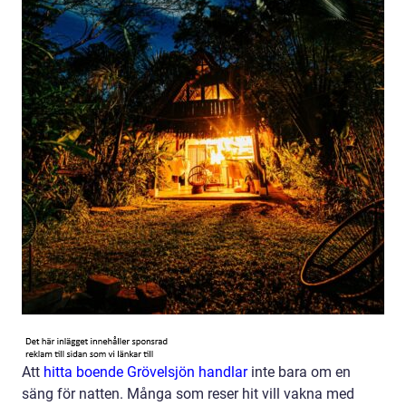
Att
hitta boende Grövelsjön handlar
inte bara om en
säng för natten. Många som reser hit vill vakna med