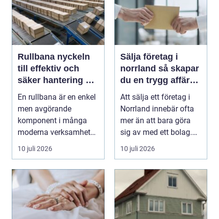
Rullbana nyckeln
Sälja företag i
till effektiv och
norrland så skapar
säker hantering av
du en trygg affär
gods
från start till mål
En rullbana är en enkel
Att sälja ett företag i
men avgörande
Norrland innebär ofta
komponent i många
mer än att bara göra
moderna verksamheter.
sig av med ett bolag.
Den används för att fl...
För många ä...
10 juli 2026
10 juli 2026