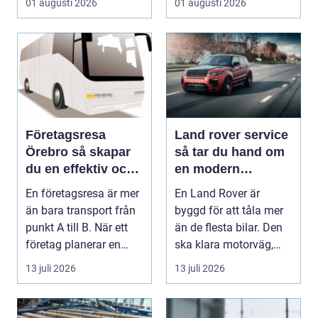
01 augusti 2026
01 augusti 2026
Företagsresa
Land rover service
Örebro så skapar
så tar du hand om
du en effektiv och
en modern
minnesvärd resa
klassiker
En företagsresa är mer
En Land Rover är
än bara transport från
byggd för att tåla mer
punkt A till B. När ett
än de flesta bilar. Den
företag planerar en
ska klara motorväg,
resa för m...
stadstrafik, gru...
13 juli 2026
13 juli 2026