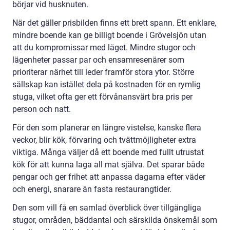
börjar vid husknuten.
När det gäller prisbilden finns ett brett spann. Ett enklare,
mindre boende kan ge billigt boende i Grövelsjön utan
att du kompromissar med läget. Mindre stugor och
lägenheter passar par och ensamresenärer som
prioriterar närhet till leder framför stora ytor. Större
sällskap kan istället dela på kostnaden för en rymlig
stuga, vilket ofta ger ett förvånansvärt bra pris per
person och natt.
För den som planerar en längre vistelse, kanske flera
veckor, blir kök, förvaring och tvättmöjligheter extra
viktiga. Många väljer då ett boende med fullt utrustat
kök för att kunna laga all mat själva. Det sparar både
pengar och ger frihet att anpassa dagarna efter väder
och energi, snarare än fasta restaurangtider.
Den som vill få en samlad överblick över tillgängliga
stugor, områden, bäddantal och särskilda önskemål som