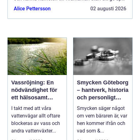
bekvämligheten. Grövelsjön erbjuder en ovanl...
Alice Pettersson
02 augusti 2026
Vassröjning: En
Smycken Göteborg
nödvändighet för
– hantverk, historia
ett hälsosamt
och personligt
vattenlandskap
uttryck
I takt med att våra
Smycken säger något
vattenvägar allt oftare
om vem bäraren är, var
blockeras av vass och
hen kommer ifrån och
andra vattenväxter...
vad som &...