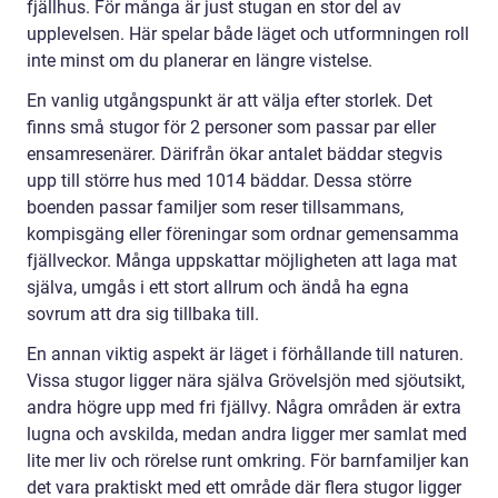
fjällhus. För många är just stugan en stor del av
upplevelsen. Här spelar både läget och utformningen roll
inte minst om du planerar en längre vistelse.
En vanlig utgångspunkt är att välja efter storlek. Det
finns små stugor för 2 personer som passar par eller
ensamresenärer. Därifrån ökar antalet bäddar stegvis
upp till större hus med 1014 bäddar. Dessa större
boenden passar familjer som reser tillsammans,
kompisgäng eller föreningar som ordnar gemensamma
fjällveckor. Många uppskattar möjligheten att laga mat
själva, umgås i ett stort allrum och ändå ha egna
sovrum att dra sig tillbaka till.
En annan viktig aspekt är läget i förhållande till naturen.
Vissa stugor ligger nära själva Grövelsjön med sjöutsikt,
andra högre upp med fri fjällvy. Några områden är extra
lugna och avskilda, medan andra ligger mer samlat med
lite mer liv och rörelse runt omkring. För barnfamiljer kan
det vara praktiskt med ett område där flera stugor ligger