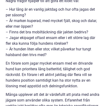
Några frågor hjälper till att göra ett klokt val:
– Hur lång är en vanlig jaktdag och hur ofta jagas det
per säsong?
– Är marken kuperad, med mycket fjäll, skog och dalar,
eller mer öppen?
– Finns det bra mobiltäckning där jakten bedrivs?
– Jagar ekipaget oftast ensam eller i ett större lag där
fler ska kunna följa hundens rörelser?
– Är hunden liten eller stor, vilket påverkar hur tungt
halsband den trivs med?
En förare som jagar mycket ensam med en drivande
hund kan prioritera lång batteritid, tålighet och god
räckvidd. En förare i ett aktivt jaktlag där flera vill se
hundens position samtidigt kan ha stor nytta av en
lösning med appstöd och delningsfunktion.
Många upplever att det är värdefullt att prata med andra
jägare som använder olika system. Erfarenhet från
verklig jakt berättar ofta mer än tekniska specifikationer.