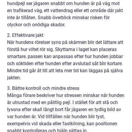
hundpejl ser jägaren snabbt om hunden är på väg mot
en trafikerad väg, ett vattendrag eller ett område där jakt
inte är tillåten. Snabb överblick minskar risken för
olyckor och onödiga skador.
2. Effektivare jakt
När hundens rörelser syns på skärmen blir det lättare att
förstå hur viltet rör sig. Skyttarna i laget kan placeras
smartare, passen kan anpassas efter hur hunden jobbar
och söktiden efter hunden efter avslutad såt blir kortare.
Mindre tid går åt till att leta mer tid kan läggas på själva
jakten.
3. Bättre kontroll och mindre stress
Många förare beskriver hur stressen minskar när hunden
är utrustad med en pålitlig pejl. I stället för att stå och
lyssna efter skall långt bort får jägaren en tydlig bild av
var hunden är. Vid tillfällen när hunden blir tyst,
exempelvis vid skada eller fastkilning, kan positionen
snabbt kontrolleras och hjälp sättas in.