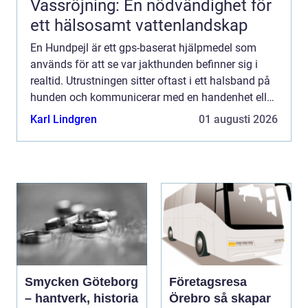
Vassröjning: En nödvändighet för
ett hälsosamt vattenlandskap
En Hundpejl är ett gps-baserat hjälpmedel som
används för att se var jakthunden befinner sig i
realtid. Utrustningen sitter oftast i ett halsband på
hunden och kommunicerar med en handenhet eller
mobil. Syftet är att öka säkerheten, göra jakten
Karl Lindgren
01 augusti 2026
effek...
Smycken Göteborg
Företagsresa
– hantverk, historia
Örebro så skapar