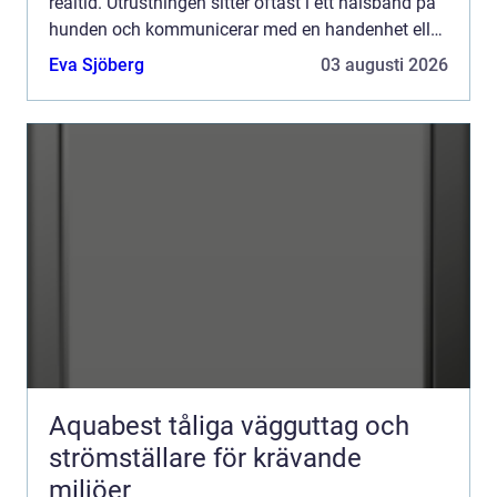
realtid. Utrustningen sitter oftast i ett halsband på
hunden och kommunicerar med en handenhet eller
mobil. Syftet är att öka säkerheten, göra jakten
Eva Sjöberg
03 augusti 2026
effek...
Aquabest tåliga vägguttag och
strömställare för krävande
miljöer