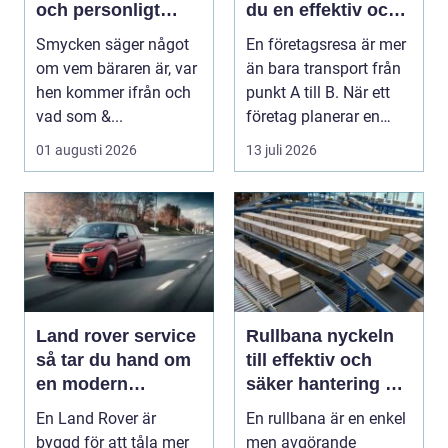
och personligt
du en effektiv och
uttryck
minnesvärd resa
Smycken säger något
En företagsresa är mer
om vem bäraren är, var
än bara transport från
hen kommer ifrån och
punkt A till B. När ett
vad som &...
företag planerar en
resa för m...
01 augusti 2026
13 juli 2026
Land rover service
Rullbana nyckeln
så tar du hand om
till effektiv och
en modern
säker hantering av
klassiker
gods
En Land Rover är
En rullbana är en enkel
byggd för att tåla mer
men avgörande