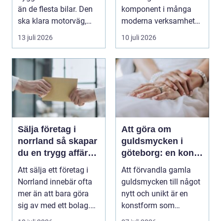
än de flesta bilar. Den
komponent i många
ska klara motorväg,
moderna verksamheter.
stadstrafik, gru...
Den används för att fl...
13 juli 2026
10 juli 2026
Sälja företag i
Att göra om
norrland så skapar
guldsmycken i
du en trygg affär
göteborg: en konst
från start till mål
att förnya det
Att sälja ett företag i
Att förvandla gamla
gamla
Norrland innebär ofta
guldsmycken till något
mer än att bara göra
nytt och unikt är en
sig av med ett bolag.
konstform som
För många ä...
kombinerar