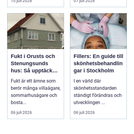
10 juli 2026
07 juli 2026
traditionel...
Fukt i Orusts och
Fillers: En guide till
Stenungsunds
skönhetsbehandlin
hus: Så upptäcker
gar i Stockholm
och åtgärdar du
Fukt är ett ämne som
I en värld där
problemet
berör många villaägare,
skönhetsstandarden
sommarhusägare och
ständigt förändras och
bosta...
utvecklingen ...
06 juli 2026
06 juli 2026