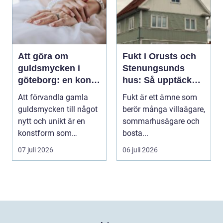
Att göra om
Fukt i Orusts och
guldsmycken i
Stenungsunds
göteborg: en konst
hus: Så upptäcker
att förnya det
och åtgärdar du
Att förvandla gamla
Fukt är ett ämne som
gamla
problemet
guldsmycken till något
berör många villaägare,
nytt och unikt är en
sommarhusägare och
konstform som
bosta...
kombinerar
07 juli 2026
06 juli 2026
traditionel...