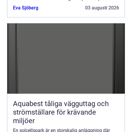
villatak handlar det om hundratals eller tusental...
Eva Sjöberg
03 augusti 2026
Aquabest tåliga vägguttag och
strömställare för krävande
miljöer
En solcellspark är en storskalig anläggning där