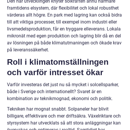
Den här utvecklingen knyter solkraften ännu närmare
framtidens elsystem, där flexibilitet och lokal robusthet
värderas allt högre. En park med lagring kan också bidra
till att viktiga processer, till exempel inom industri eller
livsmedelsproduktion, får en tryggare elleverans. Lokala
mikronät med egen produktion och lagring blir då en del
av lösningen på både klimatutmaningen och ökade krav
på leveranssäkerhet.
Roll i klimatomställningen
och varför intresset ökar
Varför investeras det just nu så mycket i solcellsparker,
både i Sverige och internationellt? Svaret är en
kombination av teknikmognad, ekonomi och politik.
Tekniken har mognat snabbt. Solpaneler har blivit
billigare, effektivare och mer driftsäkra. Växelriktare och
styrsystem har utvecklats så att stora anläggningar kan
övervakas och optimeras i realtid. Samtidigt har