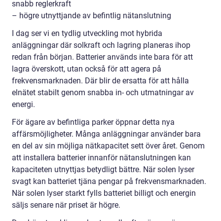
snabb reglerkraft
– högre utnyttjande av befintlig nätanslutning
I dag ser vi en tydlig utveckling mot hybrida
anläggningar där solkraft och lagring planeras ihop
redan från början. Batterier används inte bara för att
lagra överskott, utan också för att agera på
frekvensmarknaden. Där blir de ersatta för att hålla
elnätet stabilt genom snabba in- och utmatningar av
energi.
För ägare av befintliga parker öppnar detta nya
affärsmöjligheter. Många anläggningar använder bara
en del av sin möjliga nätkapacitet sett över året. Genom
att installera batterier innanför nätanslutningen kan
kapaciteten utnyttjas betydligt bättre. När solen lyser
svagt kan batteriet tjäna pengar på frekvensmarknaden.
När solen lyser starkt fylls batteriet billigt och energin
säljs senare när priset är högre.