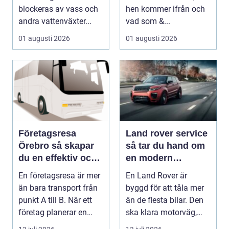
blockeras av vass och
hen kommer ifrån och
andra vattenväxter...
vad som &...
01 augusti 2026
01 augusti 2026
Företagsresa
Land rover service
Örebro så skapar
så tar du hand om
du en effektiv och
en modern
minnesvärd resa
klassiker
En företagsresa är mer
En Land Rover är
än bara transport från
byggd för att tåla mer
punkt A till B. När ett
än de flesta bilar. Den
företag planerar en
ska klara motorväg,
resa för m...
stadstrafik, gru...