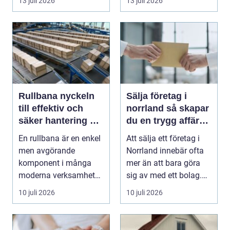
13 juli 2026
13 juli 2026
Rullbana nyckeln
Sälja företag i
till effektiv och
norrland så skapar
säker hantering av
du en trygg affär
gods
från start till mål
En rullbana är en enkel
Att sälja ett företag i
men avgörande
Norrland innebär ofta
komponent i många
mer än att bara göra
moderna verksamheter.
sig av med ett bolag.
Den används för att fl...
För många ä...
10 juli 2026
10 juli 2026