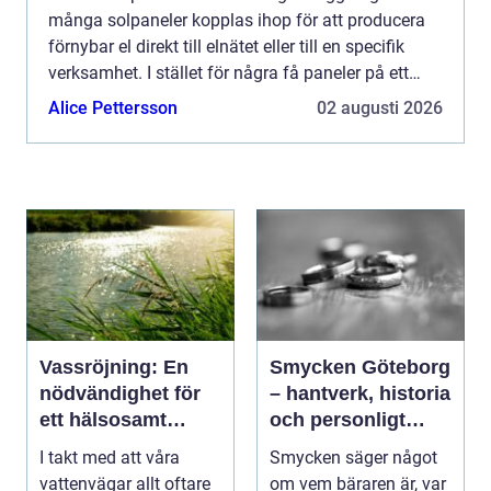
många solpaneler kopplas ihop för att producera
förnybar el direkt till elnätet eller till en specifik
verksamhet. I stället för några få paneler på ett
villatak handlar det om hundratals eller tusental...
Alice Pettersson
02 augusti 2026
Vassröjning: En
Smycken Göteborg
nödvändighet för
– hantverk, historia
ett hälsosamt
och personligt
vattenlandskap
uttryck
I takt med att våra
Smycken säger något
vattenvägar allt oftare
om vem bäraren är, var