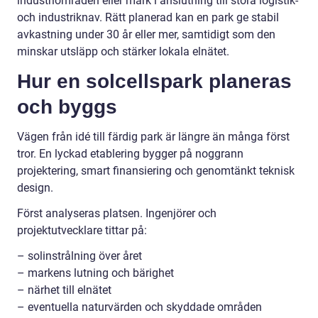
industriområden eller mark i anslutning till stora logistik-
och industriknav. Rätt planerad kan en park ge stabil
avkastning under 30 år eller mer, samtidigt som den
minskar utsläpp och stärker lokala elnätet.
Hur en solcellspark planeras
och byggs
Vägen från idé till färdig park är längre än många först
tror. En lyckad etablering bygger på noggrann
projektering, smart finansiering och genomtänkt teknisk
design.
Först analyseras platsen. Ingenjörer och
projektutvecklare tittar på:
– solinstrålning över året
– markens lutning och bärighet
– närhet till elnätet
– eventuella naturvärden och skyddade områden