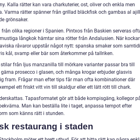
meny. Kalla rätter kan vara charkuterier, ost, oliver och enkla men
 Varma rätter spänner från grillad bläckfisk och gambas al ajil
de grönsaker.
 från olika regioner i Spanien. Pintxos från Baskien serveras oft
ustiga långkok hämtar sina rötter från Andalusien. När kocka
viska råvaror uppstår något nytt: spanska smaker som samtidi
is kål, svamp eller bär som återkommer på tallriken.
 stilar från ljus manzanilla till mörkare varianter passar bra till
 gärna prosecco i glasen, och många krogar erbjuder glasvis
sig fram. Frågar man efter tips får man ofta kombinationer där
empel ett friskt vitt vin till skaldjur eller ett lätt rött till chark.
derskattas. Tapasformatet gör att både kompisgäng, kollegor p
bekväma. Man kan beställa lite i taget, anpassa tempot efter
orm som känns rätt i stunden.
sk restaurang i staden
Stockholm möter ett brett utbud. För att hitta rätt kan några enk