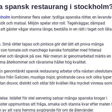
a spansk restaurang i stockholm
ckholm
kombinerar flera saker: tydliga spanska rötter, en levande
kök och matsal. Miljön spelar stor roll. Tegelväggar, dämpad
t gäster vågar stanna länge, beställa in en rätt i taget och låta
. Små rätter tapas och pintxos gör det lätt att prova många
 con tomate och manchego kanske fortsätter med friterad
uterier och långkok på oxe. När menyn är genomarbetad märks en
erna återkommer och råvarorna håller hög kvalitet.
 En genomtänkt spansk restaurang arbetar ofta nästan uteslutan
os från Galicien, mustiga riojor, gnistrande cava och olika typer
n druvor, distrikt och stilar blir kvällen lika mycket vinresa som
lse. Istället för stel servering satsar många spanska krogar i
äster uppmuntras att fråga, smaka och stanna kvar efter maten 
slan av att vara hemma avgörande för om de återvänder.