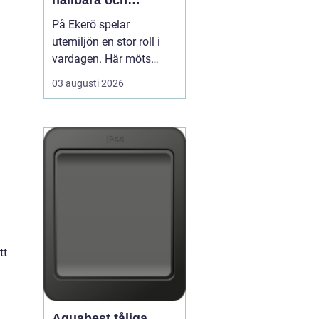
hållbara och
välskötta utemiljöer
På Ekerö spelar
utemiljön en stor roll i
vardagen. Här möts
natur, vatten och
03 augusti 2026
bebyggelse på ett sätt
som gör trädgårdar,
innergårdar och
grönområden extra
viktiga för trivseln. När
flerfamiljshus,
bostadsrättsföreningar
och företag vill ha
grönytor s...
tt
Aquabest tåliga