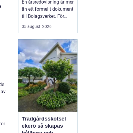
En årsredovisning är mer
kontroll
?
än ett formellt dokument
till Bolagsverket. För
många företagare i
05 augusti 2026
Stockholm är den ett
kvitto på året som gått,
ett underlag för nya
beslut och ett krav som
måste bli rätt från
början. När tidsbrist,
regelverk och osäkerhet
...
de
 av
Trädgårdsskötsel
för
ekerö så skapas