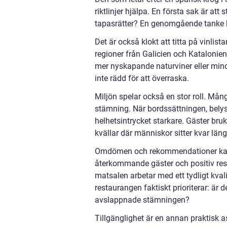
riktlinjer hjälpa. En första sak är att
tapasrätter? En genomgående tanke kri
Det är också klokt att titta på vinli
regioner från Galicien och Katalonien
mer nyskapande naturviner eller mind
inte rädd för att överraska.
Miljön spelar också en stor roll. Mång
stämning. När bordssättningen, belysn
helhetsintrycket starkare. Gäster 
kvällar där människor sitter kvar läng
Omdömen och rekommendationer kan g
återkommande gäster och positiv resp
matsalen arbetar med ett tydligt kva
restaurangen faktiskt prioriterar: är d
avslappnade stämningen?
Tillgänglighet är en annan praktisk a