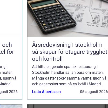
Årsredovisning I stockholm
el för
så skapar företagare trygghet
och kontroll
ang i
Att hitta en genuin spansk restaurang i
m maten.
Stockholm handlar sällan bara om maten.
 ljudnivå
Många gäster söker samma värme, ljudnivå
 Madrid
och generositet som på en kväll i Madrid
ckas
eller San Sebastián. Bra krogar lyckas
gusti 2026
Lotta Albertsson
05 augusti 2026
holmsk
förena medelhavspuls med stockholmsk
nyfikenhet, ...