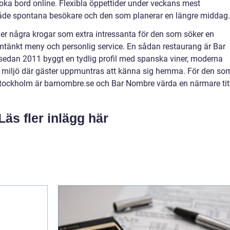
 boka bord online. Flexibla öppettider under veckans mest
 både spontana besökare och den som planerar en längre middag.
er några krogar som extra intressanta för den som söker en
änkt meny och personlig service. En sådan restaurang är Bar
edan 2011 byggt en tydlig profil med spanska viner, moderna
n miljö där gäster uppmuntras att känna sig hemma. För den so
 Stockholm är barnombre.se och Bar Nombre värda en närmare tit
Läs fler inlägg här