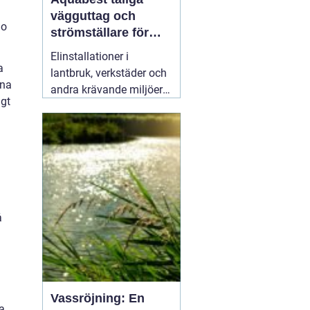
vägguttag och
lo
strömställare för
krävande miljöer
Elinstallationer i
a
lantbruk, verkstäder och
rna
andra krävande miljöer
gt
ställer helt andra krav än
i ett vanligt bostadsrum.
Fukt, damm, spån och
mekaniskt slitage kan
snabbt skapa problem
om komponenterna inte
är rätt valda.
02 augusti
å
2026
Vassröjning: En
la