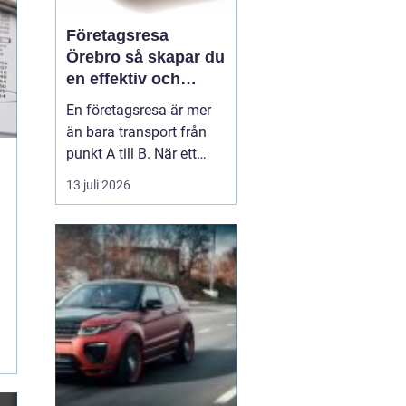
Företagsresa
Örebro så skapar du
en effektiv och
minnesvärd resa
En företagsresa är mer
än bara transport från
punkt A till B. När ett
företag planerar en resa
13 juli 2026
för medarbetare eller
kunder handlar det om
att bygga relationer,
stärka varumärket och
använda tiden på resan
på ett klokt sätt. När
startpunkten är Örebr...