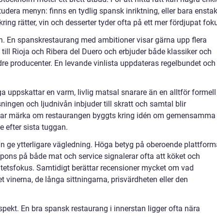
 studera menyn: finns en tydlig spansk inriktning, eller bara ensta
ng rätter, vin och desserter tyder ofta på ett mer fördjupat fok
stan. En spanskrestaurang med ambitioner visar gärna upp flera
 till Rioja och Ribera del Duero och erbjuder både klassiker och
re producenter. En levande vinlista uppdateras regelbundet och
a uppskattar en varm, livlig matsal snarare än en alltför formell
ingen och ljudnivån inbjuder till skratt och samtal blir
brukar märka om restaurangen byggts kring idén om gemensamma
e efter sista tuggan.
e ytterligare vägledning. Höga betyg på oberoende plattforma
ons på både mat och service signalerar ofta att köket och
litetsfokus. Samtidigt berättar recensioner mycket om vad
et vinerna, de långa sittningarna, prisvärdheten eller den
spekt. En bra spansk restaurang i innerstan ligger ofta nära