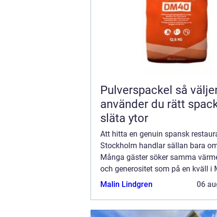
Pulverspackel så väljer och
använder du rätt spack
släta ytor
Att hitta en genuin spansk restaur
Stockholm handlar sällan bara o
Många gäster söker samma värme,
och generositet som på en kväll i
eller San Sebastián. Bra krogar ly
Malin Lindgren
06 au
förena medelhavspuls med stock
nyfikenhet, ...