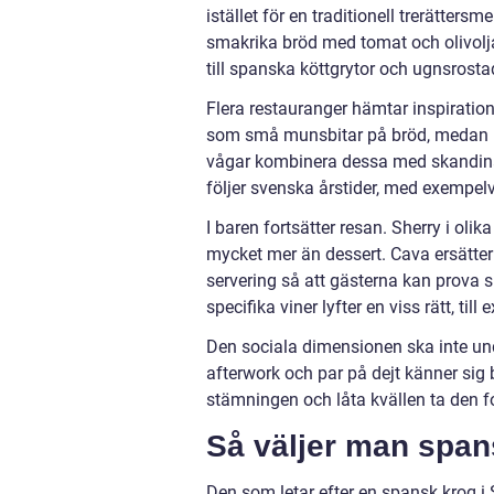
istället för en traditionell trerätters
smakrika bröd med tomat och olivolja.
till spanska köttgrytor och ugnsrosta
Flera restauranger hämtar inspiration
som små munsbitar på bröd, medan m
vågar kombinera dessa med skandina
följer svenska årstider, med exempelv
I baren fortsätter resan. Sherry i olika
mycket mer än dessert. Cava ersätter
servering så att gästerna kan prova 
specifika viner lyfter en viss rätt, till ex
Den sociala dimensionen ska inte un
afterwork och par på dejt känner sig 
stämningen och låta kvällen ta den f
Så väljer man span
Den som letar efter en spansk krog i 