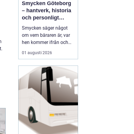
Smycken Göteborg
– hantverk, historia
och personligt
uttryck
Smycken säger något
om vem bäraren är, var
m
hen kommer ifrån och
t.
vad som är viktigt i livet.
01 augusti 2026
I en stad som Göteborg,
med sin blandning av
hamnstadens råa
historia och moderna
kreativitet, blir smycken
ofta en...