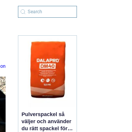
s
ion
Pulverspackel så
väljer och använder
du rätt spackel för