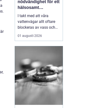
nödvändighet för ett
ka
hälsosamt
us.
vattenlandskap
I takt med att våra
vattenvägar allt oftare
blockeras av vass och
 är
andra vattenväxter, ökar
01 augusti 2026
också behovet av
effektiva metoder för att
hantera denna
växtlighet. En av de mest
praktiska lösningarna är
vass...
r,