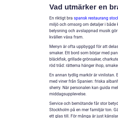
Vad utmärker en br
En riktigt bra
spansk restaurang sto
miljö och omsorg om detaljer i både 
belysning och avslappnad musik gör at
kvällen växa fram.
Menyn är ofta uppbyggd för att delas
smaker. Ett bord som börjar med pan
bläckfisk, grillade grönsaker, chark
röd tråd: rätterna hänger ihop, smak
En annan tydlig markör är vinlistan.
med viner från Spanien: friska albariñ
sherry. När personalen kan guida mella
middagsupplevelse.
Service och bemötande får stor betyde
Stockholm på en mer familjär ton. G
ett glas till. För många är just kän