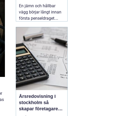
släta ytor
En jämn och hållbar
vägg börjar långt innan
första penseldraget.
Valet av spackel spelar
en avgörande roll för
slutresultatet, både när
det gäller utseende och
livslängd. Många
yrkesmålare och
avancerade gör-det-
självare
06 augusti 2026
er
Årsredovisning I
kas
stockholm så
skapar företagare
trygghet och