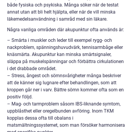
både fysiska och psykiska. Många söker när de testat
annat utan att bli helt hjälpta, eller när de vill minska
läkemedelsanvändning i samråd med sin läkare.
Några vanliga områden där akupunktur ofta används är:
– Smärta i muskler och leder till exempel rygg- och
nackproblem, spänningshuvudvärk, tennisarmbåge eller
knäsmärta. Akupunktur kan minska smärtsignaler,
släppa på muskelspänningar och förbättra cirkulationen
i det drabbade området.
– Stress, ångest och sömnsvårigheter många beskriver
att de känner sig lugnare efter behandlingen, som att
kroppen går ner i varv. Bättre sömn kommer ofta som en
positiv följd.
– Mag- och tarmproblem såsom IBS-liknande symtom,
uppblåsthet eller oregelbunden avföring. Inom TKM
kopplas dessa ofta till obalans i
matsmältningssystemet, som man försöker harmonisera