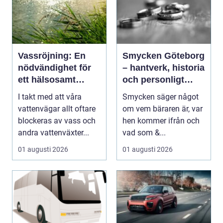
Vassröjning: En
Smycken Göteborg
nödvändighet för
– hantverk, historia
ett hälsosamt
och personligt
vattenlandskap
uttryck
I takt med att våra
Smycken säger något
vattenvägar allt oftare
om vem bäraren är, var
blockeras av vass och
hen kommer ifrån och
andra vattenväxter...
vad som &...
01 augusti 2026
01 augusti 2026