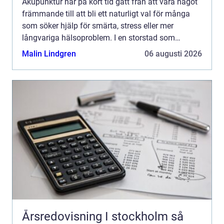
Akupunktur har på kort tid gått från att vara något
främmande till att bli ett naturligt val för många
som söker hjälp för smärta, stress eller mer
långvariga hälsoproblem. I en storstad som
Stockholm, där tempot är högt och vardagen ofta
Malin Lindgren
06 augusti 2026
är krävande...
Årsredovisning I stockholm så