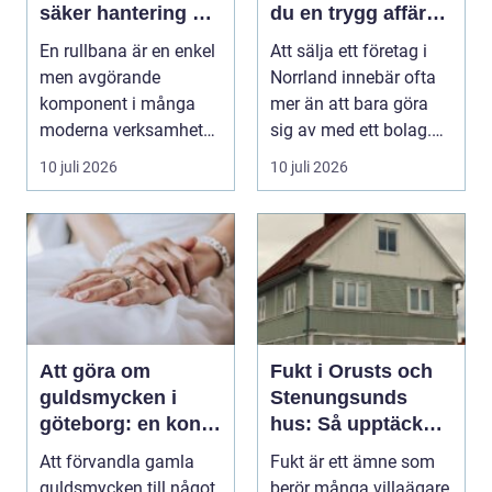
säker hantering av
du en trygg affär
gods
från start till mål
En rullbana är en enkel
Att sälja ett företag i
men avgörande
Norrland innebär ofta
komponent i många
mer än att bara göra
moderna verksamheter.
sig av med ett bolag.
Den används för att fl...
För många ä...
10 juli 2026
10 juli 2026
Att göra om
Fukt i Orusts och
guldsmycken i
Stenungsunds
göteborg: en konst
hus: Så upptäcker
att förnya det
och åtgärdar du
Att förvandla gamla
Fukt är ett ämne som
gamla
problemet
guldsmycken till något
berör många villaägare,