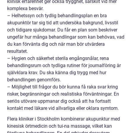
klinisk erfarenhet ger också trygghet, särskilt vid mer
komplexa besvär.
– Helhetssyn och tydlig behandlingsplan en bra
akupunktör tar sig tid att undersöka bakgrund, livsstil
och tidigare sjukdomar. Du får en plan som beskriver
ungefär hur många behandlingar som kan behövas, vad
du kan förvänta dig och när man bör utvärdera
resultatet.
– Hygien och säkerhet sterila engångsnålar, rena
behandlingsrum och tydliga rutiner för journalföring är
självklara krav. Du ska känna dig trygg med hur
behandlingen genomförs.
– Möjlighet till frågor du bör kunna få raka svar kring
risker, begränsningar och realistiska förväntningar. En
seriös utövare uppmanar dig också att ha fortsatt
kontakt med läkare vid allvarliga eller oklara symtom.
Flera kliniker i Stockholm kombinerar akupunktur med
kinesisk örtmedicin och tui-na massage, vilket kan