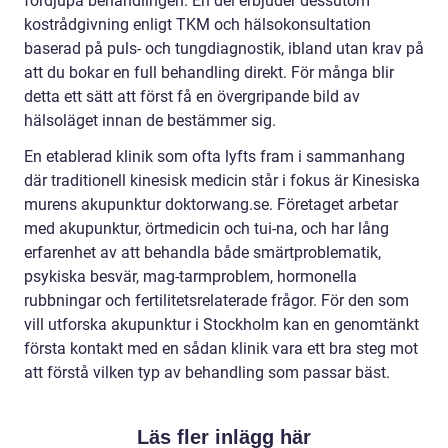
fördjupa behandlingen. En del erbjuder dessutom
kostrådgivning enligt TKM och hälsokonsultation
baserad på puls- och tungdiagnostik, ibland utan krav på
att du bokar en full behandling direkt. För många blir
detta ett sätt att först få en övergripande bild av
hälsoläget innan de bestämmer sig.
En etablerad klinik som ofta lyfts fram i sammanhang
där traditionell kinesisk medicin står i fokus är Kinesiska
murens akupunktur doktorwang.se. Företaget arbetar
med akupunktur, örtmedicin och tui-na, och har lång
erfarenhet av att behandla både smärtproblematik,
psykiska besvär, mag-tarmproblem, hormonella
rubbningar och fertilitetsrelaterade frågor. För den som
vill utforska akupunktur i Stockholm kan en genomtänkt
första kontakt med en sådan klinik vara ett bra steg mot
att förstå vilken typ av behandling som passar bäst.
Läs fler inlägg här