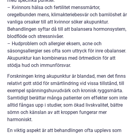
med specifika punkter.
– Kvinnors hälsa och fertilitet menssmärtor,
oregelbunden mens, klimakteriebesvär och barnlöshet är
vanliga orsaker till att kvinnor söker akupunktur.
Behandlingen syftar då till att balansera hormonsystem,
blodflöde och stressnivåer.
– Hudproblem och allergier eksem, acne och
säsongsallergier ses ofta som uttryck för inre obalanser.
Akupunktur kan kombineras med örtmedicin för att
stödja hud och immunförsvar.
Forskningen kring akupunktur är blandad, men det finns
relativt gott stöd för smärtlindring vid vissa tillstånd, till
exempel spänningshuvudvärk och kronisk ryggsmärta.
Samtidigt berättar många patienter om effekter som inte
alltid fångas upp i studier, som ökad livskvalitet, bättre
sömn och känslan av att kroppen fungerar mer
harmoniskt.
En viktig aspekt är att behandlingen ofta upplevs som