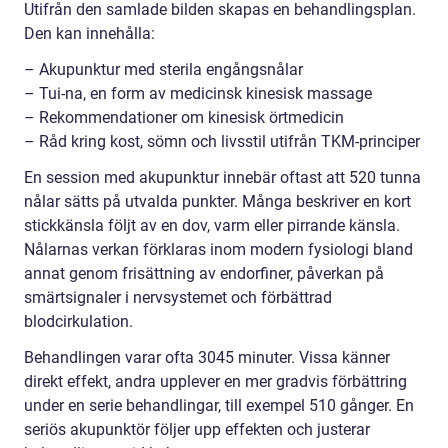
Utifrån den samlade bilden skapas en behandlingsplan.
Den kan innehålla:
– Akupunktur med sterila engångsnålar
– Tui-na, en form av medicinsk kinesisk massage
– Rekommendationer om kinesisk örtmedicin
– Råd kring kost, sömn och livsstil utifrån TKM-principer
En session med akupunktur innebär oftast att 520 tunna
nålar sätts på utvalda punkter. Många beskriver en kort
stickkänsla följt av en dov, varm eller pirrande känsla.
Nålarnas verkan förklaras inom modern fysiologi bland
annat genom frisättning av endorfiner, påverkan på
smärtsignaler i nervsystemet och förbättrad
blodcirkulation.
Behandlingen varar ofta 3045 minuter. Vissa känner
direkt effekt, andra upplever en mer gradvis förbättring
under en serie behandlingar, till exempel 510 gånger. En
seriös akupunktör följer upp effekten och justerar