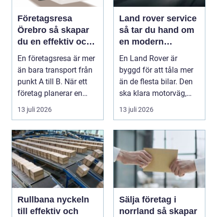
Företagsresa
Land rover service
Örebro så skapar
så tar du hand om
du en effektiv och
en modern
minnesvärd resa
klassiker
En företagsresa är mer
En Land Rover är
än bara transport från
byggd för att tåla mer
punkt A till B. När ett
än de flesta bilar. Den
företag planerar en
ska klara motorväg,
resa för m...
stadstrafik, gru...
13 juli 2026
13 juli 2026
Rullbana nyckeln
Sälja företag i
till effektiv och
norrland så skapar