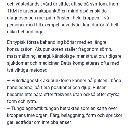
och västerländsk vård är sättet att se på symtom. Inom
TKM fokuserar akupunktören mindre på enskilda
diagnoser och mer på mönster i hela kroppen. Två
personer med till exempel huvudvärk kan därför få helt
olika behandlingar.
En typisk första behandling börjar med en längre
konsultation. Akupunktören ställer frågor om sömn,
matsmältning, energi, känsloläge, menstruation, tidigare
sjukdomar och mediciner. Detta kompletteras ofta med
två viktiga metoder:
– Pulsdiagnostik akupunktören känner på pulsen i båda
handlederna, på flera positioner och djup. Pulsen
bedöms inte bara efter frekvens utan också efter styrka,
form och rytm.
– Tungdiagnostik tungan betraktas som en karta över
kroppens inre organ. Färg, beläggning, form och sprickor
ger ledtrådar om inre obalanser.