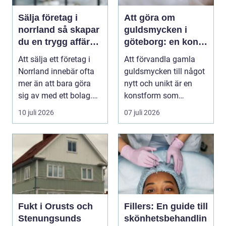
Sälja företag i
Att göra om
norrland så skapar
guldsmycken i
du en trygg affär
göteborg: en konst
från start till mål
att förnya det
Att sälja ett företag i
Att förvandla gamla
gamla
Norrland innebär ofta
guldsmycken till något
mer än att bara göra
nytt och unikt är en
sig av med ett bolag.
konstform som
För många ä...
kombinerar
10 juli 2026
07 juli 2026
traditionel...
Fukt i Orusts och
Fillers: En guide till
Stenungsunds
skönhetsbehandlin