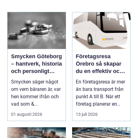
Smycken Göteborg
Företagsresa
– hantverk, historia
Örebro så skapar
och personligt
du en effektiv och
uttryck
minnesvärd resa
Smycken säger något
En företagsresa är mer
om vem bäraren är, var
än bara transport från
hen kommer ifrån och
punkt A till B. När ett
vad som &...
företag planerar en
resa för m...
01 augusti 2026
13 juli 2026