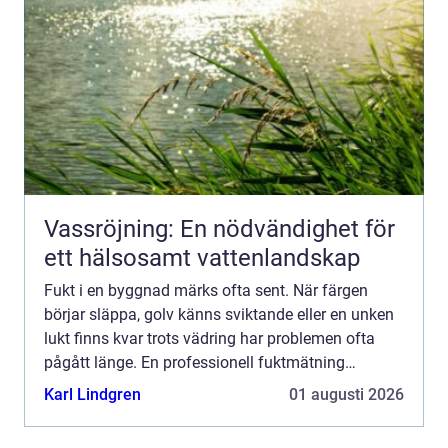
Vassröjning: En nödvändighet för
ett hälsosamt vattenlandskap
Fukt i en byggnad märks ofta sent. När färgen
börjar släppa, golv känns sviktande eller en unken
lukt finns kvar trots vädring har problemen ofta
pågått länge. En professionell fuktmätning
stockholm ger en tydlig bild av läget i huset innan
Karl Lindgren
01 augusti 2026
skadorna ...