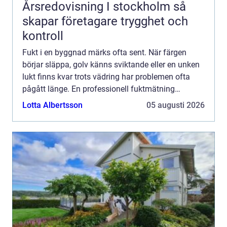
Årsredovisning I stockholm så
skapar företagare trygghet och
kontroll
Fukt i en byggnad märks ofta sent. När färgen
börjar släppa, golv känns sviktande eller en unken
lukt finns kvar trots vädring har problemen ofta
pågått länge. En professionell fuktmätning
stockholm ger en tydlig bild av läget i huset innan
Lotta Albertsson
05 augusti 2026
skadorna ...