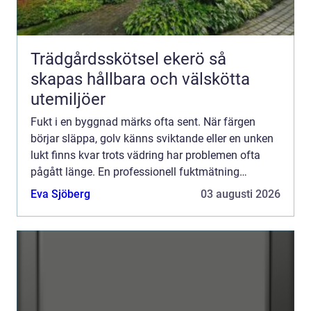
Trädgårdsskötsel ekerö så
skapas hållbara och välskötta
utemiljöer
Fukt i en byggnad märks ofta sent. När färgen
börjar släppa, golv känns sviktande eller en unken
lukt finns kvar trots vädring har problemen ofta
pågått länge. En professionell fuktmätning
stockholm ger en tydlig bild av läget i huset innan
Eva Sjöberg
03 augusti 2026
skadorna ...