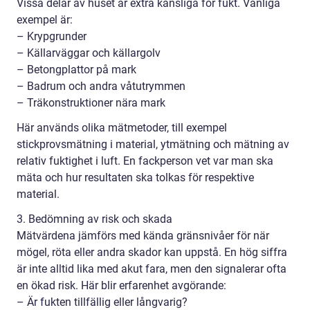
Vissa delar av huset är extra känsliga för fukt. Vanliga
exempel är:
– Krypgrunder
– Källarväggar och källargolv
– Betongplattor på mark
– Badrum och andra våtutrymmen
– Träkonstruktioner nära mark
Här används olika mätmetoder, till exempel
stickprovsmätning i material, ytmätning och mätning av
relativ fuktighet i luft. En fackperson vet var man ska
mäta och hur resultaten ska tolkas för respektive
material.
3. Bedömning av risk och skada
Mätvärdena jämförs med kända gränsnivåer för när
mögel, röta eller andra skador kan uppstå. En hög siffra
är inte alltid lika med akut fara, men den signalerar ofta
en ökad risk. Här blir erfarenhet avgörande:
– Är fukten tillfällig eller långvarig?