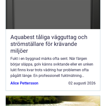
Aquabest tåliga vägguttag och
strömställare för krävande
miljöer
Fukt i en byggnad märks ofta sent. När färgen
börjar släppa, golv känns sviktande eller en unken
lukt finns kvar trots vädring har problemen ofta
pågått länge. En professionell fuktmätning
stockholm ger en tydlig bild av läget i huset innan
Alice Pettersson
02 augusti 2026
skadorna ...