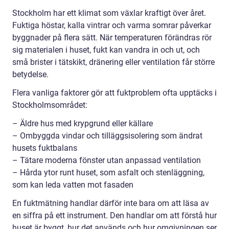
Stockholm har ett klimat som växlar kraftigt över året.
Fuktiga höstar, kalla vintrar och varma somrar påverkar
byggnader på flera sätt. När temperaturen förändras rör
sig materialen i huset, fukt kan vandra in och ut, och
små brister i tätskikt, dränering eller ventilation får större
betydelse.
Flera vanliga faktorer gör att fuktproblem ofta upptäcks i
Stockholmsområdet:
– Äldre hus med krypgrund eller källare
– Ombyggda vindar och tilläggsisolering som ändrat
husets fuktbalans
– Tätare moderna fönster utan anpassad ventilation
– Hårda ytor runt huset, som asfalt och stenläggning,
som kan leda vatten mot fasaden
En fuktmätning handlar därför inte bara om att läsa av
en siffra på ett instrument. Den handlar om att förstå hur
huset är byggt, hur det används och hur omgivningen ser