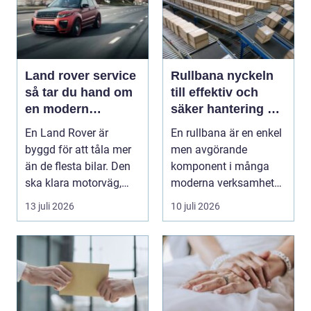
Land rover service
Rullbana nyckeln
så tar du hand om
till effektiv och
en modern
säker hantering av
klassiker
gods
En Land Rover är
En rullbana är en enkel
byggd för att tåla mer
men avgörande
än de flesta bilar. Den
komponent i många
ska klara motorväg,
moderna verksamheter.
stadstrafik, gru...
Den används för att fl...
13 juli 2026
10 juli 2026