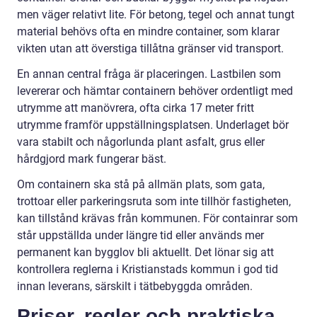
men väger relativt lite. För betong, tegel och annat tungt
material behövs ofta en mindre container, som klarar
vikten utan att överstiga tillåtna gränser vid transport.
En annan central fråga är placeringen. Lastbilen som
levererar och hämtar containern behöver ordentligt med
utrymme att manövrera, ofta cirka 17 meter fritt
utrymme framför uppställningsplatsen. Underlaget bör
vara stabilt och någorlunda plant asfalt, grus eller
hårdgjord mark fungerar bäst.
Om containern ska stå på allmän plats, som gata,
trottoar eller parkeringsruta som inte tillhör fastigheten,
kan tillstånd krävas från kommunen. För containrar som
står uppställda under längre tid eller används mer
permanent kan bygglov bli aktuellt. Det lönar sig att
kontrollera reglerna i Kristianstads kommun i god tid
innan leverans, särskilt i tätbebyggda områden.
Priser, regler och praktiska