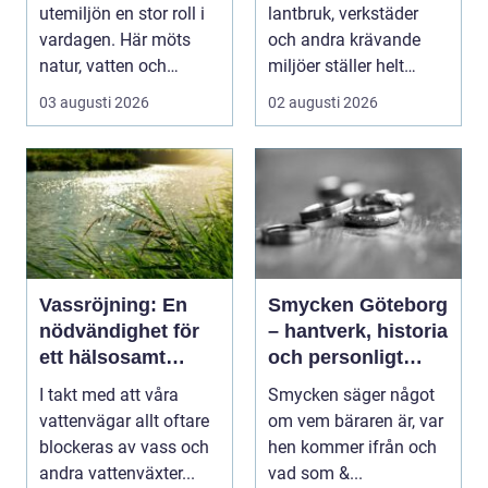
utemiljöer
utemiljön en stor roll i
lantbruk, verkstäder
vardagen. Här möts
och andra krävande
natur, vatten och
miljöer ställer helt
bebyggelse på ett
andra krav än i ett ...
03 augusti 2026
02 augusti 2026
sätt...
Vassröjning: En
Smycken Göteborg
nödvändighet för
– hantverk, historia
ett hälsosamt
och personligt
vattenlandskap
uttryck
I takt med att våra
Smycken säger något
vattenvägar allt oftare
om vem bäraren är, var
blockeras av vass och
hen kommer ifrån och
andra vattenväxter...
vad som &...