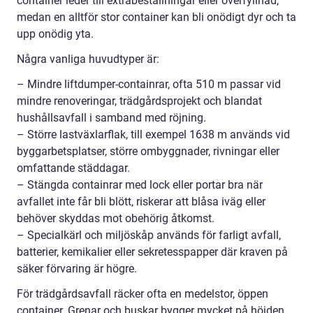
container leder till extrabeställningar eller överfyllnad,
medan en alltför stor container kan bli onödigt dyr och ta
upp onödig yta.
Några vanliga huvudtyper är:
– Mindre liftdumper-containrar, ofta 510 m passar vid
mindre renoveringar, trädgårdsprojekt och blandat
hushållsavfall i samband med röjning.
– Större lastväxlarflak, till exempel 1638 m används vid
byggarbetsplatser, större ombyggnader, rivningar eller
omfattande städdagar.
– Stängda containrar med lock eller portar bra när
avfallet inte får bli blött, riskerar att blåsa iväg eller
behöver skyddas mot obehörig åtkomst.
– Specialkärl och miljöskåp används för farligt avfall,
batterier, kemikalier eller sekretesspapper där kraven på
säker förvaring är högre.
För trädgårdsavfall räcker ofta en medelstor, öppen
container. Grenar och buskar bygger mycket på höjden