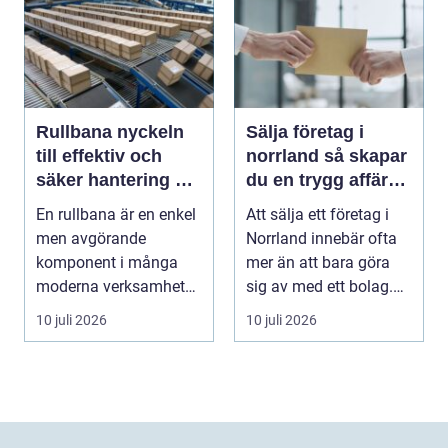
Rullbana nyckeln
Sälja företag i
till effektiv och
norrland så skapar
säker hantering av
du en trygg affär
gods
från start till mål
En rullbana är en enkel
Att sälja ett företag i
men avgörande
Norrland innebär ofta
komponent i många
mer än att bara göra
moderna verksamheter.
sig av med ett bolag.
Den används för att fl...
För många ä...
10 juli 2026
10 juli 2026