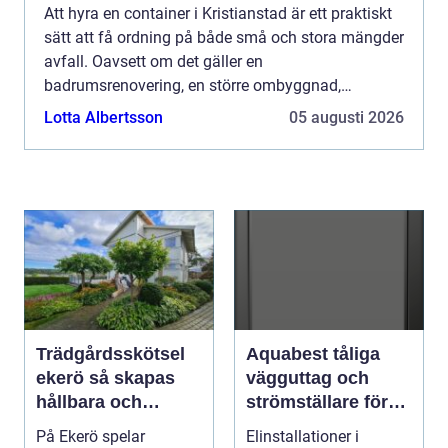
Att hyra en container i Kristianstad är ett praktiskt
sätt att få ordning på både små och stora mängder
avfall. Oavsett om det gäller en
badrumsrenovering, en större ombyggnad,
trädgårdsrensning eller en städdag i
Lotta Albertsson
05 augusti 2026
bostadsområdet kan en container spar...
Trädgårdsskötsel
Aquabest tåliga
ekerö så skapas
vägguttag och
hållbara och
strömställare för
välskötta
krävande miljöer
På Ekerö spelar
Elinstallationer i