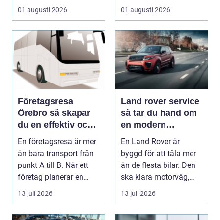
01 augusti 2026
01 augusti 2026
Företagsresa
Land rover service
Örebro så skapar
så tar du hand om
du en effektiv och
en modern
minnesvärd resa
klassiker
En företagsresa är mer
En Land Rover är
än bara transport från
byggd för att tåla mer
punkt A till B. När ett
än de flesta bilar. Den
företag planerar en
ska klara motorväg,
resa för m...
stadstrafik, gru...
13 juli 2026
13 juli 2026