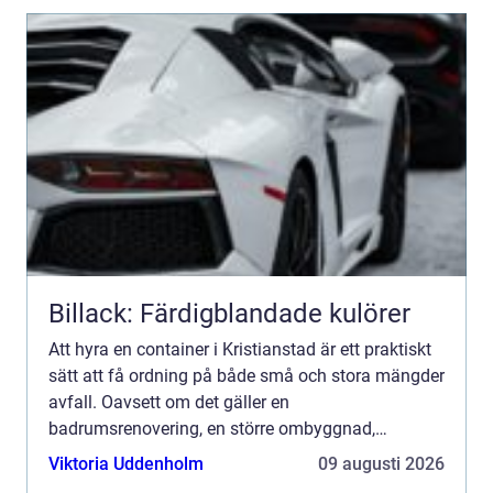
Billack: Färdigblandade kulörer
Att hyra en container i Kristianstad är ett praktiskt
sätt att få ordning på både små och stora mängder
avfall. Oavsett om det gäller en
badrumsrenovering, en större ombyggnad,
trädgårdsrensning eller en städdag i
Viktoria Uddenholm
09 augusti 2026
bostadsområdet kan en container spar...