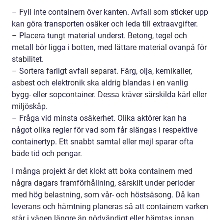
– Fyll inte containern över kanten. Avfall som sticker upp
kan göra transporten osäker och leda till extraavgifter.
– Placera tungt material underst. Betong, tegel och
metall bör ligga i botten, med lättare material ovanpå för
stabilitet.
– Sortera farligt avfall separat. Färg, olja, kemikalier,
asbest och elektronik ska aldrig blandas i en vanlig
bygg- eller sopcontainer. Dessa kräver särskilda kärl eller
miljöskåp.
– Fråga vid minsta osäkerhet. Olika aktörer kan ha
något olika regler för vad som får slängas i respektive
containertyp. Ett snabbt samtal eller mejl sparar ofta
både tid och pengar.
I många projekt är det klokt att boka containern med
några dagars framförhållning, särskilt under perioder
med hög belastning, som vår- och höstsäsong. Då kan
leverans och hämtning planeras så att containern varken
står i vägen längre än nödvändigt eller hämtas innan