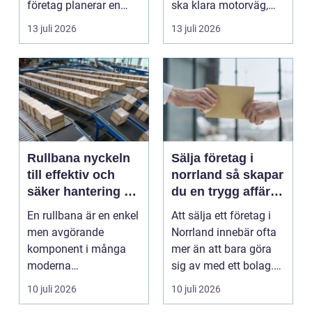
företag planerar en
ska klara motorväg,
resa för m...
stadstrafik, gru...
13 juli 2026
13 juli 2026
Rullbana nyckeln
Sälja företag i
till effektiv och
norrland så skapar
säker hantering av
du en trygg affär
gods
från start till mål
En rullbana är en enkel
Att sälja ett företag i
men avgörande
Norrland innebär ofta
komponent i många
mer än att bara göra
moderna
sig av med ett bolag.
verksamheter. Den
För många ä...
10 juli 2026
10 juli 2026
används för att fl...