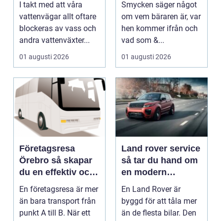
I takt med att våra
Smycken säger något
uttryck
vattenvägar allt oftare
om vem bäraren är, var
blockeras av vass och
hen kommer ifrån och
andra vattenväxter...
vad som &...
01 augusti 2026
01 augusti 2026
Företagsresa
Land rover service
Örebro så skapar
så tar du hand om
du en effektiv och
en modern
minnesvärd resa
klassiker
En företagsresa är mer
En Land Rover är
än bara transport från
byggd för att tåla mer
punkt A till B. När ett
än de flesta bilar. Den