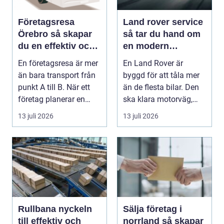
Företagsresa
Land rover service
Örebro så skapar
så tar du hand om
du en effektiv och
en modern
minnesvärd resa
klassiker
En företagsresa är mer
En Land Rover är
än bara transport från
byggd för att tåla mer
punkt A till B. När ett
än de flesta bilar. Den
företag planerar en
ska klara motorväg,
resa för m...
stadstrafik, gru...
13 juli 2026
13 juli 2026
Rullbana nyckeln
Sälja företag i
till effektiv och
norrland så skapar