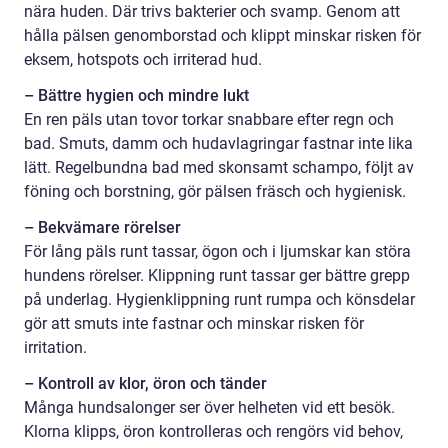
nära huden. Där trivs bakterier och svamp. Genom att
hålla pälsen genomborstad och klippt minskar risken för
eksem, hotspots och irriterad hud.
– Bättre hygien och mindre lukt
En ren päls utan tovor torkar snabbare efter regn och
bad. Smuts, damm och hudavlagringar fastnar inte lika
lätt. Regelbundna bad med skonsamt schampo, följt av
föning och borstning, gör pälsen fräsch och hygienisk.
– Bekvämare rörelser
För lång päls runt tassar, ögon och i ljumskar kan störa
hundens rörelser. Klippning runt tassar ger bättre grepp
på underlag. Hygienklippning runt rumpa och könsdelar
gör att smuts inte fastnar och minskar risken för
irritation.
– Kontroll av klor, öron och tänder
Många hundsalonger ser över helheten vid ett besök.
Klorna klipps, öron kontrolleras och rengörs vid behov,