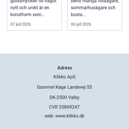
guldsmycken till något
berör många villaägare,
nytt och unikt är en
sommarhusägare och
konstform som
bosta...
kombinerar
07 juli 2026
06 juli 2026
traditionel...
Adress
web:
www.klikko.dk