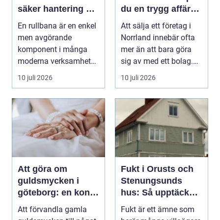
säker hantering av
du en trygg affär
gods
från start till mål
En rullbana är en enkel
Att sälja ett företag i
men avgörande
Norrland innebär ofta
komponent i många
mer än att bara göra
moderna verksamheter.
sig av med ett bolag.
Den används för att fl...
För många ä...
10 juli 2026
10 juli 2026
Att göra om
Fukt i Orusts och
guldsmycken i
Stenungsunds
göteborg: en konst
hus: Så upptäcker
att förnya det
och åtgärdar du
Att förvandla gamla
Fukt är ett ämne som
gamla
problemet