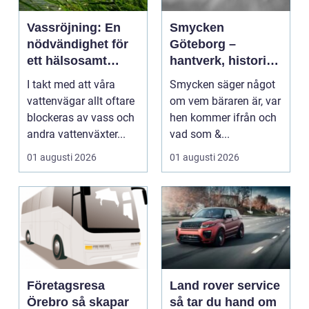
Vassröjning: En
Smycken
nödvändighet för
Göteborg –
ett hälsosamt
hantverk, historia
vattenlandskap
och personligt
I takt med att våra
Smycken säger något
uttryck
vattenvägar allt oftare
om vem bäraren är, var
blockeras av vass och
hen kommer ifrån och
andra vattenväxter...
vad som &...
01 augusti 2026
01 augusti 2026
Företagsresa
Land rover service
Örebro så skapar
så tar du hand om