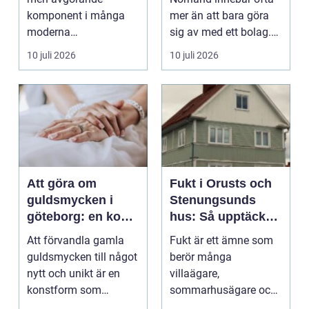
komponent i många
mer än att bara göra
moderna
sig av med ett bolag.
verksamheter. Den
För många ä...
10 juli 2026
10 juli 2026
används för att fl...
Att göra om
Fukt i Orusts och
guldsmycken i
Stenungsunds
göteborg: en konst
hus: Så upptäcker
att förnya det
och åtgärdar du
Att förvandla gamla
Fukt är ett ämne som
gamla
problemet
guldsmycken till något
berör många
nytt och unikt är en
villaägare,
konstform som
sommarhusägare och
kombinerar
bosta...