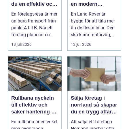
du en effektiv och
en modern
minnesvärd resa
klassiker
En företagsresa är mer
En Land Rover är
än bara transport från
byggd för att tåla mer
punkt A till B. När ett
än de flesta bilar. Den
företag planerar en
ska klara motorväg,
resa för m...
stadstrafik, gru...
13 juli 2026
13 juli 2026
Rullbana nyckeln
Sälja företag i
till effektiv och
norrland så skapar
säker hantering av
du en trygg affär
gods
från start till mål
En rullbana är en enkel
Att sälja ett företag i
men avgörande
Norrland innebär ofta