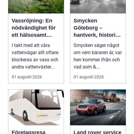
Vassröjning: En
Smycken
nödvändighet för
Göteborg –
ett hälsosamt
hantverk, historia
vattenlandskap
och personligt
I takt med att våra
Smycken säger något
uttryck
vattenvägar allt oftare
om vem bäraren är, var
blockeras av vass och
hen kommer ifrån och
andra vattenväxter...
vad som &...
01 augusti 2026
01 augusti 2026
Företagsresa
Land rover service