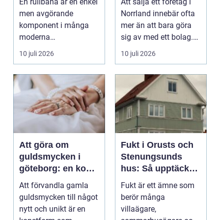
En rullbana är en enkel
Att sälja ett företag i
men avgörande
Norrland innebär ofta
komponent i många
mer än att bara göra
moderna
sig av med ett bolag.
verksamheter. Den
För många ä...
10 juli 2026
10 juli 2026
används för att fl...
Att göra om
Fukt i Orusts och
guldsmycken i
Stenungsunds
göteborg: en konst
hus: Så upptäcker
att förnya det
och åtgärdar du
Att förvandla gamla
Fukt är ett ämne som
gamla
problemet
guldsmycken till något
berör många
nytt och unikt är en
villaägare,