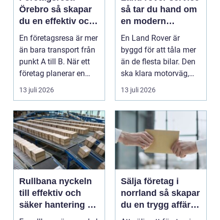
Örebro så skapar
så tar du hand om
du en effektiv och
en modern
minnesvärd resa
klassiker
En företagsresa är mer
En Land Rover är
än bara transport från
byggd för att tåla mer
punkt A till B. När ett
än de flesta bilar. Den
företag planerar en
ska klara motorväg,
resa för m...
stadstrafik, gru...
13 juli 2026
13 juli 2026
Rullbana nyckeln
Sälja företag i
till effektiv och
norrland så skapar
säker hantering av
du en trygg affär
gods
från start till mål