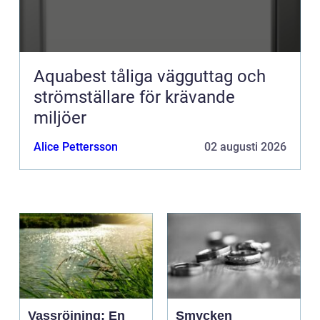
Aquabest tåliga vägguttag och
strömställare för krävande
miljöer
Alice Pettersson
02 augusti 2026
Vassröjning: En
Smycken