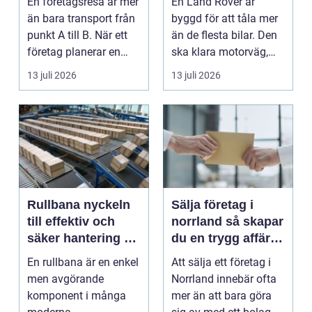
En företagsresa är mer
En Land Rover är
än bara transport från
byggd för att tåla mer
punkt A till B. När ett
än de flesta bilar. Den
företag planerar en
ska klara motorväg,
resa för m...
stadstrafik, gru...
13 juli 2026
13 juli 2026
Rullbana nyckeln
Sälja företag i
till effektiv och
norrland så skapar
säker hantering av
du en trygg affär
gods
från start till mål
En rullbana är en enkel
Att sälja ett företag i
men avgörande
Norrland innebär ofta
komponent i många
mer än att bara göra