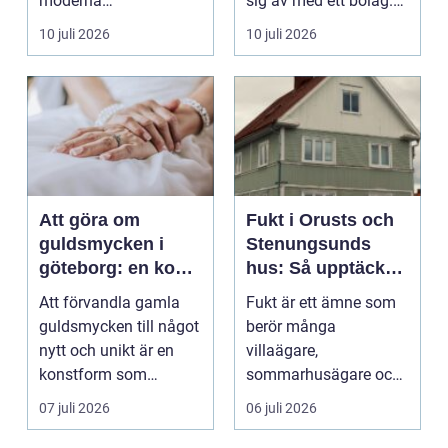
moderna
sig av med ett bolag.
verksamheter. Den
För många ä...
10 juli 2026
10 juli 2026
används för att fl...
Att göra om
Fukt i Orusts och
guldsmycken i
Stenungsunds
göteborg: en konst
hus: Så upptäcker
att förnya det
och åtgärdar du
Att förvandla gamla
Fukt är ett ämne som
gamla
problemet
guldsmycken till något
berör många
nytt och unikt är en
villaägare,
konstform som
sommarhusägare och
kombinerar
bosta...
07 juli 2026
06 juli 2026
traditionel...