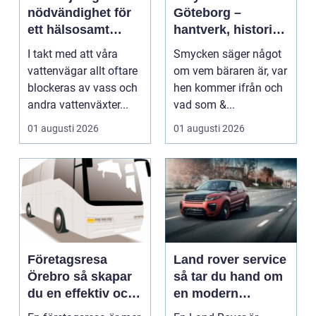
nödvändighet för
Göteborg –
ett hälsosamt
hantverk, historia
vattenlandskap
och personligt
I takt med att våra
Smycken säger något
uttryck
vattenvägar allt oftare
om vem bäraren är, var
blockeras av vass och
hen kommer ifrån och
andra vattenväxter...
vad som &...
01 augusti 2026
01 augusti 2026
Företagsresa
Land rover service
Örebro så skapar
så tar du hand om
du en effektiv och
en modern
minnesvärd resa
klassiker