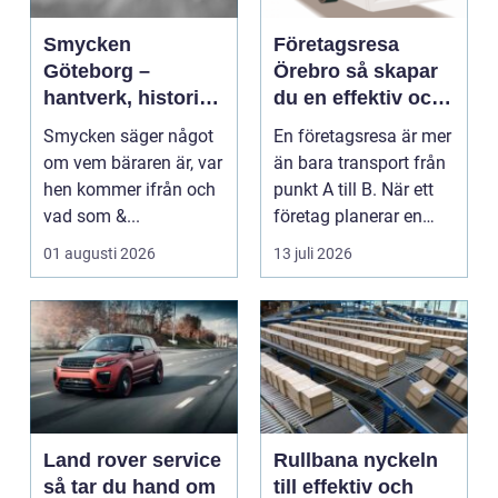
Smycken
Företagsresa
Göteborg –
Örebro så skapar
hantverk, historia
du en effektiv och
och personligt
minnesvärd resa
Smycken säger något
En företagsresa är mer
uttryck
om vem bäraren är, var
än bara transport från
hen kommer ifrån och
punkt A till B. När ett
vad som &...
företag planerar en
resa för m...
01 augusti 2026
13 juli 2026
Land rover service
Rullbana nyckeln
så tar du hand om
till effektiv och