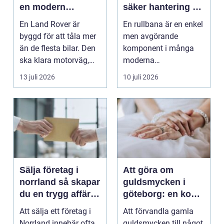
en modern
säker hantering av
klassiker
gods
En Land Rover är
En rullbana är en enkel
byggd för att tåla mer
men avgörande
än de flesta bilar. Den
komponent i många
ska klara motorväg,
moderna
stadstrafik, gru...
verksamheter. Den
13 juli 2026
10 juli 2026
används för att fl...
Sälja företag i
Att göra om
norrland så skapar
guldsmycken i
du en trygg affär
göteborg: en konst
från start till mål
att förnya det
Att sälja ett företag i
Att förvandla gamla
gamla
Norrland innebär ofta
guldsmycken till något