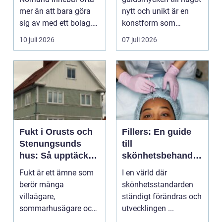
mer än att bara göra
nytt och unikt är en
sig av med ett bolag.
konstform som
För många ä...
kombinerar
10 juli 2026
07 juli 2026
traditionel...
Fukt i Orusts och
Fillers: En guide
Stenungsunds
till
hus: Så upptäcker
skönhetsbehandli
och åtgärdar du
ngar i Stockholm
Fukt är ett ämne som
I en värld där
problemet
berör många
skönhetsstandarden
villaägare,
ständigt förändras och
sommarhusägare och
utvecklingen ...
bosta...