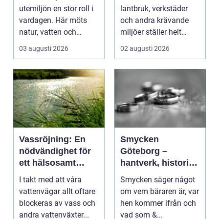
utemiljöer
utemiljön en stor roll i
lantbruk, verkstäder
vardagen. Här möts
och andra krävande
natur, vatten och
miljöer ställer helt
bebyggelse på ett
andra krav än i ett ...
03 augusti 2026
02 augusti 2026
sätt...
Vassröjning: En
Smycken
nödvändighet för
Göteborg –
ett hälsosamt
hantverk, historia
vattenlandskap
och personligt
I takt med att våra
Smycken säger något
uttryck
vattenvägar allt oftare
om vem bäraren är, var
blockeras av vass och
hen kommer ifrån och
andra vattenväxter...
vad som &...