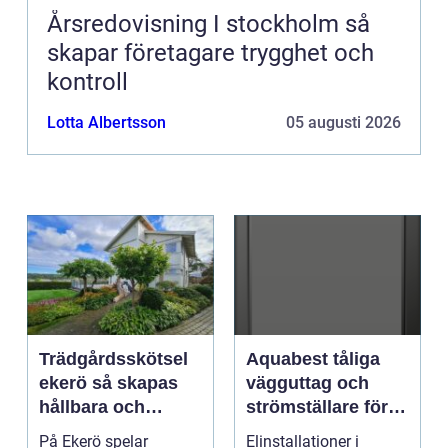
Årsredovisning I stockholm så
skapar företagare trygghet och
kontroll
Lotta Albertsson
05 augusti 2026
Trädgårdsskötsel
Aquabest tåliga
ekerö så skapas
vägguttag och
hållbara och
strömställare för
välskötta
krävande miljöer
På Ekerö spelar
Elinstallationer i