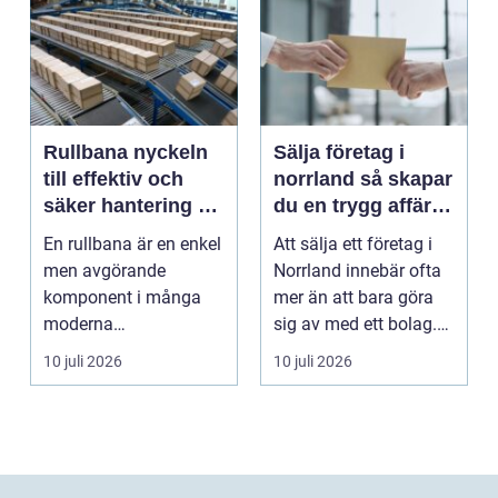
Rullbana nyckeln
Sälja företag i
till effektiv och
norrland så skapar
säker hantering av
du en trygg affär
gods
från start till mål
En rullbana är en enkel
Att sälja ett företag i
men avgörande
Norrland innebär ofta
komponent i många
mer än att bara göra
moderna
sig av med ett bolag.
verksamheter. Den
För många ä...
10 juli 2026
10 juli 2026
används för att fl...