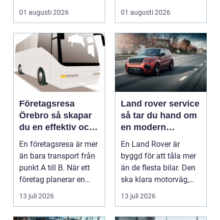
01 augusti 2026
01 augusti 2026
Företagsresa
Land rover service
Örebro så skapar
så tar du hand om
du en effektiv och
en modern
minnesvärd resa
klassiker
En företagsresa är mer
En Land Rover är
än bara transport från
byggd för att tåla mer
punkt A till B. När ett
än de flesta bilar. Den
företag planerar en
ska klara motorväg,
resa för m...
stadstrafik, gru...
13 juli 2026
13 juli 2026