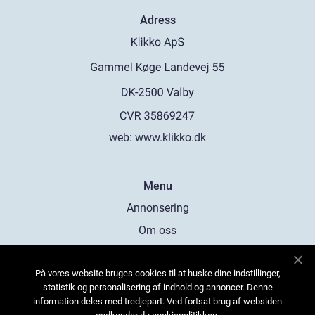
Adress
web:
www.klikko.dk
Menu
Annonsering
Om oss
Cookies
På vores website bruges cookies til at huske dine indstillinger,
Kontakta oss
statistik og personalisering af indhold og annoncer. Denne
Sitemap
information deles med tredjepart. Ved fortsat brug af websiden