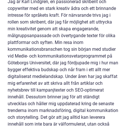
Jag är Karl Lindgren, en passionerad skribent och
copywriter med en stark kreativ ådra och ett brinnande
intresse för språkets kraft. För närvarande trivs jag i
rollen som skribent, där jag får möjlighet att uttrycka
min kreativitet genom att skapa engagerande,
målgruppsanpassade och övertygande texter för olika
plattformar och syften. Min resa inom
kommunikationsbranschen tog sin början med studier
vid Medie- och kommunikationsvetarprogrammet på
Göteborgs Universitet, där jag fördjupade mig i hur man
bygger effektiva budskap och når fram i ett allt mer
digitaliserat medielandskap. Under åren har jag skaffat
mig erfarenhet av att skriva allt från artiklar och
nyhetsbrev till kampanjtexter och SEO-optimerat
innehåll. Dessutom brinner jag för att ständigt
utvecklas och håller mig uppdaterad kring de senaste
trenderna inom marknadsföring, digital kommunikation
och storytelling. Det gör att jag alltid kan leverera
innehåll som inte bara är välformulerat, utan också