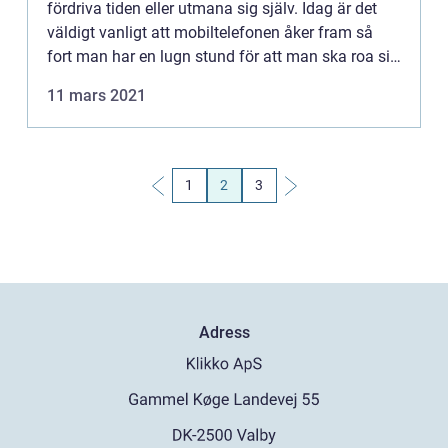
fördriva tiden eller utmana sig själv. Idag är det
väldigt vanligt att mobiltelefonen åker fram så
fort man har en lugn stund för att man ska roa sig
med ett spel eller sociala medier. Det finns dock
11 mars 2021
även kl...
1
2
3
Adress