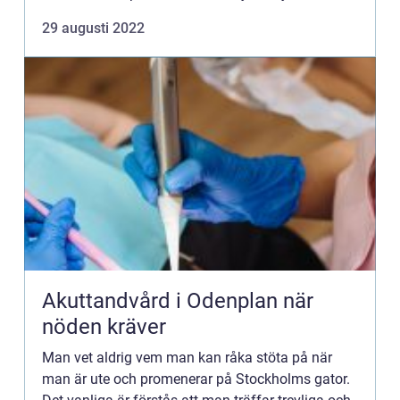
en varm plats att bygga bo på för vintern. Om du
29 augusti 2022
har h...
Akuttandvård i Odenplan när
nöden kräver
Man vet aldrig vem man kan råka stöta på när
man är ute och promenerar på Stockholms gator.