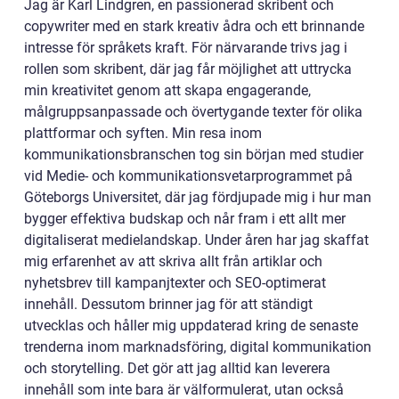
Jag är Karl Lindgren, en passionerad skribent och
copywriter med en stark kreativ ådra och ett brinnande
intresse för språkets kraft. För närvarande trivs jag i
rollen som skribent, där jag får möjlighet att uttrycka
min kreativitet genom att skapa engagerande,
målgruppsanpassade och övertygande texter för olika
plattformar och syften. Min resa inom
kommunikationsbranschen tog sin början med studier
vid Medie- och kommunikationsvetarprogrammet på
Göteborgs Universitet, där jag fördjupade mig i hur man
bygger effektiva budskap och når fram i ett allt mer
digitaliserat medielandskap. Under åren har jag skaffat
mig erfarenhet av att skriva allt från artiklar och
nyhetsbrev till kampanjtexter och SEO-optimerat
innehåll. Dessutom brinner jag för att ständigt
utvecklas och håller mig uppdaterad kring de senaste
trenderna inom marknadsföring, digital kommunikation
och storytelling. Det gör att jag alltid kan leverera
innehåll som inte bara är välformulerat, utan också