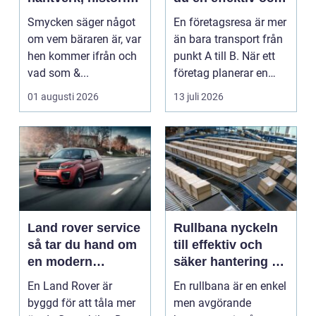
och personligt
minnesvärd resa
Smycken säger något
En företagsresa är mer
uttryck
om vem bäraren är, var
än bara transport från
hen kommer ifrån och
punkt A till B. När ett
vad som &...
företag planerar en
resa för m...
01 augusti 2026
13 juli 2026
Land rover service
Rullbana nyckeln
så tar du hand om
till effektiv och
en modern
säker hantering av
klassiker
gods
En Land Rover är
En rullbana är en enkel
byggd för att tåla mer
men avgörande