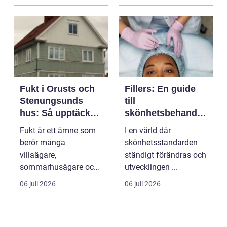
traditionel...
Fukt i Orusts och
Fillers: En guide
Stenungsunds
till
hus: Så upptäcker
skönhetsbehandli
och åtgärdar du
ngar i Stockholm
Fukt är ett ämne som
I en värld där
problemet
berör många
skönhetsstandarden
villaägare,
ständigt förändras och
sommarhusägare och
utvecklingen ...
bosta...
06 juli 2026
06 juli 2026