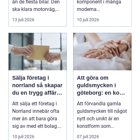
än de flesta bilar. Den
komponent i många
ska klara motorväg,
moderna
stadstrafik, gru...
verksamheter. Den
13 juli 2026
10 juli 2026
används för att fl...
Sälja företag i
Att göra om
norrland så skapar
guldsmycken i
du en trygg affär
göteborg: en konst
från start till mål
att förnya det
Att sälja ett företag i
Att förvandla gamla
gamla
Norrland innebär ofta
guldsmycken till något
mer än att bara göra
nytt och unikt är en
sig av med ett bolag.
konstform som
För många ä...
kombinerar
10 juli 2026
07 juli 2026