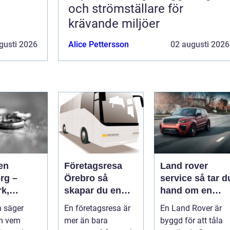
och strömställare för
krävande miljöer
gusti 2026
Alice Pettersson
02 augusti 2026
en
Företagsresa
Land rover
rg –
Örebro så
service så tar du
rk,
skapar du en
hand om en
a och
effektiv och
modern
 säger
En företagsresa är
En Land Rover är
igt
minnesvärd resa
klassiker
m vem
mer än bara
byggd för att tåla