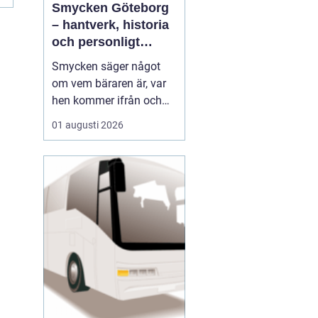
Smycken Göteborg
– hantverk, historia
och personligt
uttryck
Smycken säger något
om vem bäraren är, var
hen kommer ifrån och
vad som är viktigt i livet.
01 augusti 2026
I en stad som Göteborg,
med sin blandning av
hamnstadens råa
historia och moderna
kreativitet, blir smycken
ofta en...