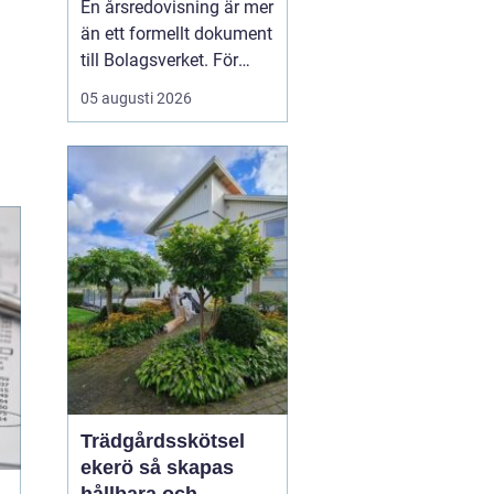
En årsredovisning är mer
kontroll
än ett formellt dokument
till Bolagsverket. För
många företagare i
05 augusti 2026
Stockholm är den ett
kvitto på året som gått,
ett underlag för nya
beslut och ett krav som
måste bli rätt från
början. När tidsbrist,
regelverk och osäkerhet
...
Trädgårdsskötsel
ekerö så skapas