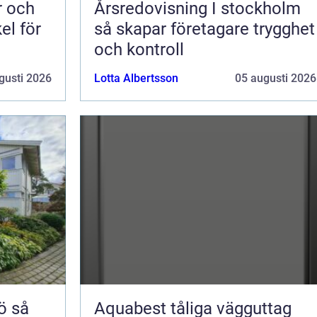
Årsredovisning I stockholm
el för
så skapar företagare trygghet
och kontroll
gusti 2026
Lotta Albertsson
05 augusti 2026
så
Aquabest tåliga vägguttag