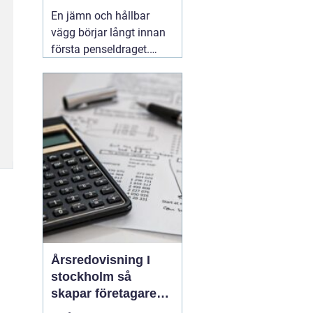
släta ytor
En jämn och hållbar
vägg börjar långt innan
första penseldraget.
Valet av spackel spelar
en avgörande roll för
slutresultatet, både när
det gäller utseende och
livslängd. Många
yrkesmålare och
avancerade gör-det-
självare
06 augusti 2026
Årsredovisning I
stockholm så
skapar företagare
trygghet och