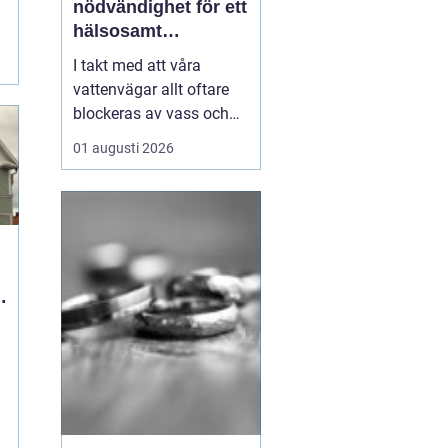
nödvändighet för ett
hälsosamt
vattenlandskap
I takt med att våra
vattenvägar allt oftare
blockeras av vass och
andra vattenväxter, ökar
01 augusti 2026
också behovet av
effektiva metoder för att
hantera denna
växtlighet. En av de mest
praktiska lösningarna är
vass...