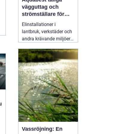
vägguttag och
strömställare för
krävande miljöer
Elinstallationer i
lantbruk, verkstäder och
andra krävande miljöer
ställer helt andra krav än
i ett vanligt bostadsrum.
Fukt, damm, spån och
mekaniskt slitage kan
snabbt skapa problem
om komponenterna inte
är rätt valda.
02 augusti
2026
Vassröjning: En