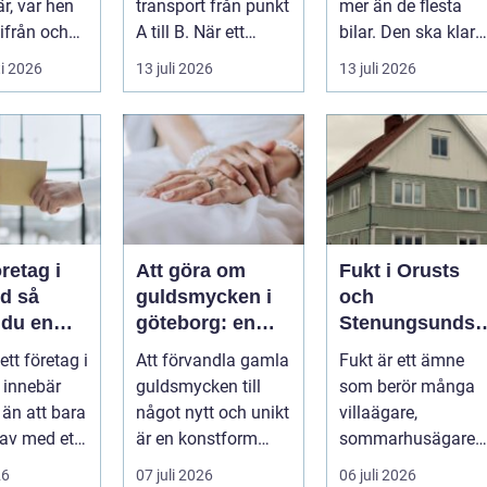
r, var hen
transport från punkt
mer än de flesta
ifrån och
A till B. När ett
bilar. Den ska klara
&...
företag planerar en
motorväg,
i 2026
13 juli 2026
13 juli 2026
resa för m...
stadstrafik, gru...
öretag i
Att göra om
Fukt i Orusts
 så
guldsmycken i
och
 du en
göteborg: en
Stenungsunds
ffär från
konst att förnya
hus: Så
 ett företag i
Att förvandla gamla
Fukt är ett ämne
ll mål
det gamla
upptäcker och
 innebär
guldsmycken till
som berör många
åtgärdar du
 än att bara
något nytt och unikt
villaägare,
problemet
 av med ett
är en konstform
sommarhusägare
För många
som kombinerar
och bosta...
26
07 juli 2026
06 juli 2026