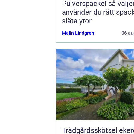
Pulverspackel så väljer och
använder du rätt spack
släta ytor
Malin Lindgren
06 au
Trädgårdsskötsel ekerö 