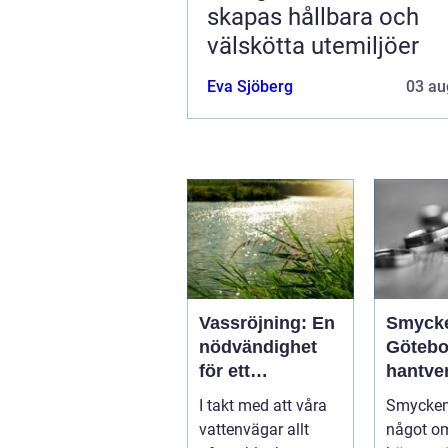
skapas hållbara och
välskötta utemiljöer
Eva Sjöberg
03 au
Vassröjning: En
Smyck
nödvändighet
Götebo
för ett
hantve
hälsosamt
histori
I takt med att våra
Smycken
vattenlandskap
personl
vattenvägar allt
något o
uttryck