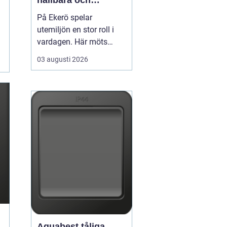
hållbara och
välskötta utemiljöer
På Ekerö spelar
utemiljön en stor roll i
vardagen. Här möts
natur, vatten och
03 augusti 2026
bebyggelse på ett sätt
som gör trädgårdar,
innergårdar och
grönområden extra
viktiga för trivseln. När
flerfamiljshus,
bostadsrättsföreningar
och företag vill ha
grönytor s...
Aquabest tåliga