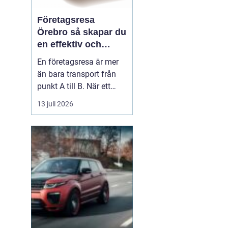
Företagsresa
Örebro så skapar du
en effektiv och
minnesvärd resa
En företagsresa är mer
än bara transport från
punkt A till B. När ett
företag planerar en resa
13 juli 2026
för medarbetare eller
kunder handlar det om
att bygga relationer,
stärka varumärket och
använda tiden på resan
på ett klokt sätt. När
startpunkten är Örebr...