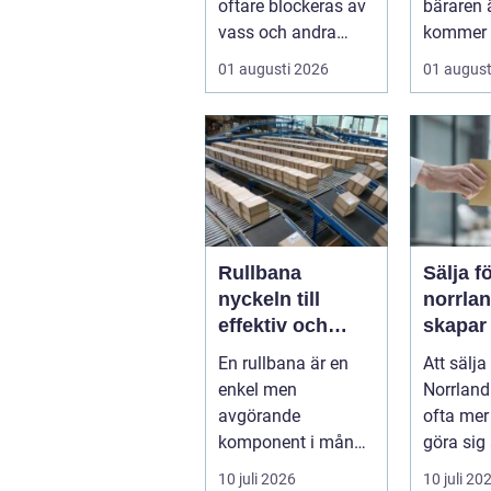
oftare blockeras av
bäraren ä
vass och andra
kommer 
vattenväxter...
vad som 
01 augusti 2026
01 august
Rullbana
Sälja f
nyckeln till
norrland
effektiv och
skapar
säker hantering
trygg a
En rullbana är en
Att sälja
av gods
start ti
enkel men
Norrland
avgörande
ofta mer
komponent i många
göra sig
moderna
bolag. 
10 juli 2026
10 juli 20