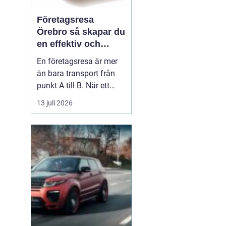
Företagsresa
Örebro så skapar du
en effektiv och
minnesvärd resa
En företagsresa är mer
än bara transport från
punkt A till B. När ett
företag planerar en resa
13 juli 2026
för medarbetare eller
kunder handlar det om
att bygga relationer,
stärka varumärket och
använda tiden på resan
på ett klokt sätt. När
startpunkten är Örebr...