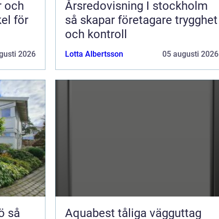
Årsredovisning I stockholm
el för
så skapar företagare trygghet
och kontroll
gusti 2026
Lotta Albertsson
05 augusti 2026
så
Aquabest tåliga vägguttag