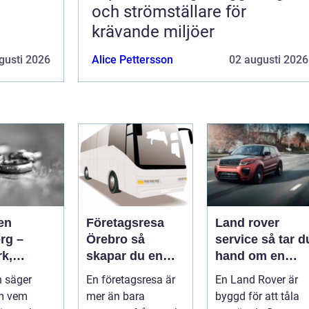
och strömställare för
krävande miljöer
gusti 2026
Alice Pettersson
02 augusti 2026
en
Företagsresa
Land rover
rg –
Örebro så
service så tar du
rk,
skapar du en
hand om en
a och
effektiv och
modern
 säger
En företagsresa är
En Land Rover är
igt
minnesvärd resa
klassiker
m vem
mer än bara
byggd för att tåla