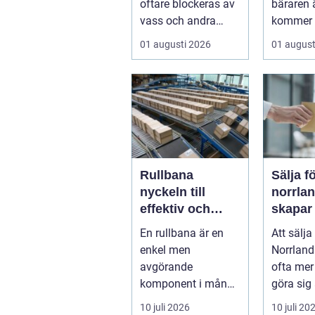
oftare blockeras av
bäraren ä
vass och andra
kommer 
vattenväxter...
vad som 
01 augusti 2026
01 august
Rullbana
Sälja f
nyckeln till
norrland
effektiv och
skapar
säker hantering
trygg a
En rullbana är en
Att sälja
av gods
start ti
enkel men
Norrland
avgörande
ofta mer
komponent i många
göra sig
moderna
bolag. 
10 juli 2026
10 juli 20