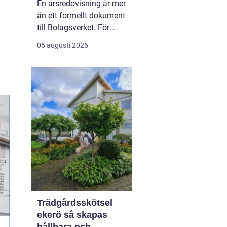
En årsredovisning är mer
kontroll
än ett formellt dokument
till Bolagsverket. För
många företagare i
05 augusti 2026
Stockholm är den ett
kvitto på året som gått,
ett underlag för nya
beslut och ett krav som
måste bli rätt från
början. När tidsbrist,
regelverk och osäkerhet
...
Trädgårdsskötsel
ekerö så skapas