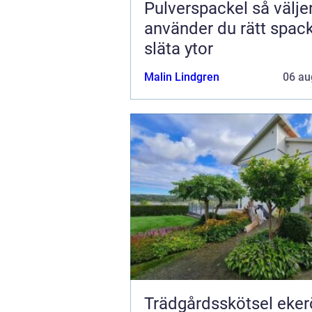
Pulverspackel så väljer och
använder du rätt spack
släta ytor
Malin Lindgren
06 au
Trädgårdsskötsel ekerö 