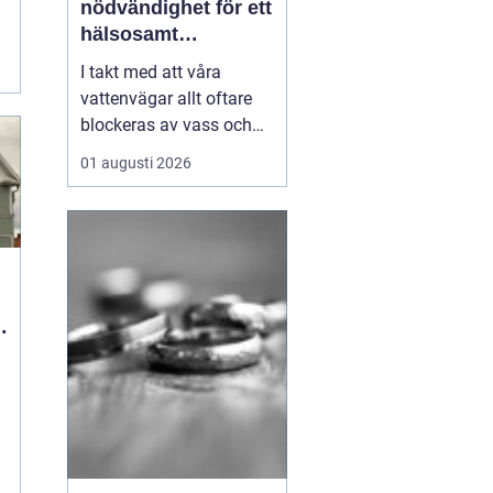
nödvändighet för ett
hälsosamt
vattenlandskap
I takt med att våra
vattenvägar allt oftare
blockeras av vass och
andra vattenväxter, ökar
01 augusti 2026
också behovet av
effektiva metoder för att
hantera denna
växtlighet. En av de mest
praktiska lösningarna är
vass...