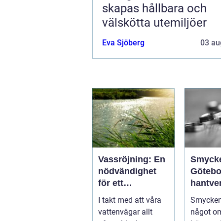
skapas hållbara och
välskötta utemiljöer
Eva Sjöberg
03 au
Vassröjning: En
Smyck
nödvändighet
Götebo
för ett
hantve
hälsosamt
histori
I takt med att våra
Smycken
vattenlandskap
personl
vattenvägar allt
något o
uttryck