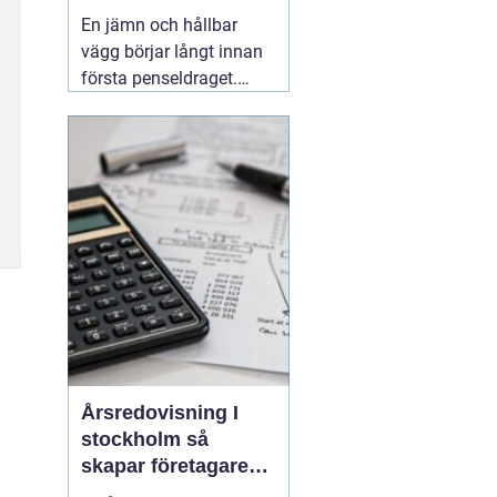
släta ytor
En jämn och hållbar
vägg börjar långt innan
första penseldraget.
Valet av spackel spelar
en avgörande roll för
slutresultatet, både när
det gäller utseende och
livslängd. Många
yrkesmålare och
avancerade gör-det-
självare
06 augusti 2026
Årsredovisning I
stockholm så
skapar företagare
trygghet och