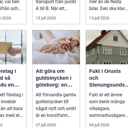
r, var hen
transport från punkt
mer än de flesta
ifrån och
A till B. När ett
bilar. Den ska klara
&...
företag planerar en
motorväg,
i 2026
13 juli 2026
13 juli 2026
resa för m...
stadstrafik, gru...
öretag i
Att göra om
Fukt i Orusts
 så
guldsmycken i
och
 du en
göteborg: en
Stenungsunds
ffär från
konst att förnya
hus: Så
 ett företag i
Att förvandla gamla
Fukt är ett ämne
ll mål
det gamla
upptäcker och
 innebär
guldsmycken till
som berör många
åtgärdar du
 än att bara
något nytt och unikt
villaägare,
problemet
 av med ett
är en konstform
sommarhusägare
För många
som kombinerar
och bosta...
26
07 juli 2026
06 juli 2026