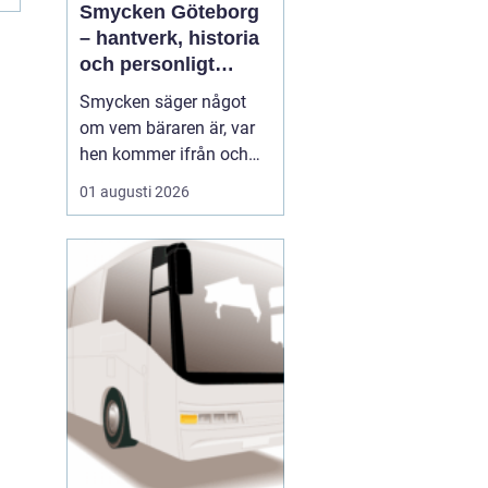
Smycken Göteborg
– hantverk, historia
och personligt
uttryck
Smycken säger något
om vem bäraren är, var
hen kommer ifrån och
vad som är viktigt i livet.
01 augusti 2026
I en stad som Göteborg,
med sin blandning av
hamnstadens råa
historia och moderna
kreativitet, blir smycken
ofta en...