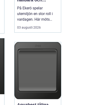
hållbara och
välskötta utemiljöer
På Ekerö spelar
utemiljön en stor roll i
vardagen. Här möts
natur, vatten och
03 augusti 2026
bebyggelse på ett sätt
som gör trädgårdar,
innergårdar och
grönområden extra
viktiga för trivseln. När
flerfamiljshus,
bostadsrättsföreningar
och företag vill ha
grönytor s...
Aquabest tåliga