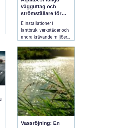
vägguttag och
strömställare för
krävande miljöer
Elinstallationer i
lantbruk, verkstäder och
andra krävande miljöer
ställer helt andra krav än
i ett vanligt bostadsrum.
Fukt, damm, spån och
mekaniskt slitage kan
snabbt skapa problem
om komponenterna inte
är rätt valda.
02 augusti
2026
Vassröjning: En