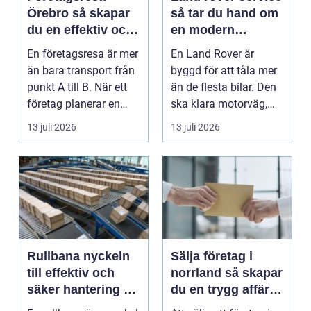
Örebro så skapar
så tar du hand om
du en effektiv och
en modern
minnesvärd resa
klassiker
En företagsresa är mer
En Land Rover är
än bara transport från
byggd för att tåla mer
punkt A till B. När ett
än de flesta bilar. Den
företag planerar en
ska klara motorväg,
resa för m...
stadstrafik, gru...
13 juli 2026
13 juli 2026
Rullbana nyckeln
Sälja företag i
till effektiv och
norrland så skapar
säker hantering av
du en trygg affär
gods
från start till mål