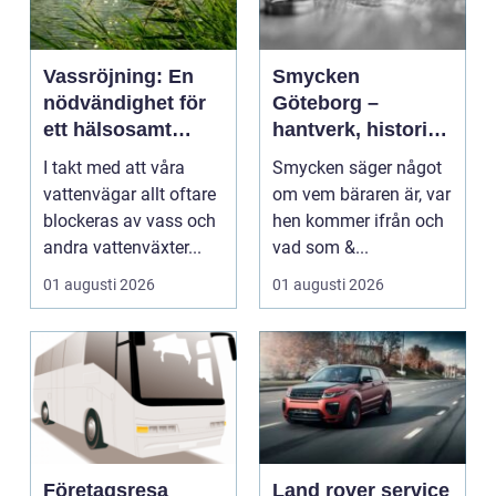
Vassröjning: En
Smycken
nödvändighet för
Göteborg –
ett hälsosamt
hantverk, historia
vattenlandskap
och personligt
I takt med att våra
Smycken säger något
uttryck
vattenvägar allt oftare
om vem bäraren är, var
blockeras av vass och
hen kommer ifrån och
andra vattenväxter...
vad som &...
01 augusti 2026
01 augusti 2026
Företagsresa
Land rover service