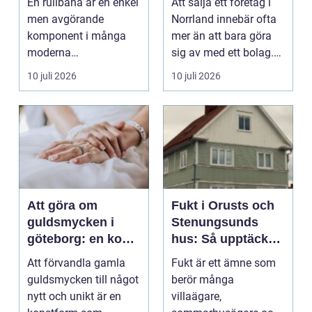
En rullbana är en enkel
Att sälja ett företag i
men avgörande
Norrland innebär ofta
komponent i många
mer än att bara göra
moderna
sig av med ett bolag.
verksamheter. Den
För många ä...
10 juli 2026
10 juli 2026
används för att fl...
Att göra om
Fukt i Orusts och
guldsmycken i
Stenungsunds
göteborg: en konst
hus: Så upptäcker
att förnya det
och åtgärdar du
Att förvandla gamla
Fukt är ett ämne som
gamla
problemet
guldsmycken till något
berör många
nytt och unikt är en
villaägare,