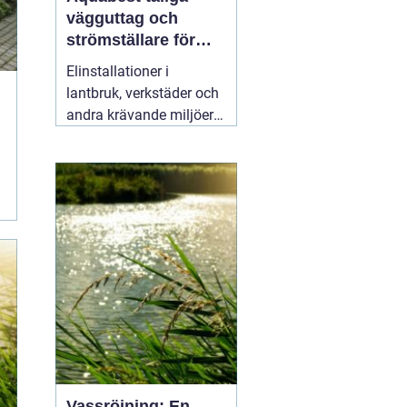
vägguttag och
strömställare för
krävande miljöer
Elinstallationer i
lantbruk, verkstäder och
andra krävande miljöer
ställer helt andra krav än
i ett vanligt bostadsrum.
Fukt, damm, spån och
mekaniskt slitage kan
snabbt skapa problem
om komponenterna inte
är rätt valda.
02 augusti
2026
Vassröjning: En