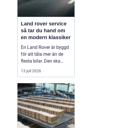
Land rover service
så tar du hand om
en modern klassiker
En Land Rover är byggd
för att tåla mer än de
flesta bilar. Den ska
klara motorväg,
13 juli 2026
stadstrafik, grusvägar
och leriga skogsstigar.
Samtidigt är den full av
avancerad teknik, från
fyrhjulsdrift och
luftfjädring till moderna
säkerhetssystem. För att
bi...