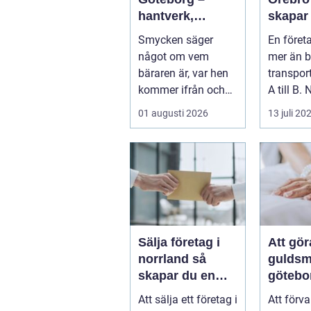
hantverk,
skapar
historia och
effekti
Smycken säger
En föret
personligt
minnes
något om vem
mer än b
uttryck
bäraren är, var hen
transpor
kommer ifrån och
A till B. 
vad som &...
företag 
01 augusti 2026
13 juli 20
resa för 
Sälja företag i
Att gö
norrland så
guldsm
skapar du en
götebo
trygg affär från
konst a
Att sälja ett företag i
Att förv
start till mål
det ga