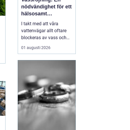
nödvändighet för ett
hälsosamt
vattenlandskap
I takt med att våra
vattenvägar allt oftare
blockeras av vass och
andra vattenväxter, ökar
01 augusti 2026
också behovet av
effektiva metoder för att
hantera denna
växtlighet. En av de mest
praktiska lösningarna är
vass...