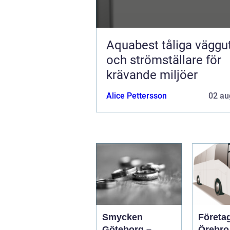
Aquabest tåliga vägguttag
och strömställare för
krävande miljöer
Alice Pettersson
02 au
Smycken
Företa
Göteborg –
Örebro s