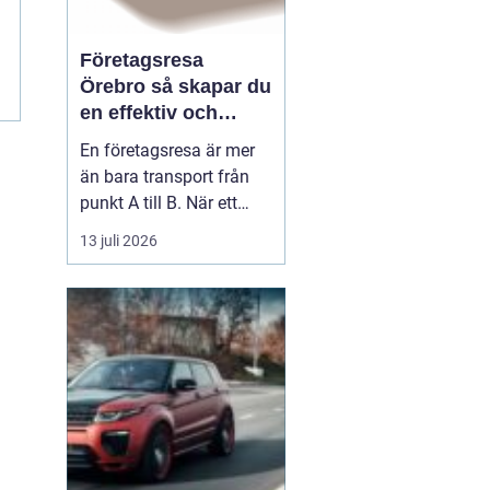
Företagsresa
Örebro så skapar du
en effektiv och
minnesvärd resa
En företagsresa är mer
än bara transport från
punkt A till B. När ett
företag planerar en resa
13 juli 2026
för medarbetare eller
kunder handlar det om
att bygga relationer,
stärka varumärket och
använda tiden på resan
på ett klokt sätt. När
startpunkten är Örebr...