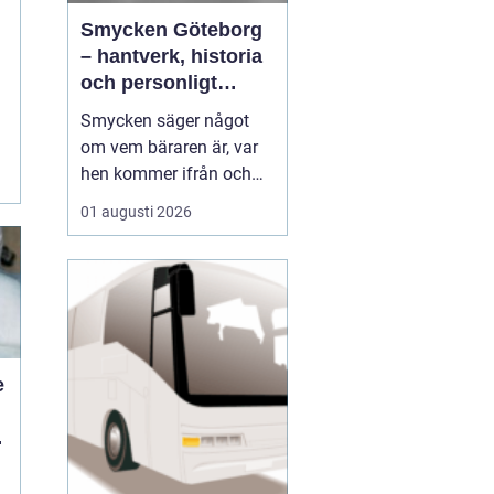
Smycken Göteborg
– hantverk, historia
och personligt
uttryck
Smycken säger något
a
om vem bäraren är, var
hen kommer ifrån och
vad som är viktigt i livet.
01 augusti 2026
I en stad som Göteborg,
med sin blandning av
hamnstadens råa
historia och moderna
kreativitet, blir smycken
ofta en...
e
d