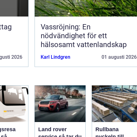
Vassröjning: En
nödvändighet för ett
hälsosamt vattenlandskap
gusti 2026
Karl Lindgren
01 augusti 2026
gsresa
Land rover
Rullbana
å
service så tar du
nyckeln till