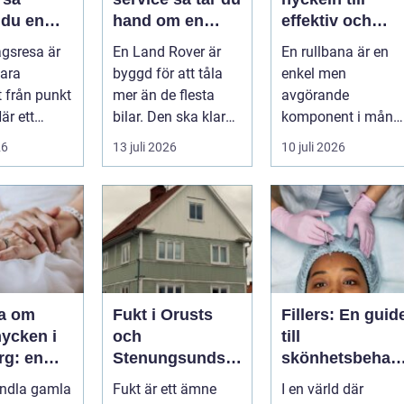
 du en
hand om en
effektiv och
v och
modern
säker hantering
agsresa är
En Land Rover är
En rullbana är en
värd resa
klassiker
av gods
ara
byggd för att tåla
enkel men
t från punkt
mer än de flesta
avgörande
När ett
bilar. Den ska klara
komponent i mång
planerar en
motorväg,
moderna
26
13 juli 2026
10 juli 2026
m...
stadstrafik, gru...
verksamheter. Den
används för att fl...
ra om
Fukt i Orusts
Fillers: En guid
ycken i
och
till
rg: en
Stenungsunds
skönhetsbehan
tt förnya
hus: Så
lingar i
andla gamla
Fukt är ett ämne
I en värld där
mla
upptäcker och
Stockholm