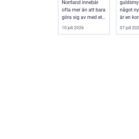
Norrland innebär
guldsmyc
ofta mer än att bara
något ny
göra sig av med ett
är en ko
bolag. För många
som kom
10 juli 2026
07 juli 20
ä...
traditione