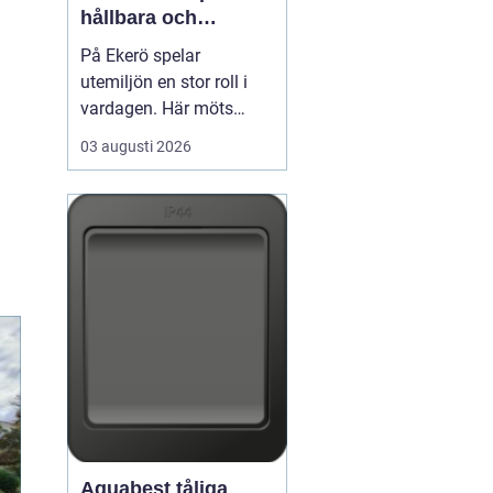
hållbara och
välskötta utemiljöer
På Ekerö spelar
utemiljön en stor roll i
vardagen. Här möts
natur, vatten och
03 augusti 2026
bebyggelse på ett sätt
som gör trädgårdar,
innergårdar och
grönområden extra
viktiga för trivseln. När
flerfamiljshus,
bostadsrättsföreningar
och företag vill ha
grönytor s...
Aquabest tåliga