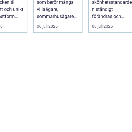
ken till
som berör många
skönhetsstandarde
åtgärdar du
tt och unikt
villaägare,
n ständigt
problemet
nstform
sommarhusägare
förändras och
binerar
och bosta...
utvecklingen ...
26
06 juli 2026
06 juli 2026
l...