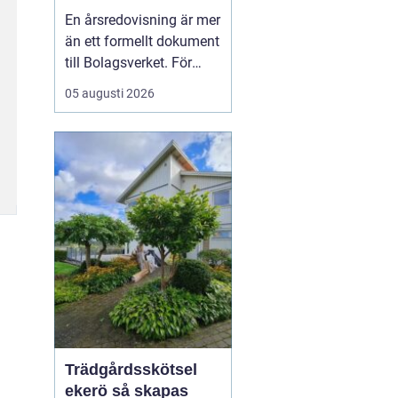
trygghet och
En årsredovisning är mer
kontroll
än ett formellt dokument
till Bolagsverket. För
många företagare i
05 augusti 2026
Stockholm är den ett
kvitto på året som gått,
ett underlag för nya
beslut och ett krav som
måste bli rätt från
början. När tidsbrist,
regelverk och osäkerhet
...
Trädgårdsskötsel
ekerö så skapas