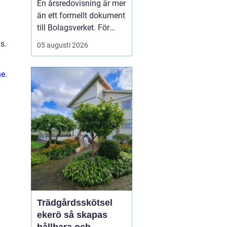
En årsredovisning är mer
kontroll
än ett formellt dokument
till Bolagsverket. För
många företagare i
s.
05 augusti 2026
Stockholm är den ett
kvitto på året som gått,
ne
.
ett underlag för nya
beslut och ett krav som
måste bli rätt från
början. När tidsbrist,
regelverk och osäkerhet
...
Trädgårdsskötsel
ekerö så skapas