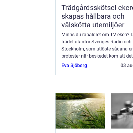
Trädgårdsskötsel ekerö 
skapas hållbara och
välskötta utemiljöer
Minns du rabaldret om TV-eken? D
trädet utanför Sveriges Radio och 
Stockholm, som utlöste sådana 
protester när beskedet kom att det
fällas? Om du bor i Skåne kan hel
Eva Sjöberg
03 au
gått dig helt förbi. Men i Stockholm