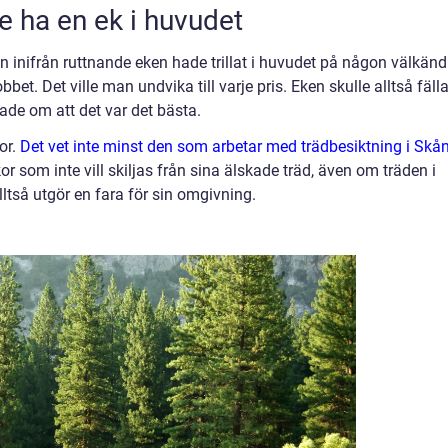
te ha en ek i huvudet
n inifrån ruttnande eken hade trillat i huvudet på någon välkänd
et. Det ville man undvika till varje pris. Eken skulle alltså fälla
ade om att det var det bästa.
or.
Det vet inte minst den som arbetar med trädbesiktning i Skå
r som inte vill skiljas från sina älskade träd, även om träden i
lltså utgör en fara för sin omgivning.