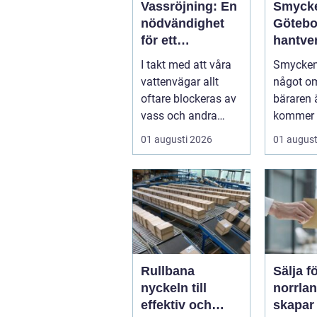
Vassröjning: En
Smyck
nödvändighet
Götebo
för ett
hantve
hälsosamt
histori
I takt med att våra
Smycken
vattenlandskap
personl
vattenvägar allt
något o
uttryck
oftare blockeras av
bäraren ä
vass och andra
kommer 
vattenväxter...
vad som 
01 augusti 2026
01 august
Rullbana
Sälja f
nyckeln till
norrland
effektiv och
skapar