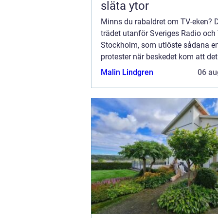
släta ytor
Minns du rabaldret om TV-eken? D
trädet utanför Sveriges Radio och 
Stockholm, som utlöste sådana 
protester när beskedet kom att det
fällas? Om du bor i Skåne kan hel
Malin Lindgren
06 au
gått dig helt förbi. Men i Stockholm