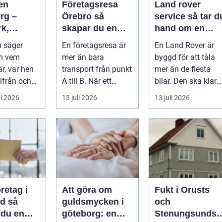
en
Företagsresa
Land rover
rg –
Örebro så
service så tar du
rk,
skapar du en
hand om en
a och
effektiv och
modern
 säger
En företagsresa är
En Land Rover är
igt
minnesvärd resa
klassiker
m vem
mer än bara
byggd för att tåla
r, var hen
transport från punkt
mer än de flesta
ifrån och
A till B. När ett
bilar. Den ska klara
&...
företag planerar en
motorväg,
i 2026
13 juli 2026
13 juli 2026
resa för m...
stadstrafik, gru...
öretag i
Att göra om
Fukt i Orusts
 så
guldsmycken i
och
 du en
göteborg: en
Stenungsunds