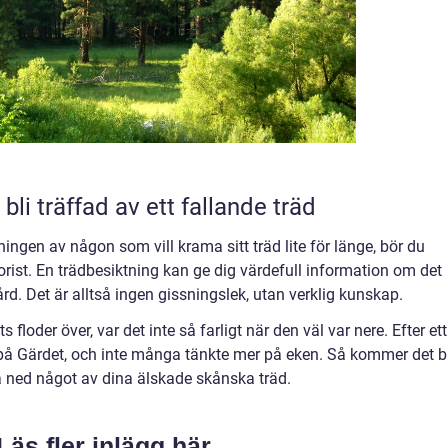
 bli träffad av ett fallande träd
ingen av någon som vill krama sitt träd lite för länge, bör du
rist. En trädbesiktning kan ge dig värdefull information om det
ård. Det är alltså ingen gissningslek, utan verklig kunskap.
loder över, var det inte så farligt när den väl var nere. Efter ett
te på Gärdet, och inte många tänkte mer på eken. Så kommer det b
a ned något av dina älskade skånska träd.
Läs fler inlägg här