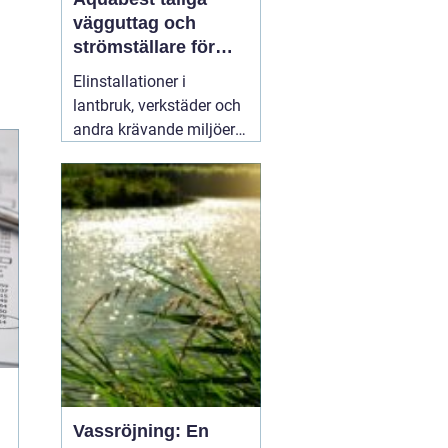
vägguttag och
strömställare för
krävande miljöer
Elinstallationer i
lantbruk, verkstäder och
andra krävande miljöer
ställer helt andra krav än
i ett vanligt bostadsrum.
Fukt, damm, spån och
mekaniskt slitage kan
snabbt skapa problem
om komponenterna inte
är rätt valda.
02 augusti
2026
Vassröjning: En