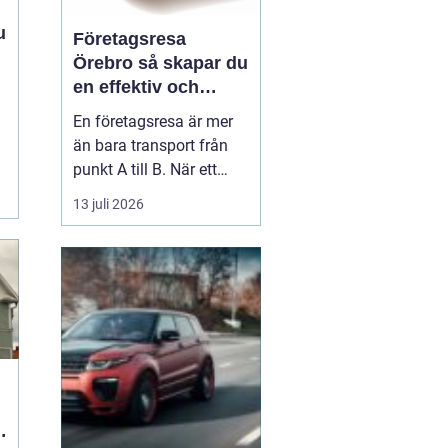
Företagsresa
Örebro så skapar du
en effektiv och
minnesvärd resa
En företagsresa är mer
än bara transport från
punkt A till B. När ett
företag planerar en resa
13 juli 2026
för medarbetare eller
kunder handlar det om
att bygga relationer,
stärka varumärket och
använda tiden på resan
på ett klokt sätt. När
startpunkten är Örebr...