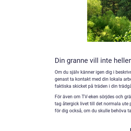
Din granne vill inte heller
Om du själv känner igen dig i beskrivn
genast ta kontakt med din lokala arbo
faktiska skicket på träden i din trädg
För även om TV-eken sörjdes och gräts f
tag återgick livet till det normala u
för dig också, om du skulle behöva t