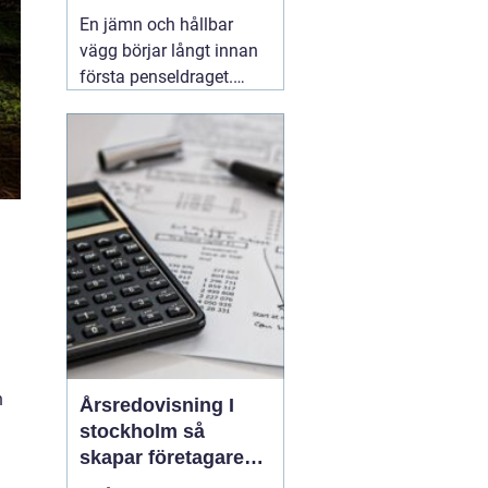
släta ytor
En jämn och hållbar
vägg börjar långt innan
första penseldraget.
Valet av spackel spelar
en avgörande roll för
slutresultatet, både när
det gäller utseende och
livslängd. Många
yrkesmålare och
avancerade gör-det-
självare
06 augusti 2026
n
Årsredovisning I
stockholm så
skapar företagare
trygghet och