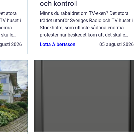
och kontroll
et stora
Minns du rabaldret om TV-eken? Det stora
TV-huset i
trädet utanför Sveriges Radio och TV-huset i
enorma
Stockholm, som utlöste sådana enorma
 skulle
protester när beskedet kom att det skulle
a affären
fällas? Om du bor i Skåne kan hela affären
gusti 2026
Lotta Albertsson
05 augusti 2026
 var d...
gått dig helt förbi. Men i Stockholm var d...