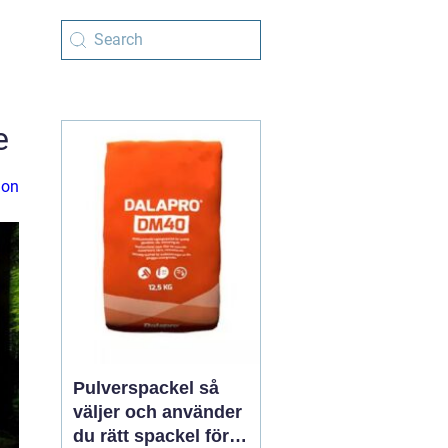
e
ion
Pulverspackel så
väljer och använder
du rätt spackel för