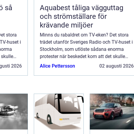
så
Aquabest tåliga vägguttag
och strömställare för
krävande miljöer
et stora
Minns du rabaldret om TV-eken? Det stora
TV-huset i
trädet utanför Sveriges Radio och TV-huset i
enorma
Stockholm, som utlöste sådana enorma
 skulle
protester när beskedet kom att det skulle
a affären
fällas? Om du bor i Skåne kan hela affären
gusti 2026
Alice Pettersson
02 augusti 2026
 var d...
gått dig helt förbi. Men i Stockholm var d...