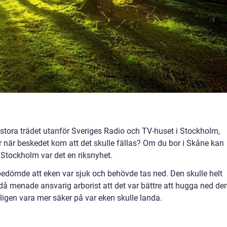
tora trädet utanför Sveriges Radio och TV-huset i Stockholm,
när beskedet kom att det skulle fällas? Om du bor i Skåne kan
i Stockholm var det en riksnyhet.
edömde att eken var sjuk och behövde tas ned. Den skulle helt
h då menade ansvarig arborist att det var bättre att hugga ned de
gen vara mer säker på var eken skulle landa.