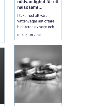
nödvändighet för ett
hälsosamt
vattenlandskap
I takt med att våra
vattenvägar allt oftare
blockeras av vass och
andra vattenväxter, ökar
01 augusti 2026
också behovet av
effektiva metoder för att
hantera denna
växtlighet. En av de mest
praktiska lösningarna är
vass...