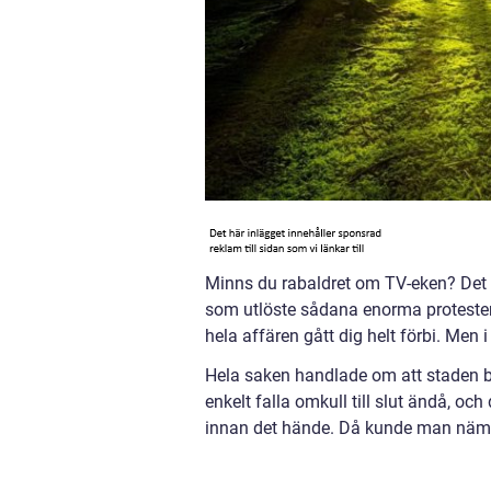
Minns du rabaldret om TV-eken? Det s
som utlöste sådana enorma protester 
hela affären gått dig helt förbi. Men 
Hela saken handlade om att staden b
enkelt falla omkull till slut ändå, oc
innan det hände. Då kunde man nämli