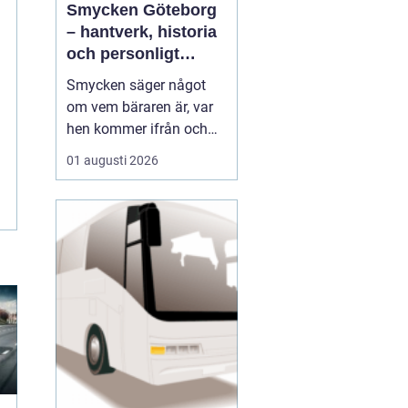
Smycken Göteborg
– hantverk, historia
och personligt
uttryck
Smycken säger något
om vem bäraren är, var
hen kommer ifrån och
vad som är viktigt i livet.
01 augusti 2026
I en stad som Göteborg,
med sin blandning av
hamnstadens råa
historia och moderna
kreativitet, blir smycken
ofta en...