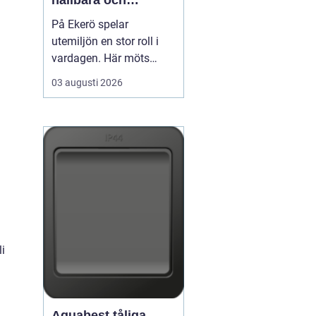
hållbara och
välskötta utemiljöer
På Ekerö spelar
utemiljön en stor roll i
vardagen. Här möts
natur, vatten och
03 augusti 2026
bebyggelse på ett sätt
som gör trädgårdar,
innergårdar och
grönområden extra
viktiga för trivseln. När
flerfamiljshus,
bostadsrättsföreningar
och företag vill ha
grönytor s...
li
Aquabest tåliga