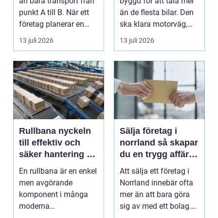
än bara transport från
byggd för att tåla mer
punkt A till B. När ett
än de flesta bilar. Den
företag planerar en
ska klara motorväg,
resa för m...
stadstrafik, gru...
13 juli 2026
13 juli 2026
Rullbana nyckeln
Sälja företag i
till effektiv och
norrland så skapar
säker hantering av
du en trygg affär
gods
från start till mål
En rullbana är en enkel
Att sälja ett företag i
men avgörande
Norrland innebär ofta
komponent i många
mer än att bara göra
moderna
sig av med ett bolag.
verksamheter. Den
För många ä...