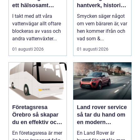
ett hälsosamt
hantverk, historia
vattenlandskap
och personligt
I takt med att våra
Smycken säger något
uttryck
vattenvägar allt oftare
om vem bäraren är, var
blockeras av vass och
hen kommer ifrån och
andra vattenväxter...
vad som &...
01 augusti 2026
01 augusti 2026
Företagsresa
Land rover service
Örebro så skapar
så tar du hand om
du en effektiv och
en modern
minnesvärd resa
klassiker
En företagsresa är mer
En Land Rover är