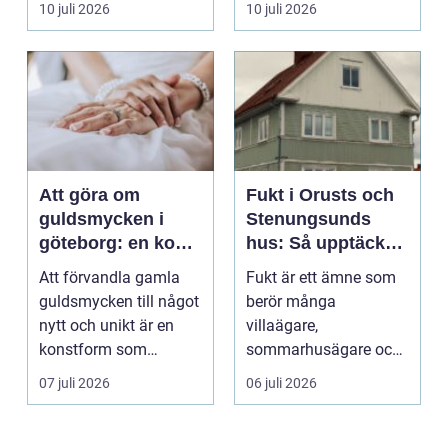
10 juli 2026
10 juli 2026
används för att fl...
Att göra om
Fukt i Orusts och
guldsmycken i
Stenungsunds
göteborg: en konst
hus: Så upptäcker
att förnya det
och åtgärdar du
Att förvandla gamla
Fukt är ett ämne som
gamla
problemet
guldsmycken till något
berör många
nytt och unikt är en
villaägare,
konstform som
sommarhusägare och
kombinerar
bosta...
07 juli 2026
06 juli 2026
traditionel...