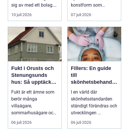
sig av med ett bolag.
konstform som
För många ä...
kombinerar
10 juli 2026
07 juli 2026
traditionel...
Fukt i Orusts och
Fillers: En guide
Stenungsunds
till
hus: Så upptäcker
skönhetsbehandli
och åtgärdar du
ngar i Stockholm
Fukt är ett ämne som
I en värld där
problemet
berör många
skönhetsstandarden
villaägare,
ständigt förändras och
sommarhusägare och
utvecklingen ...
bosta...
06 juli 2026
06 juli 2026