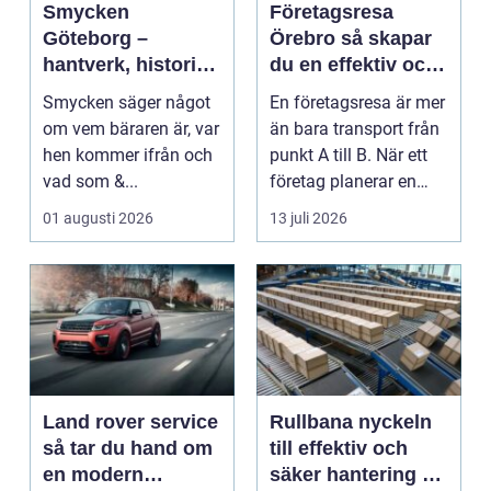
Smycken
Företagsresa
Göteborg –
Örebro så skapar
hantverk, historia
du en effektiv och
och personligt
minnesvärd resa
Smycken säger något
En företagsresa är mer
uttryck
om vem bäraren är, var
än bara transport från
hen kommer ifrån och
punkt A till B. När ett
vad som &...
företag planerar en
resa för m...
01 augusti 2026
13 juli 2026
Land rover service
Rullbana nyckeln
så tar du hand om
till effektiv och
en modern
säker hantering av