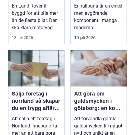
klassiker
gods
En Land Rover är
En rullbana är en enkel
byggd för att tåla mer
men avgörande
än de flesta bilar. Den
komponent i många
ska klara motorväg,
moderna
stadstrafik, gru...
verksamheter. Den
13 juli 2026
10 juli 2026
används för att fl...
Sälja företag i
Att göra om
norrland så skapar
guldsmycken i
du en trygg affär
göteborg: en konst
från start till mål
att förnya det
Att sälja ett företag i
Att förvandla gamla
gamla
Norrland innebär ofta
guldsmycken till något
mer än att bara göra
nytt och unikt är en