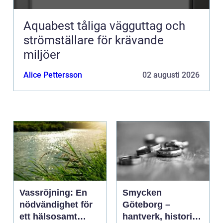
Aquabest tåliga vägguttag och
strömställare för krävande
miljöer
Alice Pettersson
02 augusti 2026
Vassröjning: En
Smycken
nödvändighet för
Göteborg –
ett hälsosamt
hantverk, historia