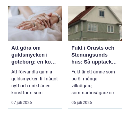
Att göra om
Fukt i Orusts och
guldsmycken i
Stenungsunds
göteborg: en konst
hus: Så upptäcker
att förnya det
och åtgärdar du
Att förvandla gamla
Fukt är ett ämne som
gamla
problemet
guldsmycken till något
berör många
nytt och unikt är en
villaägare,
konstform som
sommarhusägare och
kombinerar
bosta...
07 juli 2026
06 juli 2026
traditionel...