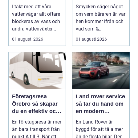
vattenlandskap
och personligt
I takt med att våra
Smycken säger något
uttryck
vattenvägar allt oftare
om vem bäraren är, var
blockeras av vass och
hen kommer ifrån och
andra vattenväxter...
vad som &...
01 augusti 2026
01 augusti 2026
Företagsresa
Land rover service
Örebro så skapar
så tar du hand om
du en effektiv och
en modern
minnesvärd resa
klassiker
En företagsresa är mer
En Land Rover är
än bara transport från
byggd för att tåla mer
punkt A till B. När ett
än de flesta bilar. Den