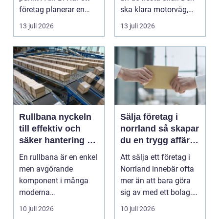
företag planerar en
ska klara motorväg,
resa för m...
stadstrafik, gru...
13 juli 2026
13 juli 2026
Rullbana nyckeln
Sälja företag i
till effektiv och
norrland så skapar
säker hantering av
du en trygg affär
gods
från start till mål
En rullbana är en enkel
Att sälja ett företag i
men avgörande
Norrland innebär ofta
komponent i många
mer än att bara göra
moderna
sig av med ett bolag.
verksamheter. Den
För många ä...
10 juli 2026
10 juli 2026
används för att fl...