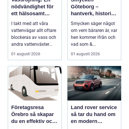
nödvändighet för
Göteborg –
ett hälsosamt
hantverk, historia
vattenlandskap
och personligt
I takt med att våra
Smycken säger något
uttryck
vattenvägar allt oftare
om vem bäraren är, var
blockeras av vass och
hen kommer ifrån och
andra vattenväxter...
vad som &...
01 augusti 2026
01 augusti 2026
Företagsresa
Land rover service
Örebro så skapar
så tar du hand om
du en effektiv och
en modern
minnesvärd resa
klassiker