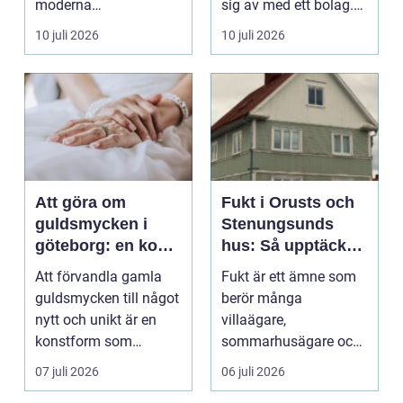
moderna
sig av med ett bolag.
verksamheter. Den
För många ä...
10 juli 2026
10 juli 2026
används för att fl...
Att göra om
Fukt i Orusts och
guldsmycken i
Stenungsunds
göteborg: en konst
hus: Så upptäcker
att förnya det
och åtgärdar du
Att förvandla gamla
Fukt är ett ämne som
gamla
problemet
guldsmycken till något
berör många
nytt och unikt är en
villaägare,
konstform som
sommarhusägare och
kombinerar
bosta...
07 juli 2026
06 juli 2026
traditionel...