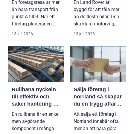
En företagsresa är mer
En Land Rover är
än bara transport från
byggd för att tåla mer
punkt A till B. När ett
än de flesta bilar. Den
företag planerar en
ska klara motorväg,
resa för m...
stadstrafik, gru...
13 juli 2026
13 juli 2026
Rullbana nyckeln
Sälja företag i
till effektiv och
norrland så skapar
säker hantering av
du en trygg affär
gods
från start till mål
En rullbana är en enkel
Att sälja ett företag i
men avgörande
Norrland innebär ofta
komponent i många
mer än att bara göra