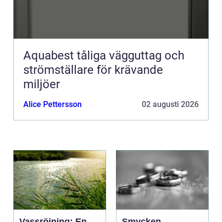
Aquabest tåliga vägguttag och
strömställare för krävande
miljöer
Alice Pettersson
02 augusti 2026
Vassröjning: En
Smycken