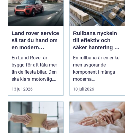
Land rover service
Rullbana nyckeln
så tar du hand om
till effektiv och
en modern
säker hantering av
klassiker
gods
En Land Rover är
En rullbana är en enkel
byggd för att tåla mer
men avgörande
än de flesta bilar. Den
komponent i många
ska klara motorväg,
moderna
stadstrafik, gru...
verksamheter. Den
13 juli 2026
10 juli 2026
används för att fl...