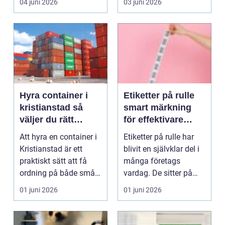
04 juni 2026
03 juni 2026
Hyra container i
Etiketter på rulle
kristianstad så
smart märkning
väljer du rätt
för effektivare
lösning för ditt
flöden
Att hyra en container i
Etiketter på rulle har
avfall
Kristianstad är ett
blivit en självklar del i
praktiskt sätt att få
många företags
ordning på både små
vardag. De sitter på
och stora mäng...
produktförpackn...
01 juni 2026
01 juni 2026