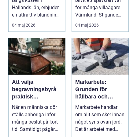
längs kusten i
blivit ett självklart val
Hallands län, erbjuder
för många villaägare i
en attraktiv blandning
Värmland. Stigande
av naturskönhet och...
energipriser, k...
04 maj 2026
04 maj 2026
Att välja
Markarbete:
begravningsbyrå
Grunden för
praktisk
hållbara och
vägledning i en
funktionella
När en människa dör
Markarbete handlar
svår stund
utemiljöer
ställs anhöriga inför
om allt som sker innan
många beslut på kort
något syns ovan jord.
tid. Samtidigt pågår
Det är arbetet med
sorgen, chocken ...
marken...