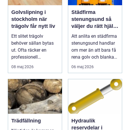
Golvslipning i
Städfirma
stockholm när
stenungsund så
trägolv får nytt liv
väljer du rätt hjälp
för hem och
Ett slitet trägolv
Att anlita en städfirma
företag
behöver sällan bytas
stenungsund handlar
ut. Ofta räcker en
om mer än att bara få
professionell
rena golv och blanka
golvslipning för att
bänkar. För m...
08 maj 2026
06 maj 2026
golvet...
Trädfällning
Hydraulik
reservdelar i