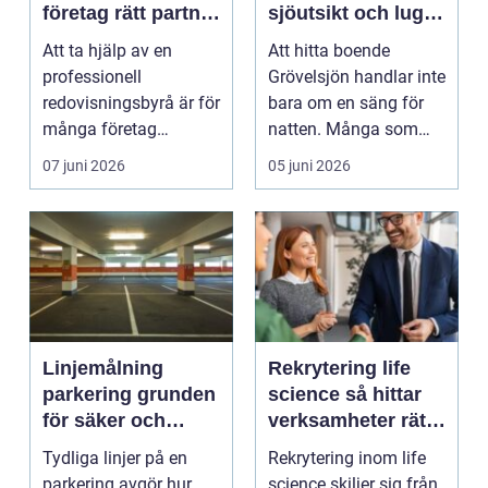
företag rätt partner
sjöutsikt och lugn
för ekonomin
på samma plats
Att ta hjälp av en
Att hitta boende
professionell
Grövelsjön handlar inte
redovisningsbyrå är för
bara om en säng för
många företag
natten. Många som
avgörande för både
reser hit vill vakna ...
07 juni 2026
05 juni 2026
trygghet o...
Linjemålning
Rekrytering life
parkering grunden
science så hittar
för säker och
verksamheter rätt
effektiv parkering
kompetens när
Tydliga linjer på en
Rekrytering inom life
kraven är som
parkering avgör hur
science skiljer sig från