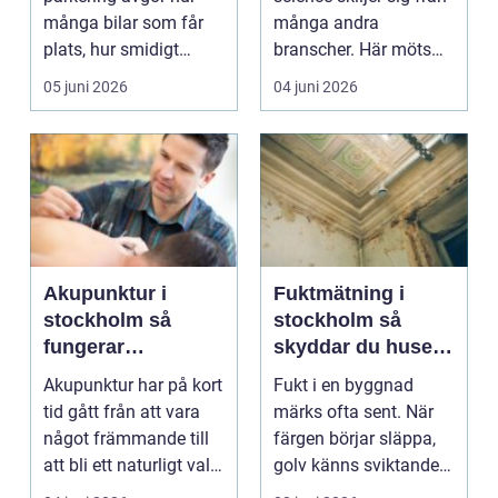
högst
många bilar som får
många andra
plats, hur smidigt
branscher. Här möts
trafiken flyter och ...
forskning, innovation...
05 juni 2026
04 juni 2026
Akupunktur i
Fuktmätning i
stockholm så
stockholm så
fungerar
skyddar du huset
behandlingen och
från dolda skador
Akupunktur har på kort
Fukt i en byggnad
därför blir många
tid gått från att vara
märks ofta sent. När
hjälpta
något främmande till
färgen börjar släppa,
att bli ett naturligt val
golv känns sviktande
för mån...
eller en unken luk...