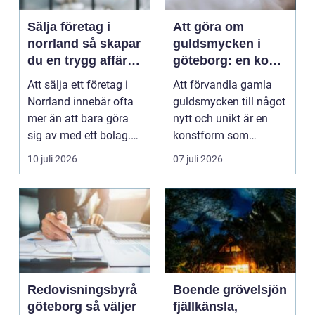
Sälja företag i
Att göra om
norrland så skapar
guldsmycken i
du en trygg affär
göteborg: en konst
från start till mål
att förnya det
Att sälja ett företag i
Att förvandla gamla
gamla
Norrland innebär ofta
guldsmycken till något
mer än att bara göra
nytt och unikt är en
sig av med ett bolag.
konstform som
För många ä...
kombinerar
10 juli 2026
07 juli 2026
traditionel...
Redovisningsbyrå
Boende grövelsjön
göteborg så väljer
fjällkänsla,