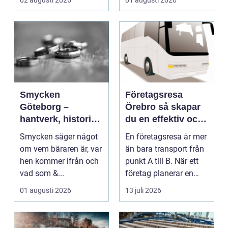
02 augusti 2026
01 augusti 2026
Smycken
Företagsresa
Göteborg –
Örebro så skapar
hantverk, historia
du en effektiv och
och personligt
minnesvärd resa
Smycken säger något
En företagsresa är mer
uttryck
om vem bäraren är, var
än bara transport från
hen kommer ifrån och
punkt A till B. När ett
vad som &...
företag planerar en
resa för m...
01 augusti 2026
13 juli 2026