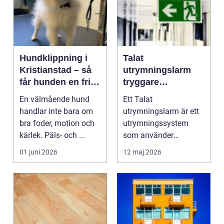
Hundklippning i
Talat
Kristianstad – så
utrymningslarm
får hunden en frisk
tryggare
och lättskött päls
utrymning med
En välmående hund
Ett Talat
tydliga
handlar inte bara om
utrymningslarm är ett
röstmeddelanden
bra foder, motion och
utrymningssystem
kärlek. Päls- och ...
som använder
förinspelade eller
01 juni 2026
12 maj 2026
direkta röstmeddela...