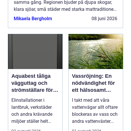
samma gång. Regionen bjuder på djupa skogar,
klara sjöar, små städer med starka mattraditioner
och historiska miljöer som skapar en känsla av att
Mikaela Bergholm
08 juni 2026
tiden saktar n...
Aquabest tåliga
Vassröjning: En
vägguttag och
nödvändighet för
strömställare för
ett hälsosamt
krävande miljöer
vattenlandskap
Elinstallationer i
I takt med att våra
lantbruk, verkstäder
vattenvägar allt oftare
och andra krävande
blockeras av vass och
miljöer ställer helt
andra vattenväxter...
andra krav än i ett ...