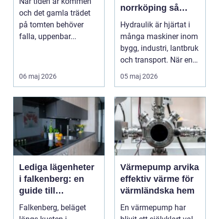
När tiden är kommen
norrköping så
och det gamla trädet
säkrar du driften
på tomten behöver
Hydraulik är hjärtat i
året runt
falla, uppenbar...
många maskiner inom
bygg, industri, lantbruk
och transport. När en
slang spri...
06 maj 2026
05 maj 2026
Lediga lägenheter
Värmepump arvika
i falkenberg: en
effektiv värme för
guide till
värmländska hem
boendemarknaden
Falkenberg, beläget
En värmepump har