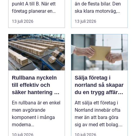
punkt A till B. När ett
än de flesta bilar. Den
företag planerar en
ska klara motorväg,
resa för m...
stadstrafik, gru...
13 juli 2026
13 juli 2026
Rullbana nyckeln
Sälja företag i
till effektiv och
norrland så skapar
säker hantering av
du en trygg affär
gods
från start till mål
En rullbana är en enkel
Att sälja ett företag i
men avgörande
Norrland innebär ofta
komponent i många
mer än att bara göra
moderna
sig av med ett bolag.
verksamheter. Den
För många ä...
10 juli 2026
10 juli 2026