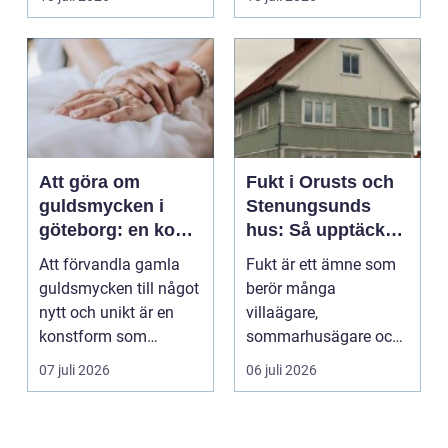
används för att fl...
Att göra om
Fukt i Orusts och
guldsmycken i
Stenungsunds
göteborg: en konst
hus: Så upptäcker
att förnya det
och åtgärdar du
Att förvandla gamla
Fukt är ett ämne som
gamla
problemet
guldsmycken till något
berör många
nytt och unikt är en
villaägare,
konstform som
sommarhusägare och
kombinerar
bosta...
07 juli 2026
06 juli 2026
traditionel...