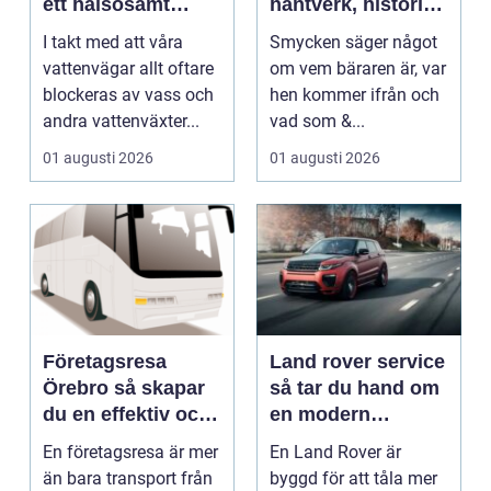
ett hälsosamt
hantverk, historia
vattenlandskap
och personligt
I takt med att våra
Smycken säger något
uttryck
vattenvägar allt oftare
om vem bäraren är, var
blockeras av vass och
hen kommer ifrån och
andra vattenväxter...
vad som &...
01 augusti 2026
01 augusti 2026
Företagsresa
Land rover service
Örebro så skapar
så tar du hand om
du en effektiv och
en modern
minnesvärd resa
klassiker
En företagsresa är mer
En Land Rover är
än bara transport från
byggd för att tåla mer