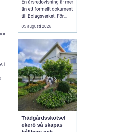
En årsredovisning är mer
kontroll
än ett formellt dokument
till Bolagsverket. För
många företagare i
05 augusti 2026
Stockholm är den ett
bör
kvitto på året som gått,
ett underlag för nya
beslut och ett krav som
måste bli rätt från
. I
början. När tidsbrist,
regelverk och osäkerhet
a
...
Trädgårdsskötsel
ekerö så skapas