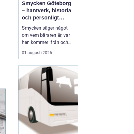
Smycken Göteborg
– hantverk, historia
och personligt
uttryck
Smycken säger något
om vem bäraren är, var
hen kommer ifrån och
vad som är viktigt i livet.
01 augusti 2026
I en stad som Göteborg,
med sin blandning av
hamnstadens råa
historia och moderna
kreativitet, blir smycken
ofta en...