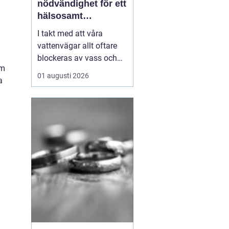
nödvändighet för ett
hälsosamt
vattenlandskap
I takt med att våra
vattenvägar allt oftare
blockeras av vass och
om
andra vattenväxter, ökar
01 augusti 2026
a
också behovet av
effektiva metoder för att
hantera denna
växtlighet. En av de mest
praktiska lösningarna är
vass...
l