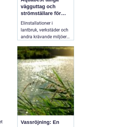
vägguttag och
strömställare för
krävande miljöer
Elinstallationer i
lantbruk, verkstäder och
andra krävande miljöer
ställer helt andra krav än
i ett vanligt bostadsrum.
Fukt, damm, spån och
mekaniskt slitage kan
snabbt skapa problem
om komponenterna inte
är rätt valda.
02 augusti
2026
et
Vassröjning: En