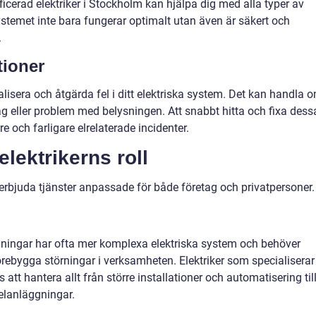
ficerad elektriker i Stockholm kan hjälpa dig med alla typer av
 systemet inte bara fungerar optimalt utan även är säkert och
.
tioner
kalisera och åtgärda fel i ditt elektriska system. Det kan handla 
uttag eller problem med belysningen. Att snabbt hitta och fixa dess
re och farligare elrelaterade incidenter.
lektrikerns roll
 erbjuda tjänster anpassade för både företag och privatpersoner.
gningar har ofta mer komplexa elektriska system och behöver
örebygga störningar i verksamheten. Elektriker som specialiserar
att hantera allt från större installationer och automatisering til
 elanläggningar.