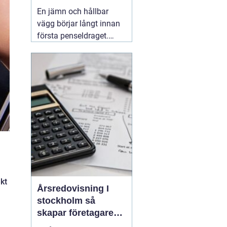
släta ytor
En jämn och hållbar
vägg börjar långt innan
första penseldraget.
Valet av spackel spelar
en avgörande roll för
slutresultatet, både när
det gäller utseende och
livslängd. Många
yrkesmålare och
avancerade gör-det-
självare
06 augusti 2026
kt
Årsredovisning I
stockholm så
skapar företagare
trygghet och