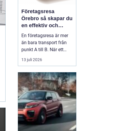
Företagsresa
Örebro så skapar du
en effektiv och
minnesvärd resa
En företagsresa är mer
än bara transport från
punkt A till B. När ett
företag planerar en resa
13 juli 2026
för medarbetare eller
kunder handlar det om
att bygga relationer,
stärka varumärket och
använda tiden på resan
på ett klokt sätt. När
startpunkten är Örebr...