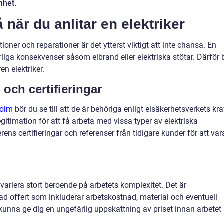
mhet.
 när du anlitar en elektriker
tioner och reparationer är det ytterst viktigt att inte chansa. En
varliga konsekvenser såsom elbrand eller elektriska stötar. Därför 
en elektriker.
r och certifieringar
holm
bör du se till att de är behöriga enligt elsäkerhetsverkets krav
gitimation för att få arbeta med vissa typer av elektriska
kerens certifieringar och referenser från tidigare kunder för att var
 variera stort beroende på arbetets komplexitet. Det är
d offert som inkluderar arbetskostnad, material och eventuell
 kunna ge dig en ungefärlig uppskattning av priset innan arbetet