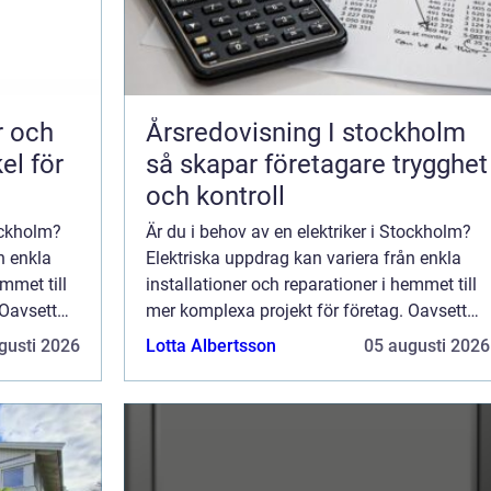
Årsredovisning I stockholm
el för
så skapar företagare trygghet
och kontroll
tockholm?
Är du i behov av en elektriker i Stockholm?
n enkla
Elektriska uppdrag kan variera från enkla
emmet till
installationer och reparationer i hemmet till
 Oavsett
mer komplexa projekt för företag. Oavsett
t av
omfattningen på ditt projekt är det av
gusti 2026
Lotta Albertsson
05 augusti 2026
st&ou...