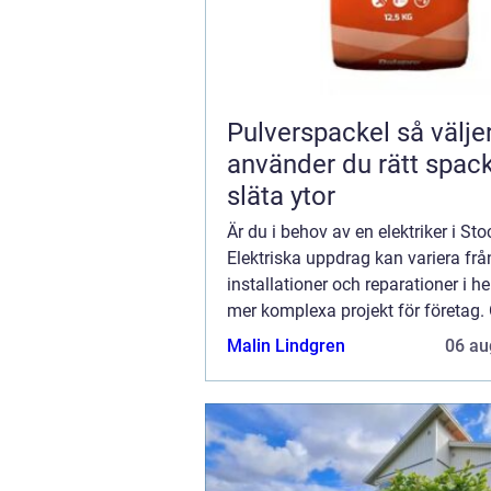
Pulverspackel så väljer och
använder du rätt spack
släta ytor
Är du i behov av en elektriker i S
Elektriska uppdrag kan variera frå
installationer och reparationer i h
mer komplexa projekt för företag.
omfattningen på ditt projekt är de
Malin Lindgren
06 au
st&ou...