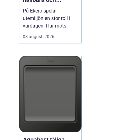
hållbara och
välskötta utemiljöer
På Ekerö spelar
utemiljön en stor roll i
vardagen. Här möts
natur, vatten och
03 augusti 2026
bebyggelse på ett sätt
som gör trädgårdar,
innergårdar och
grönområden extra
viktiga för trivseln. När
flerfamiljshus,
bostadsrättsföreningar
och företag vill ha
grönytor s...
Aquabest tåliga