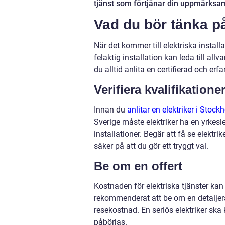
tjänst som förtjänar din uppmärksa
Vad du bör tänka på
När det kommer till elektriska installa
felaktig installation kan leda till all
du alltid anlita en certifierad och erfar
Verifiera kvalifikatione
Innan du
anlitar en elektriker i Stock
Sverige måste elektriker ha en yrkesle
installationer. Begär att få se elektri
säker på att du gör ett tryggt val.
Be om en offert
Kostnaden för elektriska tjänster kan
rekommenderat att be om en detaljera
resekostnad. En seriös elektriker ska
påbörjas.