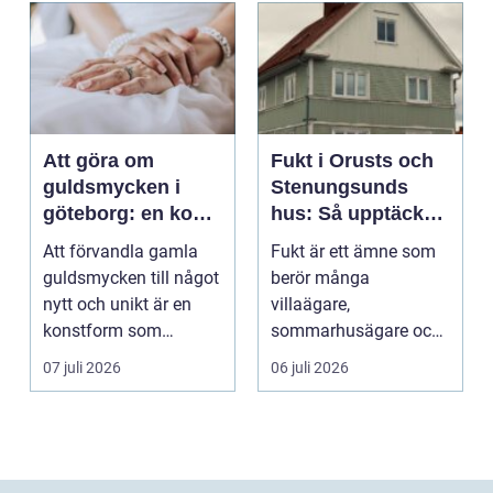
Att göra om
Fukt i Orusts och
guldsmycken i
Stenungsunds
göteborg: en konst
hus: Så upptäcker
att förnya det
och åtgärdar du
Att förvandla gamla
Fukt är ett ämne som
gamla
problemet
guldsmycken till något
berör många
nytt och unikt är en
villaägare,
konstform som
sommarhusägare och
kombinerar
bosta...
07 juli 2026
06 juli 2026
traditionel...