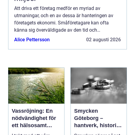
Att driva ett företag medför en myriad av
utmaningar, och en av dessa är hanteringen av
företagets ekonomi. Småföretagare kan ofta
känna sig överväldigade av den tid och
kompetens som krävs för ...
Alice Pettersson
02 augusti 2026
Vassröjning: En
Smycken
nödvändighet för
Göteborg –
ett hälsosamt
hantverk, historia
vattenlandskap
och personligt