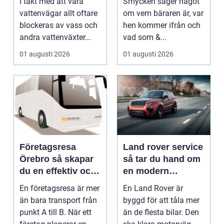
I takt med att våra
Smycken säger något
uttryck
vattenvägar allt oftare
om vem bäraren är, var
blockeras av vass och
hen kommer ifrån och
andra vattenväxter...
vad som &...
01 augusti 2026
01 augusti 2026
Företagsresa
Land rover service
Örebro så skapar
så tar du hand om
du en effektiv och
en modern
minnesvärd resa
klassiker
En företagsresa är mer
En Land Rover är
än bara transport från
byggd för att tåla mer
punkt A till B. När ett
än de flesta bilar. Den