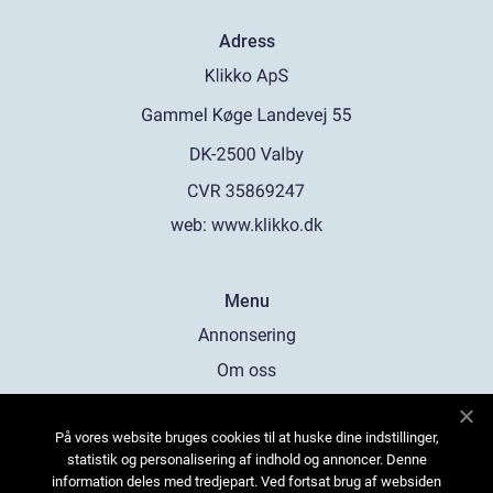
Adress
web:
www.klikko.dk
Menu
Annonsering
Om oss
Cookies
På vores website bruges cookies til at huske dine indstillinger,
Kontakta oss
statistik og personalisering af indhold og annoncer. Denne
Sitemap
information deles med tredjepart. Ved fortsat brug af websiden