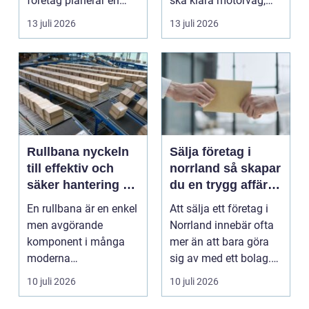
företag planerar en
ska klara motorväg,
resa för m...
stadstrafik, gru...
13 juli 2026
13 juli 2026
Rullbana nyckeln
Sälja företag i
till effektiv och
norrland så skapar
säker hantering av
du en trygg affär
gods
från start till mål
En rullbana är en enkel
Att sälja ett företag i
men avgörande
Norrland innebär ofta
komponent i många
mer än att bara göra
moderna
sig av med ett bolag.
verksamheter. Den
För många ä...
10 juli 2026
10 juli 2026
används för att fl...