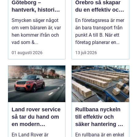
Göteborg –
Örebro så skapar
hantverk, historia
du en effektiv och
och personligt
minnesvärd resa
Smycken säger något
En företagsresa är mer
uttryck
om vem bäraren är, var
än bara transport från
hen kommer ifrån och
punkt A till B. När ett
vad som &...
företag planerar en
resa för m...
01 augusti 2026
13 juli 2026
Land rover service
Rullbana nyckeln
så tar du hand om
till effektiv och
en modern
säker hantering av
klassiker
gods
En Land Rover är
En rullbana är en enkel