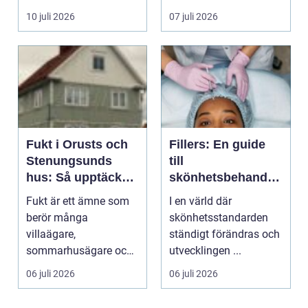
För många ä...
kombinerar
10 juli 2026
07 juli 2026
traditionel...
Fukt i Orusts och
Fillers: En guide
Stenungsunds
till
hus: Så upptäcker
skönhetsbehandlin
och åtgärdar du
gar i Stockholm
Fukt är ett ämne som
I en värld där
problemet
berör många
skönhetsstandarden
villaägare,
ständigt förändras och
sommarhusägare och
utvecklingen ...
bosta...
06 juli 2026
06 juli 2026