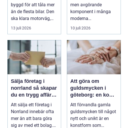
byggd för att tåla mer
men avgörande
än de flesta bilar. Den
komponent i många
ska klara motorväg,
moderna
stadstrafik, gru...
verksamheter. Den
13 juli 2026
10 juli 2026
används för att fl...
Sälja företag i
Att göra om
norrland så skapar
guldsmycken i
du en trygg affär
göteborg: en konst
från start till mål
att förnya det
Att sälja ett företag i
Att förvandla gamla
gamla
Norrland innebär ofta
guldsmycken till något
mer än att bara göra
nytt och unikt är en
sig av med ett bolag.
konstform som