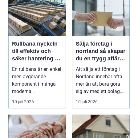
Rullbana nyckeln
Sälja företag i
till effektiv och
norrland så skapar
säker hantering av
du en trygg affär
gods
från start till mål
En rullbana är en enkel
Att sälja ett företag i
men avgörande
Norrland innebär ofta
komponent i många
mer än att bara göra
moderna
sig av med ett bolag.
verksamheter. Den
För många ä...
10 juli 2026
10 juli 2026
används för att fl...