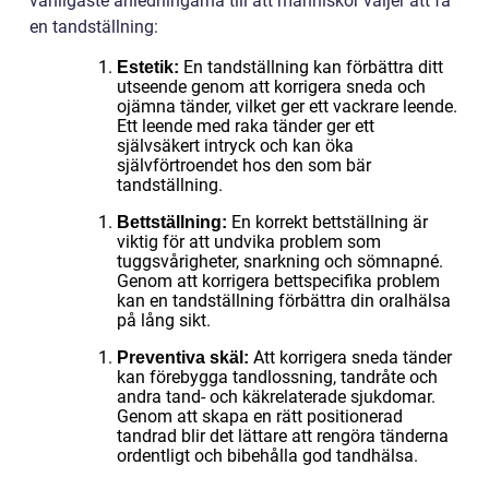
vanligaste anledningarna till att människor väljer att få
en tandställning:
En tandställning kan förbättra ditt
Estetik:
utseende genom att korrigera sneda och
ojämna tänder, vilket ger ett vackrare leende.
Ett leende med raka tänder ger ett
självsäkert intryck och kan öka
självförtroendet hos den som bär
tandställning.
En korrekt bettställning är
Bettställning:
viktig för att undvika problem som
tuggsvårigheter, snarkning och sömnapné.
Genom att korrigera bettspecifika problem
kan en tandställning förbättra din oralhälsa
på lång sikt.
Att korrigera sneda tänder
Preventiva skäl:
kan förebygga tandlossning, tandråte och
andra tand- och käkrelaterade sjukdomar.
Genom att skapa en rätt positionerad
tandrad blir det lättare att rengöra tänderna
ordentligt och bibehålla god tandhälsa.