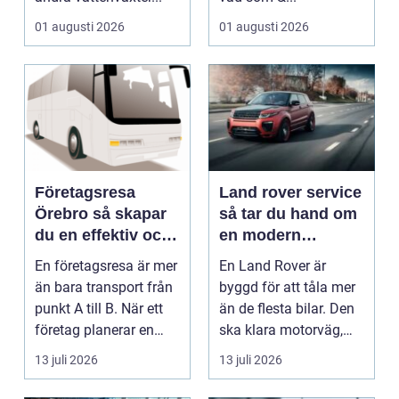
01 augusti 2026
01 augusti 2026
Företagsresa
Land rover service
Örebro så skapar
så tar du hand om
du en effektiv och
en modern
minnesvärd resa
klassiker
En företagsresa är mer
En Land Rover är
än bara transport från
byggd för att tåla mer
punkt A till B. När ett
än de flesta bilar. Den
företag planerar en
ska klara motorväg,
resa för m...
stadstrafik, gru...
13 juli 2026
13 juli 2026