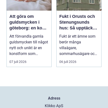
Att göra om
Fukt i Orusts och
guldsmycken i
Stenungsunds
göteborg: en konst
hus: Så upptäcker
att förnya det
och åtgärdar du
Att förvandla gamla
Fukt är ett ämne som
gamla
problemet
guldsmycken till något
berör många
nytt och unikt är en
villaägare,
konstform som
sommarhusägare och
kombinerar
bosta...
07 juli 2026
06 juli 2026
traditionel...
Adress