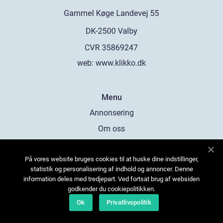
web:
www.klikko.dk
Menu
Annonsering
Om oss
Cookies
På vores website bruges cookies til at huske dine indstillinger,
Kontakta oss
statistik og personalisering af indhold og annoncer. Denne
Sitemap
information deles med tredjepart. Ved fortsat brug af websiden
godkender du cookiepolitikken.
Ok
Privatlivspolitik