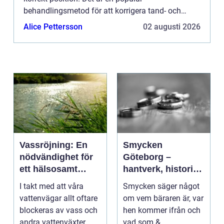
behandlingsmetod för att korrigera tand- och
käkfel, och är...
Alice Pettersson
02 augusti 2026
Vassröjning: En
Smycken
nödvändighet för
Göteborg –
ett hälsosamt
hantverk, historia
vattenlandskap
och personligt
I takt med att våra
Smycken säger något
uttryck
vattenvägar allt oftare
om vem bäraren är, var
blockeras av vass och
hen kommer ifrån och
andra vattenväxter...
vad som &...