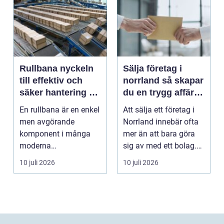
Rullbana nyckeln
Sälja företag i
till effektiv och
norrland så skapar
säker hantering av
du en trygg affär
gods
från start till mål
En rullbana är en enkel
Att sälja ett företag i
men avgörande
Norrland innebär ofta
komponent i många
mer än att bara göra
moderna
sig av med ett bolag.
verksamheter. Den
För många ä...
10 juli 2026
10 juli 2026
används för att fl...