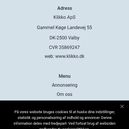
Adress
web:
www.klikko.dk
Menu
Annonsering
Om oss
Cookies
På vores website bruges cookies til at huske dine indstillinger,
Kontakta oss
statistik og personalisering af indhold og annoncer. Denne
Sitemap
information deles med tredjepart. Ved fortsat brug af websiden