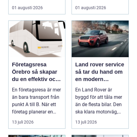
01 augusti 2026
01 augusti 2026
Företagsresa
Land rover service
Örebro så skapar
så tar du hand om
du en effektiv och
en modern
minnesvärd resa
klassiker
En företagsresa är mer
En Land Rover är
än bara transport från
byggd för att tåla mer
punkt A till B. När ett
än de flesta bilar. Den
företag planerar en
ska klara motorväg,
resa för m...
stadstrafik, gru...
13 juli 2026
13 juli 2026