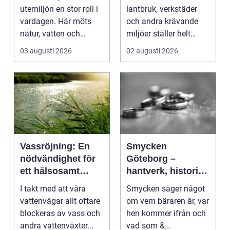
utemiljöer
utemiljön en stor roll i
lantbruk, verkstäder
vardagen. Här möts
och andra krävande
natur, vatten och
miljöer ställer helt
bebyggelse på ett
andra krav än i ett ...
03 augusti 2026
02 augusti 2026
sätt...
Vassröjning: En
Smycken
nödvändighet för
Göteborg –
ett hälsosamt
hantverk, historia
vattenlandskap
och personligt
I takt med att våra
Smycken säger något
uttryck
vattenvägar allt oftare
om vem bäraren är, var
blockeras av vass och
hen kommer ifrån och
andra vattenväxter...
vad som &...