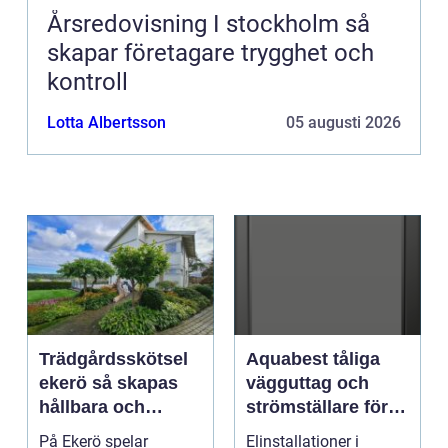
Årsredovisning I stockholm så
skapar företagare trygghet och
kontroll
Lotta Albertsson
05 augusti 2026
Trädgårdsskötsel
Aquabest tåliga
ekerö så skapas
vägguttag och
hållbara och
strömställare för
välskötta
krävande miljöer
På Ekerö spelar
Elinstallationer i