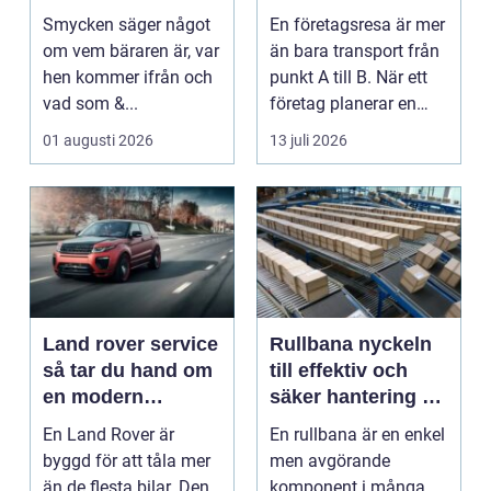
och personligt
minnesvärd resa
Smycken säger något
En företagsresa är mer
uttryck
om vem bäraren är, var
än bara transport från
hen kommer ifrån och
punkt A till B. När ett
vad som &...
företag planerar en
resa för m...
01 augusti 2026
13 juli 2026
Land rover service
Rullbana nyckeln
så tar du hand om
till effektiv och
en modern
säker hantering av
klassiker
gods
En Land Rover är
En rullbana är en enkel
byggd för att tåla mer
men avgörande
än de flesta bilar. Den
komponent i många