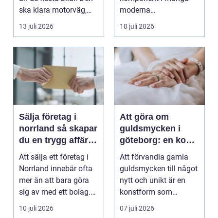
ska klara motorväg,
moderna
stadstrafik, gru...
verksamheter. Den
13 juli 2026
10 juli 2026
används för att fl...
Sälja företag i
Att göra om
norrland så skapar
guldsmycken i
du en trygg affär
göteborg: en konst
från start till mål
att förnya det
Att sälja ett företag i
Att förvandla gamla
gamla
Norrland innebär ofta
guldsmycken till något
mer än att bara göra
nytt och unikt är en
sig av med ett bolag.
konstform som
För många ä...
kombinerar
10 juli 2026
07 juli 2026
traditionel...