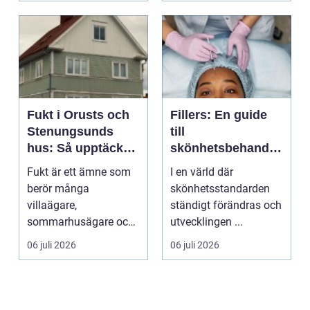
Fukt i Orusts och
Fillers: En guide
Stenungsunds
till
hus: Så upptäcker
skönhetsbehandli
och åtgärdar du
ngar i Stockholm
Fukt är ett ämne som
I en värld där
problemet
berör många
skönhetsstandarden
villaägare,
ständigt förändras och
sommarhusägare och
utvecklingen ...
bosta...
06 juli 2026
06 juli 2026