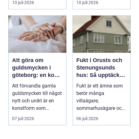
10 juli 2026
10 juli 2026
används för att fl...
Att göra om
Fukt i Orusts och
guldsmycken i
Stenungsunds
göteborg: en konst
hus: Så upptäcker
att förnya det
och åtgärdar du
Att förvandla gamla
Fukt är ett ämne som
gamla
problemet
guldsmycken till något
berör många
nytt och unikt är en
villaägare,
konstform som
sommarhusägare och
kombinerar
bosta...
07 juli 2026
06 juli 2026
traditionel...