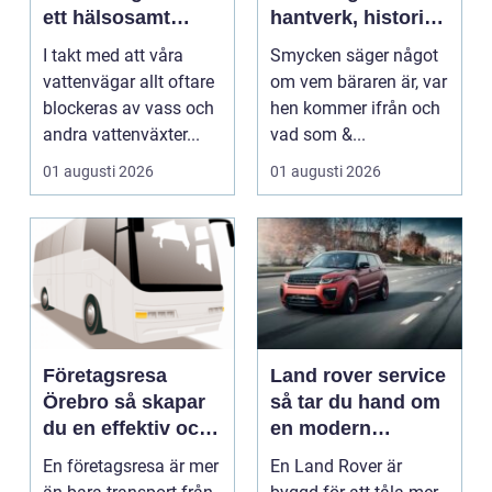
ett hälsosamt
hantverk, historia
vattenlandskap
och personligt
I takt med att våra
Smycken säger något
uttryck
vattenvägar allt oftare
om vem bäraren är, var
blockeras av vass och
hen kommer ifrån och
andra vattenväxter...
vad som &...
01 augusti 2026
01 augusti 2026
Företagsresa
Land rover service
Örebro så skapar
så tar du hand om
du en effektiv och
en modern
minnesvärd resa
klassiker
En företagsresa är mer
En Land Rover är