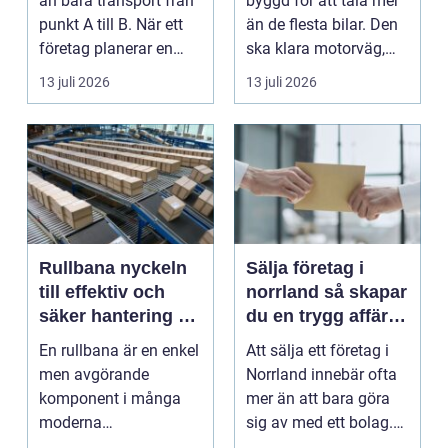
än bara transport från
byggd för att tåla mer
punkt A till B. När ett
än de flesta bilar. Den
företag planerar en
ska klara motorväg,
resa för m...
stadstrafik, gru...
13 juli 2026
13 juli 2026
Rullbana nyckeln
Sälja företag i
till effektiv och
norrland så skapar
säker hantering av
du en trygg affär
gods
från start till mål
En rullbana är en enkel
Att sälja ett företag i
men avgörande
Norrland innebär ofta
komponent i många
mer än att bara göra
moderna
sig av med ett bolag.
verksamheter. Den
För många ä...