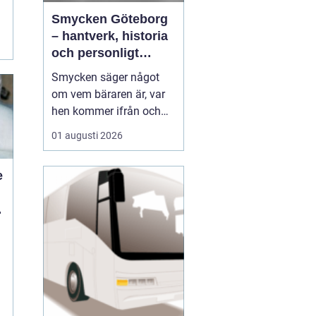
Smycken Göteborg
a
– hantverk, historia
och personligt
uttryck
Smycken säger något
om vem bäraren är, var
hen kommer ifrån och
vad som är viktigt i livet.
01 augusti 2026
I en stad som Göteborg,
med sin blandning av
e
hamnstadens råa
historia och moderna
d
kreativitet, blir smycken
ofta en...