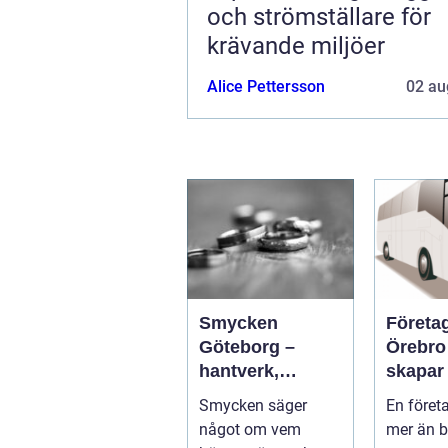
och strömställare för
krävande miljöer
Alice Pettersson
02 au
Smycken
Företa
Göteborg –
Örebro s
hantverk,
skapar
historia och
effekti
Smycken säger
En föret
personligt
minnes
något om vem
mer än b
uttryck