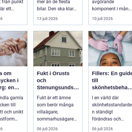
t från punkt
mer än de flesta
avgörande
När ett
bilar. Den ska klara
komponent i mång
planerar en
motorväg,
moderna
26
13 juli 2026
10 juli 2026
m...
stadstrafik, gru...
verksamheter. Den
används för att fl...
ra om
Fukt i Orusts
Fillers: En guid
ycken i
och
till
rg: en
Stenungsunds
skönhetsbehan
tt förnya
hus: Så
lingar i
andla gamla
Fukt är ett ämne
I en värld där
mla
upptäcker och
Stockholm
ken till
som berör många
skönhetsstandarde
åtgärdar du
tt och unikt
villaägare,
n ständigt
problemet
nstform
sommarhusägare
förändras och
binerar
och bosta...
utvecklingen ...
26
06 juli 2026
06 juli 2026