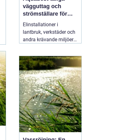
vägguttag och
strömställare för
krävande miljöer
Elinstallationer i
lantbruk, verkstäder och
andra krävande miljöer
ställer helt andra krav än
i ett vanligt bostadsrum.
Fukt, damm, spån och
mekaniskt slitage kan
snabbt skapa problem
om komponenterna inte
är rätt valda.
02 augusti
2026
Vassröjning: En