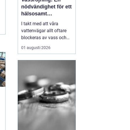
nödvändighet för ett
hälsosamt
vattenlandskap
I takt med att våra
vattenvägar allt oftare
blockeras av vass och
andra vattenväxter, ökar
01 augusti 2026
också behovet av
effektiva metoder för att
hantera denna
växtlighet. En av de mest
praktiska lösningarna är
vass...