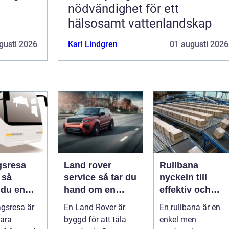
nödvändighet för ett
hälsosamt vattenlandskap
gusti 2026
Karl Lindgren
01 augusti 2026
gsresa
Land rover
Rullbana
å
service så tar du
nyckeln till
 du en
hand om en
effektiv och
v och
modern
säker hantering
agsresa är
En Land Rover är
En rullbana är en
värd resa
klassiker
av gods
ara
byggd för att tåla
enkel men