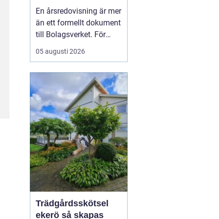
trygghet och
En årsredovisning är mer
kontroll
än ett formellt dokument
till Bolagsverket. För
många företagare i
05 augusti 2026
Stockholm är den ett
kvitto på året som gått,
ett underlag för nya
beslut och ett krav som
måste bli rätt från
början. När tidsbrist,
regelverk och osäkerhet
...
Trädgårdsskötsel
ekerö så skapas