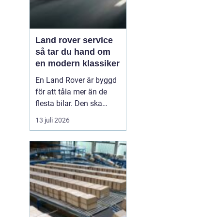
Land rover service
så tar du hand om
en modern klassiker
En Land Rover är byggd
för att tåla mer än de
flesta bilar. Den ska
klara motorväg,
13 juli 2026
stadstrafik, grusvägar
och leriga skogsstigar.
Samtidigt är den full av
avancerad teknik, från
fyrhjulsdrift och
luftfjädring till moderna
säkerhetssystem. För att
bi...