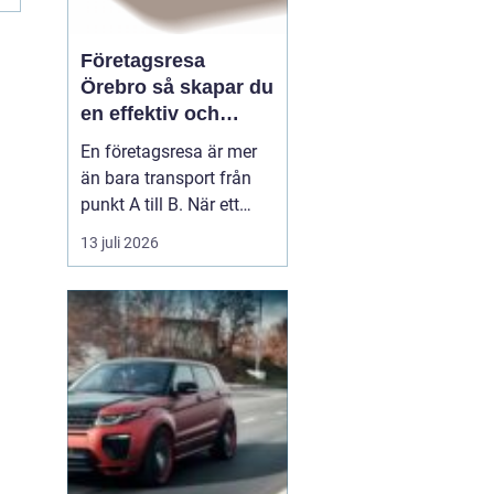
Företagsresa
Örebro så skapar du
en effektiv och
minnesvärd resa
En företagsresa är mer
än bara transport från
punkt A till B. När ett
företag planerar en resa
13 juli 2026
för medarbetare eller
kunder handlar det om
att bygga relationer,
stärka varumärket och
använda tiden på resan
på ett klokt sätt. När
startpunkten är Örebr...