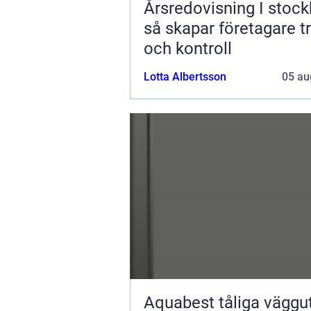
Årsredovisning I stoc
så skapar företagare t
och kontroll
Lotta Albertsson
05 au
Aquabest tåliga vägguttag