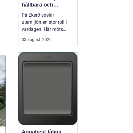
hållbara och
välskötta utemiljöer
På Ekerö spelar
utemiljön en stor roll i
vardagen. Här möts
natur, vatten och
03 augusti 2026
bebyggelse på ett sätt
som gör trädgårdar,
innergårdar och
grönområden extra
viktiga för trivseln. När
flerfamiljshus,
bostadsrättsföreningar
och företag vill ha
grönytor s...
Aquabest tåliga