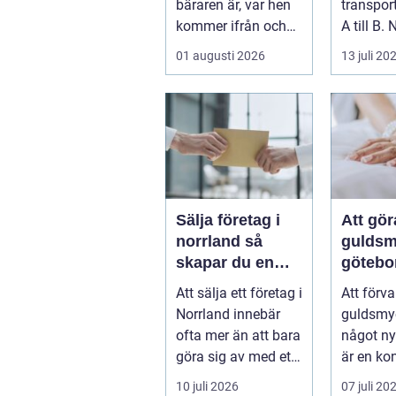
bäraren är, var hen
transpor
kommer ifrån och
A till B. 
vad som &...
företag 
01 augusti 2026
13 juli 20
resa för 
Sälja företag i
Att gö
norrland så
guldsm
skapar du en
götebo
trygg affär från
konst a
Att sälja ett företag i
Att förv
start till mål
det ga
Norrland innebär
guldsmyc
ofta mer än att bara
något ny
göra sig av med ett
är en ko
bolag. För många
som kom
10 juli 2026
07 juli 20