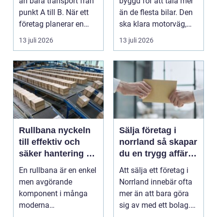
än bara transport från
byggd för att tåla mer
punkt A till B. När ett
än de flesta bilar. Den
företag planerar en
ska klara motorväg,
resa för m...
stadstrafik, gru...
13 juli 2026
13 juli 2026
Rullbana nyckeln
Sälja företag i
till effektiv och
norrland så skapar
säker hantering av
du en trygg affär
gods
från start till mål
En rullbana är en enkel
Att sälja ett företag i
men avgörande
Norrland innebär ofta
komponent i många
mer än att bara göra
moderna
sig av med ett bolag.
verksamheter. Den
För många ä...