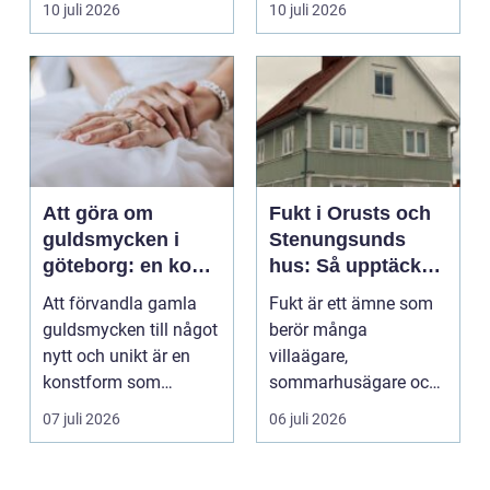
10 juli 2026
10 juli 2026
används för att fl...
Att göra om
Fukt i Orusts och
guldsmycken i
Stenungsunds
göteborg: en konst
hus: Så upptäcker
att förnya det
och åtgärdar du
Att förvandla gamla
Fukt är ett ämne som
gamla
problemet
guldsmycken till något
berör många
nytt och unikt är en
villaägare,
konstform som
sommarhusägare och
kombinerar
bosta...
07 juli 2026
06 juli 2026
traditionel...