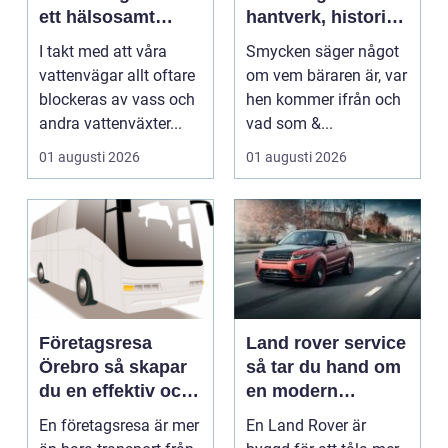
ett hälsosamt
hantverk, historia
vattenlandskap
och personligt
I takt med att våra
Smycken säger något
uttryck
vattenvägar allt oftare
om vem bäraren är, var
blockeras av vass och
hen kommer ifrån och
andra vattenväxter...
vad som &...
01 augusti 2026
01 augusti 2026
Företagsresa
Land rover service
Örebro så skapar
så tar du hand om
du en effektiv och
en modern
minnesvärd resa
klassiker
En företagsresa är mer
En Land Rover är