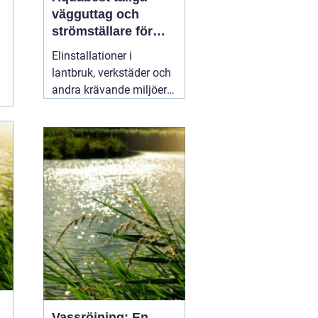
vägguttag och
strömställare för
krävande miljöer
Elinstallationer i
lantbruk, verkstäder och
andra krävande miljöer
ställer helt andra krav än
i ett vanligt bostadsrum.
Fukt, damm, spån och
mekaniskt slitage kan
snabbt skapa problem
om komponenterna inte
är rätt valda.
02 augusti
2026
Vassröjning: En