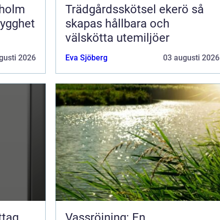
kholm
Trädgårdsskötsel ekerö så
rygghet
skapas hållbara och
välskötta utemiljöer
gusti 2026
Eva Sjöberg
03 augusti 2026
Vassröjning: En