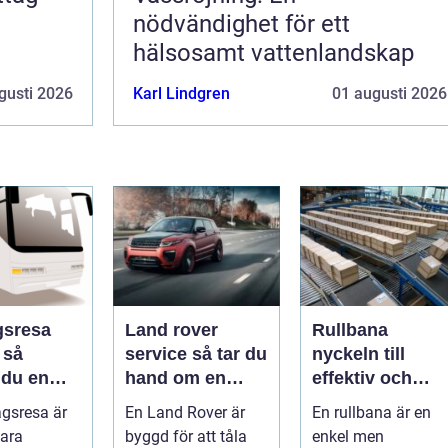
nödvändighet för ett
hälsosamt vattenlandskap
gusti 2026
Karl Lindgren
01 augusti 2026
gsresa
Land rover
Rullbana
å
service så tar du
nyckeln till
 du en
hand om en
effektiv och
v och
modern
säker hantering
agsresa är
En Land Rover är
En rullbana är en
värd resa
klassiker
av gods
ara
byggd för att tåla
enkel men