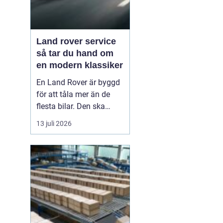
Land rover service
så tar du hand om
en modern klassiker
En Land Rover är byggd
för att tåla mer än de
flesta bilar. Den ska
klara motorväg,
13 juli 2026
stadstrafik, grusvägar
och leriga skogsstigar.
Samtidigt är den full av
avancerad teknik, från
fyrhjulsdrift och
luftfjädring till moderna
säkerhetssystem. För att
bi...