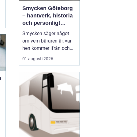
Smycken Göteborg
a
– hantverk, historia
och personligt
uttryck
Smycken säger något
om vem bäraren är, var
hen kommer ifrån och
vad som är viktigt i livet.
01 augusti 2026
I en stad som Göteborg,
med sin blandning av
hamnstadens råa
e
historia och moderna
kreativitet, blir smycken
d
ofta en...