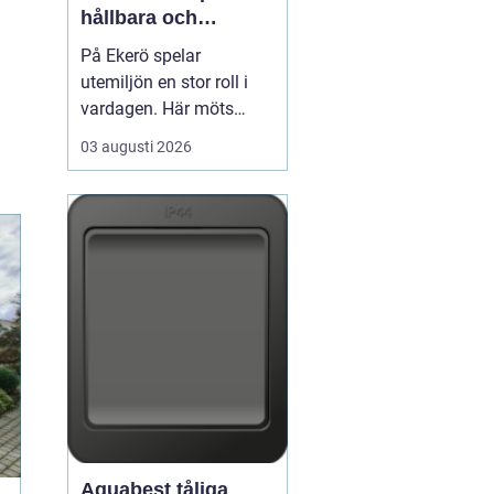
hållbara och
välskötta utemiljöer
På Ekerö spelar
utemiljön en stor roll i
vardagen. Här möts
natur, vatten och
03 augusti 2026
bebyggelse på ett sätt
som gör trädgårdar,
innergårdar och
grönområden extra
viktiga för trivseln. När
flerfamiljshus,
bostadsrättsföreningar
och företag vill ha
grönytor s...
Aquabest tåliga