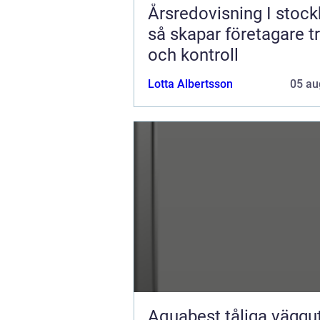
Årsredovisning I stoc
så skapar företagare t
och kontroll
Lotta Albertsson
05 au
Aquabest tåliga vägguttag