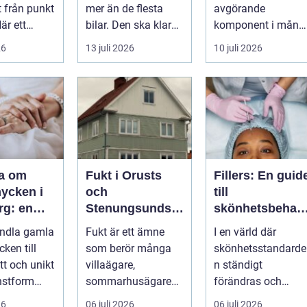
t från punkt
mer än de flesta
avgörande
När ett
bilar. Den ska klara
komponent i mång
planerar en
motorväg,
moderna
26
13 juli 2026
10 juli 2026
m...
stadstrafik, gru...
verksamheter. Den
används för att fl...
ra om
Fukt i Orusts
Fillers: En guid
ycken i
och
till
rg: en
Stenungsunds
skönhetsbehan
tt förnya
hus: Så
lingar i
andla gamla
Fukt är ett ämne
I en värld där
mla
upptäcker och
Stockholm
ken till
som berör många
skönhetsstandarde
åtgärdar du
tt och unikt
villaägare,
n ständigt
problemet
nstform
sommarhusägare
förändras och
binerar
och bosta...
utvecklingen ...
26
06 juli 2026
06 juli 2026