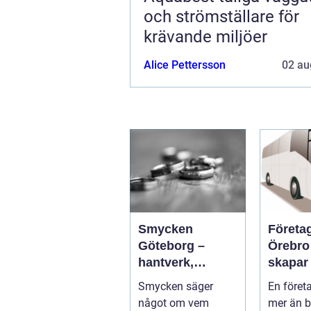
och strömställare för
krävande miljöer
Alice Pettersson
02 au
Smycken
Företa
Göteborg –
Örebro s
hantverk,
skapar
historia och
effekti
Smycken säger
En föret
personligt
minnes
något om vem
mer än b