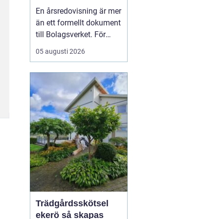
trygghet och
En årsredovisning är mer
kontroll
än ett formellt dokument
till Bolagsverket. För
många företagare i
05 augusti 2026
Stockholm är den ett
kvitto på året som gått,
ett underlag för nya
beslut och ett krav som
måste bli rätt från
början. När tidsbrist,
regelverk och osäkerhet
...
Trädgårdsskötsel
ekerö så skapas