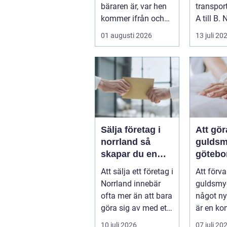
uttryck
bäraren är, var hen
transpor
kommer ifrån och
A till B. 
vad som &...
företag 
01 augusti 2026
13 juli 20
resa för 
Sälja företag i
Att gö
norrland så
guldsm
skapar du en
götebo
trygg affär från
konst a
Att sälja ett företag i
Att förv
start till mål
det ga
Norrland innebär
guldsmyc
ofta mer än att bara
något ny
göra sig av med ett
är en ko
bolag. För många
som kom
10 juli 2026
07 juli 20