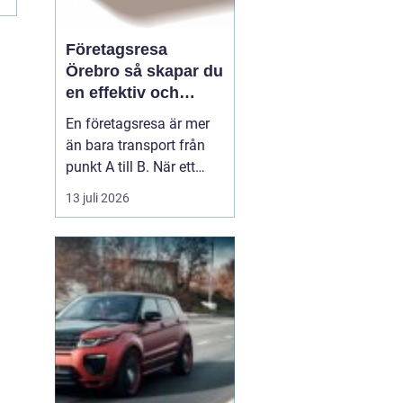
Företagsresa
Örebro så skapar du
en effektiv och
minnesvärd resa
En företagsresa är mer
än bara transport från
punkt A till B. När ett
företag planerar en resa
13 juli 2026
för medarbetare eller
kunder handlar det om
att bygga relationer,
stärka varumärket och
använda tiden på resan
på ett klokt sätt. När
startpunkten är Örebr...