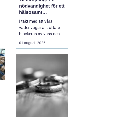
nödvändighet för ett
hälsosamt
vattenlandskap
I takt med att våra
vattenvägar allt oftare
blockeras av vass och
andra vattenväxter, ökar
01 augusti 2026
också behovet av
effektiva metoder för att
hantera denna
växtlighet. En av de mest
praktiska lösningarna är
vass...