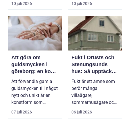
verksamheter. Den
För många ä...
10 juli 2026
10 juli 2026
används för att fl...
Att göra om
Fukt i Orusts och
guldsmycken i
Stenungsunds
göteborg: en konst
hus: Så upptäcker
att förnya det
och åtgärdar du
Att förvandla gamla
Fukt är ett ämne som
gamla
problemet
guldsmycken till något
berör många
nytt och unikt är en
villaägare,
konstform som
sommarhusägare och
kombinerar
bosta...
07 juli 2026
06 juli 2026
traditionel...