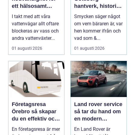
ett hälsosamt
hantverk, historia
vattenlandskap
och personligt
I takt med att våra
Smycken säger något
uttryck
vattenvägar allt oftare
om vem bäraren är, var
blockeras av vass och
hen kommer ifrån och
andra vattenväxter...
vad som &...
01 augusti 2026
01 augusti 2026
Företagsresa
Land rover service
Örebro så skapar
så tar du hand om
du en effektiv och
en modern
minnesvärd resa
klassiker
En företagsresa är mer
En Land Rover är