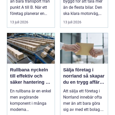
än bara transport från
byggd för att tåla mer
punkt A till B. När ett
än de flesta bilar. Den
företag planerar en
ska klara motorväg,
resa för m...
stadstrafik, gru...
13 juli 2026
13 juli 2026
Rullbana nyckeln
Sälja företag i
till effektiv och
norrland så skapar
säker hantering av
du en trygg affär
gods
från start till mål
En rullbana är en enkel
Att sälja ett företag i
men avgörande
Norrland innebär ofta
komponent i många
mer än att bara göra
moderna
sig av med ett bolag.