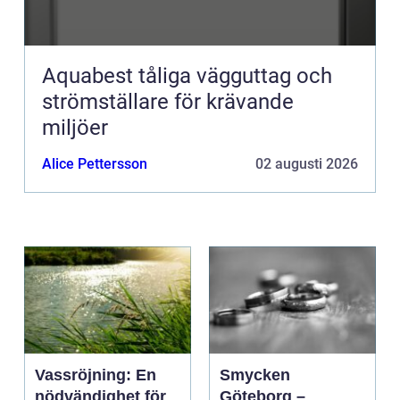
Aquabest tåliga vägguttag och
strömställare för krävande
miljöer
Alice Pettersson
02 augusti 2026
Vassröjning: En
Smycken
nödvändighet för
Göteborg –