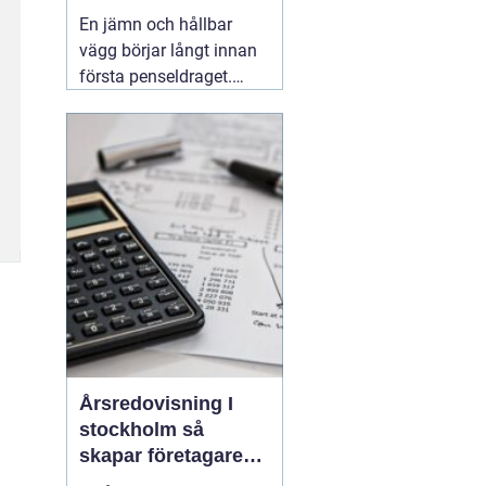
släta ytor
En jämn och hållbar
vägg börjar långt innan
första penseldraget.
Valet av spackel spelar
en avgörande roll för
slutresultatet, både när
det gäller utseende och
livslängd. Många
yrkesmålare och
avancerade gör-det-
självare
06 augusti 2026
Årsredovisning I
stockholm så
skapar företagare
trygghet och