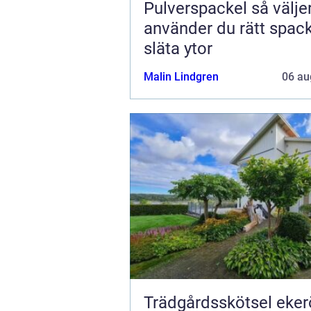
Pulverspackel så väljer och
använder du rätt spack
släta ytor
Malin Lindgren
06 au
Trädgårdsskötsel ekerö 