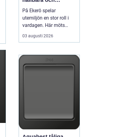
hållbara och
välskötta utemiljöer
På Ekerö spelar
utemiljön en stor roll i
vardagen. Här möts
natur, vatten och
03 augusti 2026
bebyggelse på ett sätt
som gör trädgårdar,
innergårdar och
grönområden extra
viktiga för trivseln. När
flerfamiljshus,
bostadsrättsföreningar
och företag vill ha
grönytor s...
Aquabest tåliga