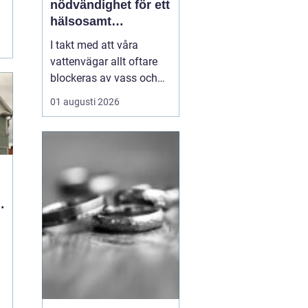
nödvändighet för ett
hälsosamt
vattenlandskap
I takt med att våra
vattenvägar allt oftare
blockeras av vass och
andra vattenväxter, ökar
01 augusti 2026
också behovet av
effektiva metoder för att
hantera denna
växtlighet. En av de mest
praktiska lösningarna är
vass...