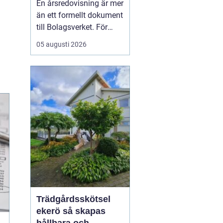
En årsredovisning är mer
kontroll
än ett formellt dokument
till Bolagsverket. För
många företagare i
05 augusti 2026
Stockholm är den ett
kvitto på året som gått,
ett underlag för nya
beslut och ett krav som
måste bli rätt från
början. När tidsbrist,
regelverk och osäkerhet
...
Trädgårdsskötsel
ekerö så skapas