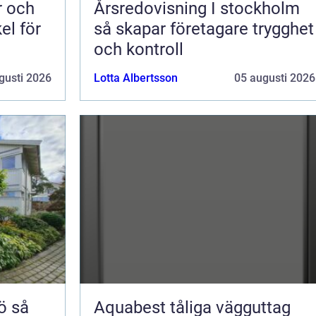
Årsredovisning I stockholm
el för
så skapar företagare trygghet
och kontroll
gusti 2026
Lotta Albertsson
05 augusti 2026
så
Aquabest tåliga vägguttag