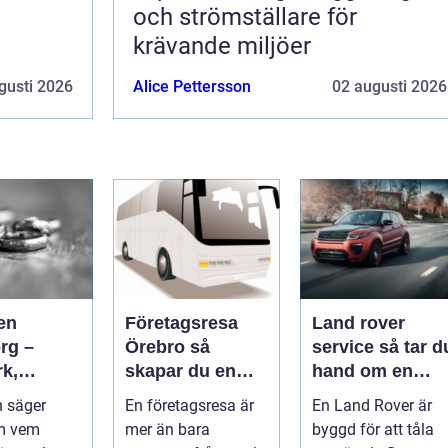
och strömställare för
krävande miljöer
gusti 2026
Alice Pettersson
02 augusti 2026
en
Företagsresa
Land rover
rg –
Örebro så
service så tar du
rk,
skapar du en
hand om en
a och
effektiv och
modern
 säger
En företagsresa är
En Land Rover är
igt
minnesvärd resa
klassiker
m vem
mer än bara
byggd för att tåla