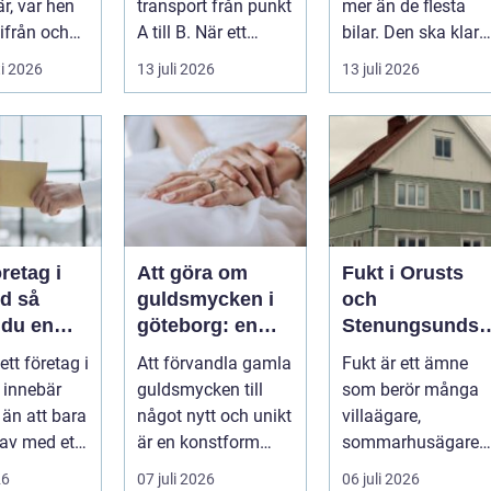
r, var hen
transport från punkt
mer än de flesta
ifrån och
A till B. När ett
bilar. Den ska klara
&...
företag planerar en
motorväg,
i 2026
13 juli 2026
13 juli 2026
resa för m...
stadstrafik, gru...
öretag i
Att göra om
Fukt i Orusts
 så
guldsmycken i
och
 du en
göteborg: en
Stenungsunds
ffär från
konst att förnya
hus: Så
 ett företag i
Att förvandla gamla
Fukt är ett ämne
ll mål
det gamla
upptäcker och
 innebär
guldsmycken till
som berör många
åtgärdar du
 än att bara
något nytt och unikt
villaägare,
problemet
 av med ett
är en konstform
sommarhusägare
För många
som kombinerar
och bosta...
26
07 juli 2026
06 juli 2026