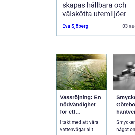
skapas hållbara och
välskötta utemiljöer
Eva Sjöberg
03 au
Vassröjning: En
Smyck
nödvändighet
Götebo
för ett
hantve
hälsosamt
histori
I takt med att våra
Smycken
vattenlandskap
personl
vattenvägar allt
något o
uttryck