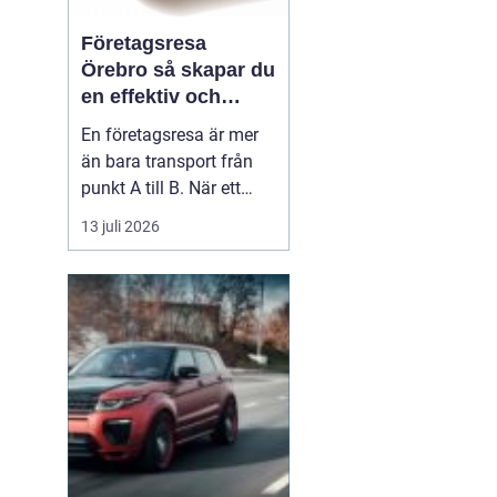
Företagsresa
Örebro så skapar du
en effektiv och
minnesvärd resa
En företagsresa är mer
än bara transport från
punkt A till B. När ett
företag planerar en resa
13 juli 2026
för medarbetare eller
kunder handlar det om
att bygga relationer,
stärka varumärket och
använda tiden på resan
på ett klokt sätt. När
startpunkten är Örebr...