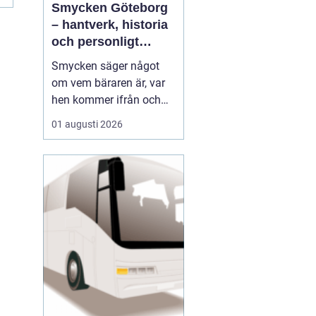
Smycken Göteborg
– hantverk, historia
och personligt
uttryck
Smycken säger något
om vem bäraren är, var
hen kommer ifrån och
vad som är viktigt i livet.
01 augusti 2026
I en stad som Göteborg,
med sin blandning av
hamnstadens råa
historia och moderna
kreativitet, blir smycken
ofta en...