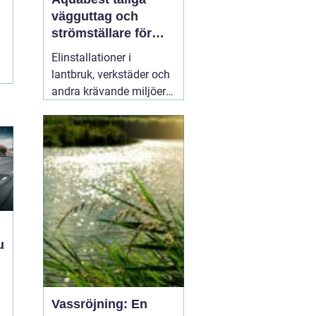
vägguttag och
strömställare för
krävande miljöer
Elinstallationer i
lantbruk, verkstäder och
andra krävande miljöer
ställer helt andra krav än
i ett vanligt bostadsrum.
Fukt, damm, spån och
mekaniskt slitage kan
snabbt skapa problem
om komponenterna inte
är rätt valda.
02 augusti
2026
Vassröjning: En