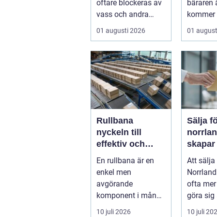
oftare blockeras av
bäraren ä
vass och andra
kommer 
vattenväxter...
vad som 
01 augusti 2026
01 august
Rullbana
Sälja f
nyckeln till
norrland
effektiv och
skapar
säker hantering
trygg a
En rullbana är en
Att sälja
av gods
start ti
enkel men
Norrland
avgörande
ofta mer
komponent i många
göra sig
moderna
bolag. 
10 juli 2026
10 juli 20