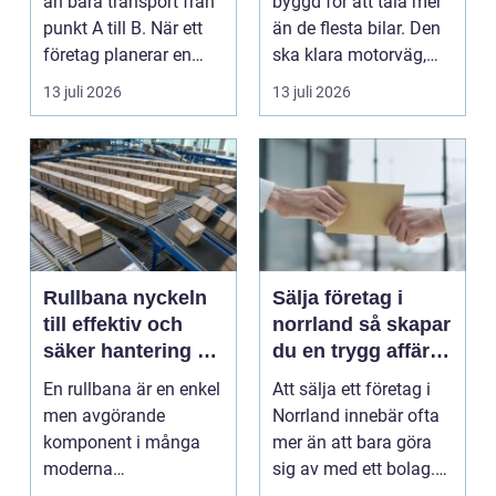
än bara transport från
byggd för att tåla mer
punkt A till B. När ett
än de flesta bilar. Den
företag planerar en
ska klara motorväg,
resa för m...
stadstrafik, gru...
13 juli 2026
13 juli 2026
Rullbana nyckeln
Sälja företag i
till effektiv och
norrland så skapar
säker hantering av
du en trygg affär
gods
från start till mål
En rullbana är en enkel
Att sälja ett företag i
men avgörande
Norrland innebär ofta
komponent i många
mer än att bara göra
moderna
sig av med ett bolag.
verksamheter. Den
För många ä...