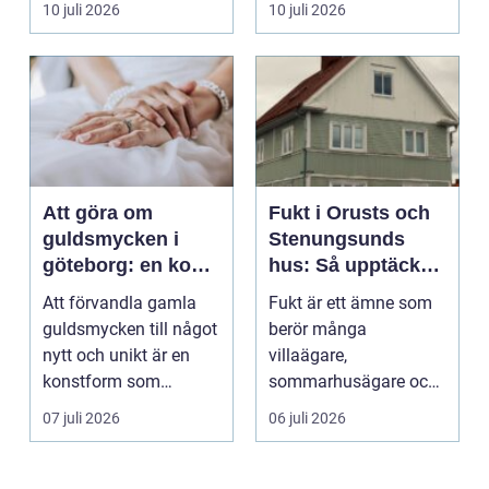
10 juli 2026
10 juli 2026
används för att fl...
Att göra om
Fukt i Orusts och
guldsmycken i
Stenungsunds
göteborg: en konst
hus: Så upptäcker
att förnya det
och åtgärdar du
Att förvandla gamla
Fukt är ett ämne som
gamla
problemet
guldsmycken till något
berör många
nytt och unikt är en
villaägare,
konstform som
sommarhusägare och
kombinerar
bosta...
07 juli 2026
06 juli 2026
traditionel...