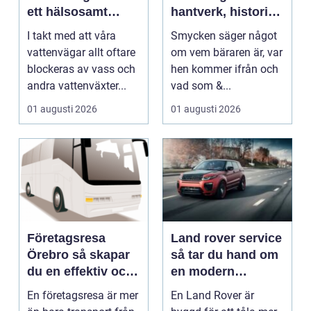
ett hälsosamt
hantverk, historia
vattenlandskap
och personligt
I takt med att våra
Smycken säger något
uttryck
vattenvägar allt oftare
om vem bäraren är, var
blockeras av vass och
hen kommer ifrån och
andra vattenväxter...
vad som &...
01 augusti 2026
01 augusti 2026
Företagsresa
Land rover service
Örebro så skapar
så tar du hand om
du en effektiv och
en modern
minnesvärd resa
klassiker
En företagsresa är mer
En Land Rover är