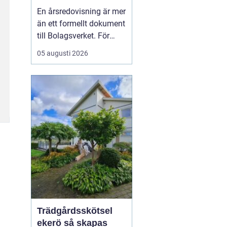
trygghet och
En årsredovisning är mer
kontroll
än ett formellt dokument
till Bolagsverket. För
många företagare i
05 augusti 2026
Stockholm är den ett
kvitto på året som gått,
ett underlag för nya
beslut och ett krav som
måste bli rätt från
början. När tidsbrist,
regelverk och osäkerhet
...
Trädgårdsskötsel
ekerö så skapas