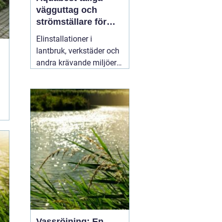
vägguttag och
strömställare för
krävande miljöer
Elinstallationer i
lantbruk, verkstäder och
andra krävande miljöer
ställer helt andra krav än
i ett vanligt bostadsrum.
Fukt, damm, spån och
mekaniskt slitage kan
snabbt skapa problem
om komponenterna inte
är rätt valda.
02 augusti
2026
Vassröjning: En