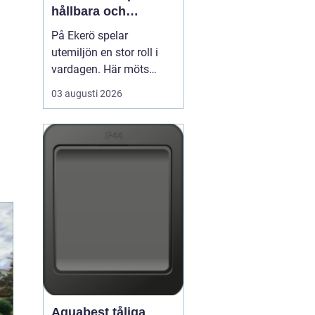
hållbara och
välskötta utemiljöer
På Ekerö spelar
utemiljön en stor roll i
vardagen. Här möts
natur, vatten och
03 augusti 2026
bebyggelse på ett sätt
som gör trädgårdar,
innergårdar och
grönområden extra
viktiga för trivseln. När
flerfamiljshus,
bostadsrättsföreningar
och företag vill ha
grönytor s...
Aquabest tåliga