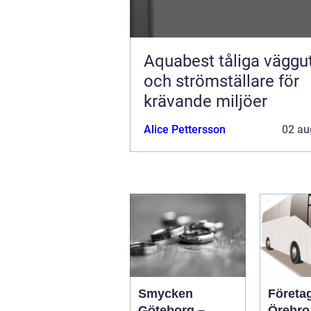
Aquabest tåliga vägguttag
och strömställare för
krävande miljöer
Alice Pettersson
02 au
Smycken
Företa
Göteborg –
Örebro s