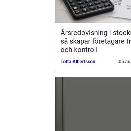
Årsredovisning I stoc
så skapar företagare t
och kontroll
Lotta Albertsson
05 au