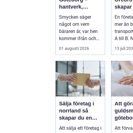
hantverk,
skapar
historia och
effekti
Smycken säger
En föret
personligt
minnes
något om vem
mer än b
uttryck
bäraren är, var hen
transpor
kommer ifrån och
A till B. 
vad som &...
företag 
01 augusti 2026
13 juli 20
resa för 
Sälja företag i
Att gö
norrland så
guldsm
skapar du en
götebo
trygg affär från
konst a
Att sälja ett företag i
Att förv
start till mål
det ga