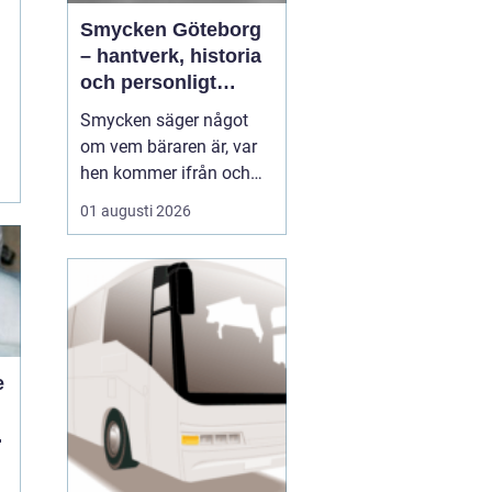
Smycken Göteborg
– hantverk, historia
och personligt
uttryck
Smycken säger något
a
om vem bäraren är, var
hen kommer ifrån och
vad som är viktigt i livet.
01 augusti 2026
I en stad som Göteborg,
med sin blandning av
hamnstadens råa
historia och moderna
kreativitet, blir smycken
ofta en...
e
d