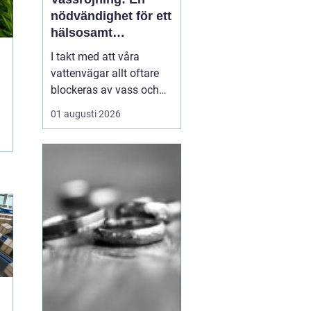
nödvändighet för ett
hälsosamt
vattenlandskap
I takt med att våra
vattenvägar allt oftare
blockeras av vass och
andra vattenväxter, ökar
01 augusti 2026
också behovet av
effektiva metoder för att
hantera denna
växtlighet. En av de mest
praktiska lösningarna är
vass...