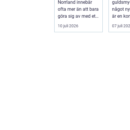
Norrland innebär
guldsmyc
ofta mer än att bara
något ny
göra sig av med ett
är en ko
bolag. För många
som kom
10 juli 2026
07 juli 20
ä...
traditione