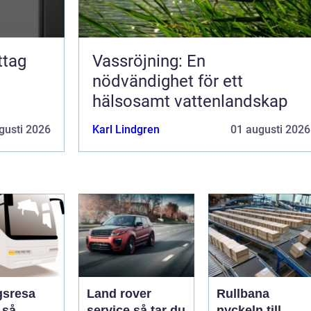
Vassröjning: En
nödvändighet för ett
hälsosamt vattenlandskap
gusti 2026
Karl Lindgren
01 augusti 2026
gsresa
Land rover
Rullbana
å
service så tar du
nyckeln till