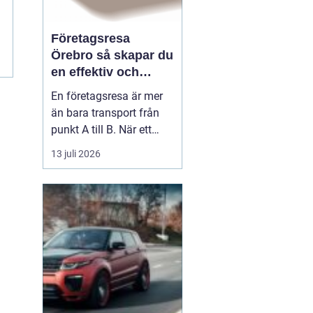
Företagsresa
Örebro så skapar du
en effektiv och
minnesvärd resa
En företagsresa är mer
än bara transport från
punkt A till B. När ett
företag planerar en resa
13 juli 2026
för medarbetare eller
kunder handlar det om
att bygga relationer,
stärka varumärket och
använda tiden på resan
på ett klokt sätt. När
startpunkten är Örebr...