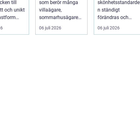
ken till
som berör många
skönhetsstandarde
åtgärdar du
tt och unikt
villaägare,
n ständigt
problemet
nstform
sommarhusägare
förändras och
binerar
och bosta...
utvecklingen ...
26
06 juli 2026
06 juli 2026
l...