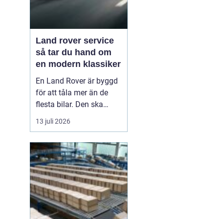
Land rover service
så tar du hand om
en modern klassiker
En Land Rover är byggd
för att tåla mer än de
flesta bilar. Den ska
klara motorväg,
13 juli 2026
stadstrafik, grusvägar
och leriga skogsstigar.
Samtidigt är den full av
avancerad teknik, från
fyrhjulsdrift och
luftfjädring till moderna
säkerhetssystem. För att
bi...