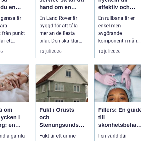
 du en
hand om en
effektiv och
v och
modern
säker hantering
agsresa är
En Land Rover är
En rullbana är en
värd resa
klassiker
av gods
ara
byggd för att tåla
enkel men
t från punkt
mer än de flesta
avgörande
När ett
bilar. Den ska klara
komponent i mång
planerar en
motorväg,
moderna
26
13 juli 2026
10 juli 2026
m...
stadstrafik, gru...
verksamheter. Den
används för att fl...
ra om
Fukt i Orusts
Fillers: En guid
ycken i
och
till
rg: en
Stenungsunds
skönhetsbehan
tt förnya
hus: Så
lingar i
andla gamla
Fukt är ett ämne
I en värld där
mla
upptäcker och
Stockholm