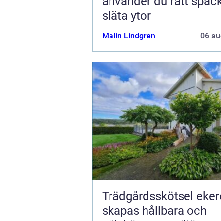
använder du rätt spack
släta ytor
Malin Lindgren
06 au
Trädgårdsskötsel ekerö 
skapas hållbara och