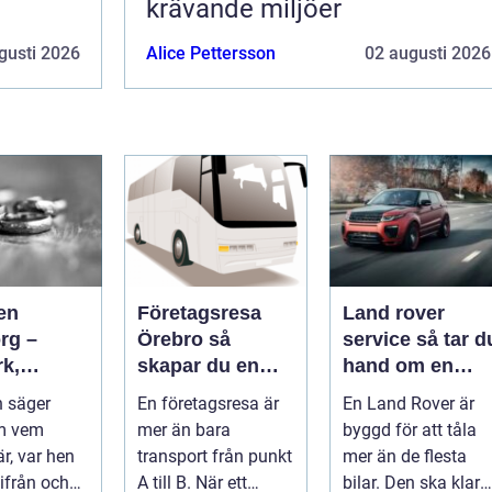
krävande miljöer
gusti 2026
Alice Pettersson
02 augusti 2026
en
Företagsresa
Land rover
rg –
Örebro så
service så tar du
rk,
skapar du en
hand om en
a och
effektiv och
modern
 säger
En företagsresa är
En Land Rover är
igt
minnesvärd resa
klassiker
m vem
mer än bara
byggd för att tåla
r, var hen
transport från punkt
mer än de flesta
ifrån och
A till B. När ett
bilar. Den ska klara