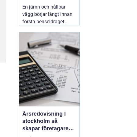
släta ytor
En jämn och hållbar
vägg börjar långt innan
första penseldraget.
Valet av spackel spelar
en avgörande roll för
slutresultatet, både när
det gäller utseende och
livslängd. Många
yrkesmålare och
avancerade gör-det-
självare
06 augusti 2026
Årsredovisning I
stockholm så
skapar företagare
trygghet och