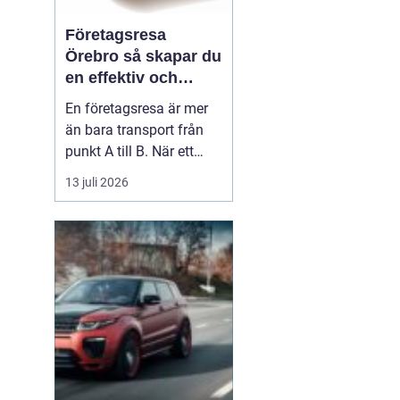
Företagsresa
Örebro så skapar du
en effektiv och
minnesvärd resa
En företagsresa är mer
än bara transport från
punkt A till B. När ett
företag planerar en resa
13 juli 2026
för medarbetare eller
kunder handlar det om
att bygga relationer,
stärka varumärket och
använda tiden på resan
på ett klokt sätt. När
startpunkten är Örebr...