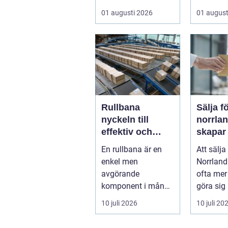
vattenväxter...
vad som 
01 augusti 2026
01 august
Rullbana
Sälja f
nyckeln till
norrland
effektiv och
skapar
säker hantering
trygg a
En rullbana är en
Att sälja
av gods
start ti
enkel men
Norrland
avgörande
ofta mer
komponent i många
göra sig
moderna
bolag. 
10 juli 2026
10 juli 20
verksamheter. Den
ä...
används för att fl...