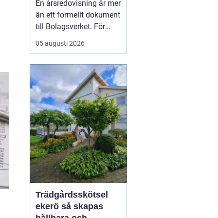
En årsredovisning är mer
kontroll
än ett formellt dokument
till Bolagsverket. För
många företagare i
05 augusti 2026
Stockholm är den ett
kvitto på året som gått,
ett underlag för nya
beslut och ett krav som
måste bli rätt från
början. När tidsbrist,
regelverk och osäkerhet
...
Trädgårdsskötsel
ekerö så skapas