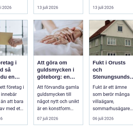
&...
företag planerar en
motorväg,
i 2026
13 juli 2026
13 juli 2026
resa för m...
stadstrafik, gru...
öretag i
Att göra om
Fukt i Orusts
 så
guldsmycken i
och
 du en
göteborg: en
Stenungsunds
ffär från
konst att förnya
hus: Så
 ett företag i
Att förvandla gamla
Fukt är ett ämne
ll mål
det gamla
upptäcker och
 innebär
guldsmycken till
som berör många
åtgärdar du
 än att bara
något nytt och unikt
villaägare,
problemet
 av med ett
är en konstform
sommarhusägare
För många
som kombinerar
och bosta...
26
07 juli 2026
06 juli 2026
traditionel...