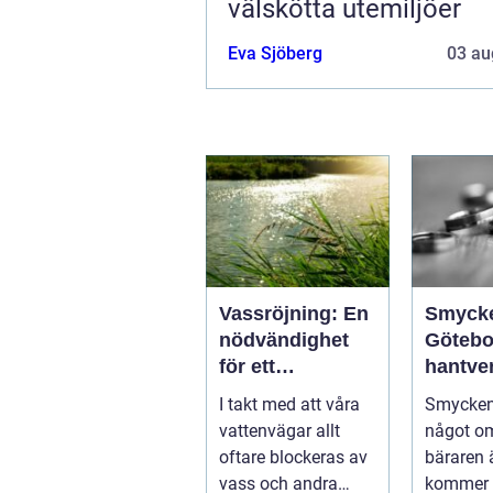
välskötta utemiljöer
Eva Sjöberg
03 au
Vassröjning: En
Smyck
nödvändighet
Götebo
för ett
hantve
hälsosamt
histori
I takt med att våra
Smycken
vattenlandskap
personl
vattenvägar allt
något o
uttryck
oftare blockeras av
bäraren ä
vass och andra
kommer 