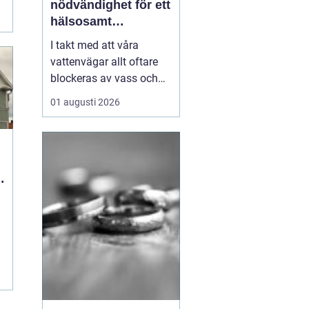
nödvändighet för ett
hälsosamt
vattenlandskap
I takt med att våra
vattenvägar allt oftare
blockeras av vass och
andra vattenväxter, ökar
01 augusti 2026
också behovet av
effektiva metoder för att
hantera denna
växtlighet. En av de mest
praktiska lösningarna är
vass...