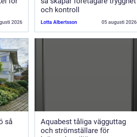
el för
så skapar företagare trygghet
och kontroll
gusti 2026
Lotta Albertsson
05 augusti 2026
så
Aquabest tåliga vägguttag
och strömställare för