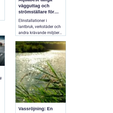
vägguttag och
strömställare för
krävande miljöer
Elinstallationer i
lantbruk, verkstäder och
andra krävande miljöer
ställer helt andra krav än
i ett vanligt bostadsrum.
Fukt, damm, spån och
mekaniskt slitage kan
snabbt skapa problem
om komponenterna inte
är rätt valda.
02 augusti
2026
Vassröjning: En