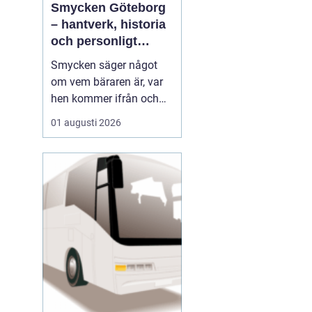
Smycken Göteborg
– hantverk, historia
och personligt
uttryck
Smycken säger något
om vem bäraren är, var
hen kommer ifrån och
vad som är viktigt i livet.
01 augusti 2026
I en stad som Göteborg,
med sin blandning av
hamnstadens råa
historia och moderna
kreativitet, blir smycken
ofta en...