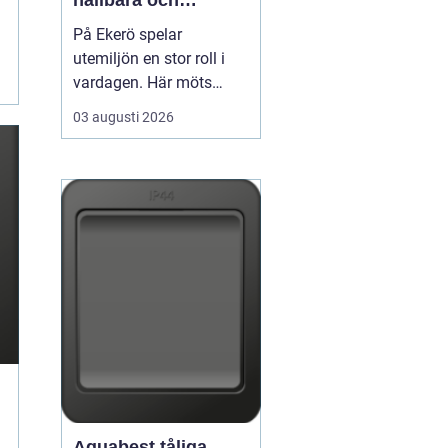
hållbara och
välskötta utemiljöer
På Ekerö spelar
utemiljön en stor roll i
vardagen. Här möts
natur, vatten och
03 augusti 2026
bebyggelse på ett sätt
som gör trädgårdar,
innergårdar och
grönområden extra
viktiga för trivseln. När
flerfamiljshus,
bostadsrättsföreningar
och företag vill ha
grönytor s...
Aquabest tåliga