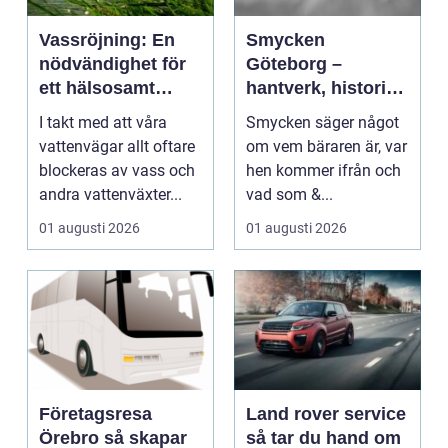
Vassröjning: En
Smycken
nödvändighet för
Göteborg –
ett hälsosamt
hantverk, historia
vattenlandskap
och personligt
I takt med att våra
Smycken säger något
uttryck
vattenvägar allt oftare
om vem bäraren är, var
blockeras av vass och
hen kommer ifrån och
andra vattenväxter...
vad som &...
01 augusti 2026
01 augusti 2026
Företagsresa
Land rover service
Örebro så skapar
så tar du hand om