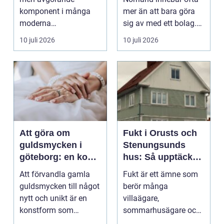
komponent i många
mer än att bara göra
moderna
sig av med ett bolag.
verksamheter. Den
För många ä...
10 juli 2026
10 juli 2026
används för att fl...
Att göra om
Fukt i Orusts och
guldsmycken i
Stenungsunds
göteborg: en konst
hus: Så upptäcker
att förnya det
och åtgärdar du
Att förvandla gamla
Fukt är ett ämne som
gamla
problemet
guldsmycken till något
berör många
nytt och unikt är en
villaägare,
konstform som
sommarhusägare och
kombinerar
bosta...