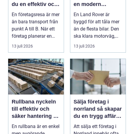
du en effektiv och
en modern
minnesvärd resa
klassiker
En företagsresa är mer
En Land Rover är
än bara transport från
byggd för att tåla mer
punkt A till B. När ett
än de flesta bilar. Den
företag planerar en
ska klara motorväg,
resa för m...
stadstrafik, gru...
13 juli 2026
13 juli 2026
Rullbana nyckeln
Sälja företag i
till effektiv och
norrland så skapar
säker hantering av
du en trygg affär
gods
från start till mål
En rullbana är en enkel
Att sälja ett företag i
men avgörande
Norrland innebär ofta